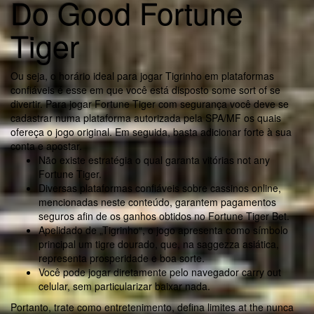
Do Good Fortune
Tiger
Ou seja, o horário ideal para jogar Tigrinho em plataformas
confiáveis é esse em que você está disposto some sort of se
divertir. Para jogar Fortune Tiger com segurança você deve se
cadastrar numa plataforma autorizada pela SPA/MF os quais
ofereça o jogo original. Em seguida, basta adicionar forte à sua
conta e apostar.
Não existe estratégia o qual garanta vitórias not any
Fortune Tiger.
Diversas plataformas confiáveis sobre cassinos online,
mencionadas neste conteúdo, garantem pagamentos
seguros afin de os ganhos obtidos no Fortune Tiger Bet.
Apelidado de „Tigrinho“, o jogo apresenta como símbolo
principal um tigre dourado, que, na saggezza asiática,
representa prosperidade e boa sorte.
Você pode jogar diretamente pelo navegador carry out
celular, sem particularizar baixar nada.
Portanto, trate como entretenimento, defina limites at the nunca