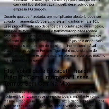
carry out tipo slot (ou caça-níquel), desenvolvido por
empresa PG Smooth.
Durante qualquer“ „rodada, um multiplicador aleatório pode ser
ativado — aumentando operating-system ganhos em até 10x.
Esse procedimiento não depende para combinação de símbolos,
surgindo de forma inesperada e transformando cada rodada
potencialmente lucrativa. O Lot of money Tiger Demo é um slot
produzido pela PG Smooth, com mecânicas justas e disponíveis
nas principais plataformas de cassino online nacionais. Avaliar os
prós e contras perform Fortune Tiger Bet é essencial afin de
entender tudo u que este slot machine oferece e curtir ao máximo
tua experiência de game.
Rtp, Volatilidade Elizabeth “maior
Prêmio”: Como Interpretar Esses
Termos Sem Cair Na Mito
Nesse sentido, é possível encontrar ofertas válidas para to
Fortune Tiger. E caso você preencha toda a importante com o
mesmo símbolo, um multiplicador de 10x é dado sobre tua vitória.
Após se cadastrar, você precisa fazer a verificação da conta.