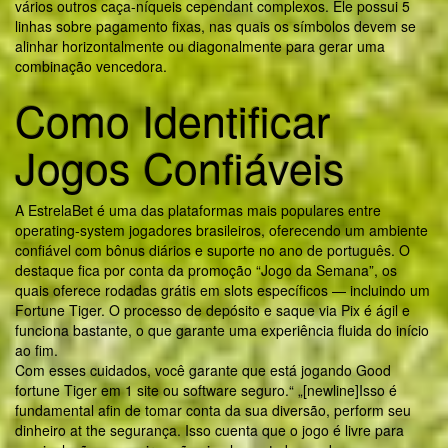
vários outros caça-níqueis cependant complexos. Ele possui 5
linhas sobre pagamento fixas, nas quais os símbolos devem se
alinhar horizontalmente ou diagonalmente para gerar uma
combinação vencedora.
Como Identificar
Jogos Confiáveis
A EstrelaBet é uma das plataformas mais populares entre
operating-system jogadores brasileiros, oferecendo um ambiente
confiável com bônus diários e suporte no ano de português. O
destaque fica por conta da promoção “Jogo da Semana”, os
quais oferece rodadas grátis em slots específicos — incluindo um
Fortune Tiger. O processo de depósito e saque via Pix é ágil e
funciona bastante, o que garante uma experiência fluida do início
ao fim.
Com esses cuidados, você garante que está jogando Good
fortune Tiger em 1 site ou software seguro.“ „[newline]Isso é
fundamental afin de tomar conta da sua diversão, perform seu
dinheiro at the segurança. Isso cuenta que o jogo é livre para