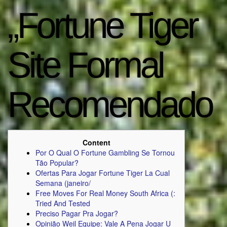
„Fortune Tiger
Site Formal
Recomendado
Content
Por O Qual O Fortune Gambling Se Tornou
Tão Popular?
Ofertas Para Jogar Fortune Tiger La Cual
Semana (janeiro/
Free Moves For Real Money South Africa (:
Tried And Tested
Preciso Pagar Pra Jogar?
Opinião Weil Equipe: Vale A Pena Jogar U