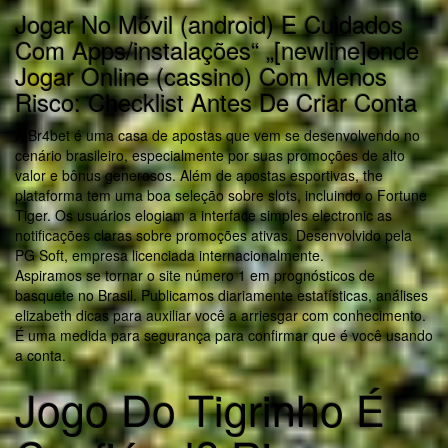
Jogar No Móvil (android) E Cuidados
Com Apps/instalações“ „[newline]onde
Jogar Online (cassino) Com Menos
Risco: Checklist Antes De Criar Conta
A Br4bet é uma casa de apostas que vem se desenvolvendo no
cenário brasileiro, especialmente por suas promoções de alto
valor e bônus generosos. Além de apostas esportivas, the
plataforma tem uma boa seleção sobre slots, incluindo o Fortune
Tiger. Os usuários elogiam a interface simples electronic as
notificações claras sobre promoções ativas. Desenvolvido pela
PG Soft, empresa licenciada internacionalmente.
Aspiramos se tornar o site número 1 em prognósticos de
basquete no Brasil. Publicamos diariamente estatísticas, análises
elizabeth dicas para auxiliar você a arriesgar com conhecimento.
É uma medida para segurança para confirmar que é você usando
a conta.
Jogo Do Tigrinho É