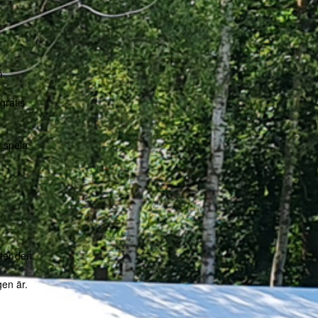
a
gratis
.
a spela
fter den
gen är.