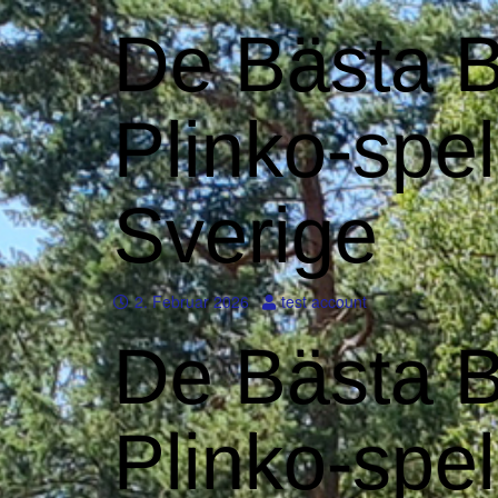
De Bästa B
Plinko-spel
Sverige
2. Februar 2026
test account
De Bästa B
Plinko-spel