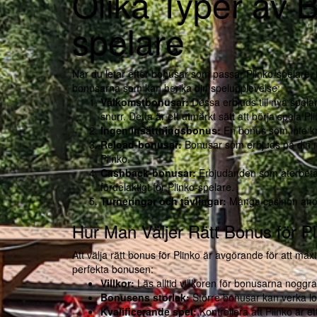
Olika Typer av B
spelare
När du letar efter bonusar som passar Plinko-spelare, f
bonusarna som kan berika din spelupplevelse:
Välkomstbonusar:
Dessa erbjuds till nya spela
snurr. Detta är ett utmärkt sätt att börja spela 
Ingen insättningsbonus:
En bonus som inte krä
Reload-bonusar:
Bonusar som erbjuds på din näs
Plinko.
Cashback-bonusar:
Erbjudanden som återbetala
fördelaktigt för Plinko-spelare.
Turneringar och tävlingar:
Många casinon anord
Hur Man Väljer Rätt Bonus för Pl
Att välja rätt bonus för Plinko är avgörande för att ma
perfekta bonusen:
Villkor:
Läs alltid villkoren för bonusarna noggr
Bonusens storlek:
Större bonusar kan verka lock
Kvalificerande spel:
Kontrollera att Plinko är e