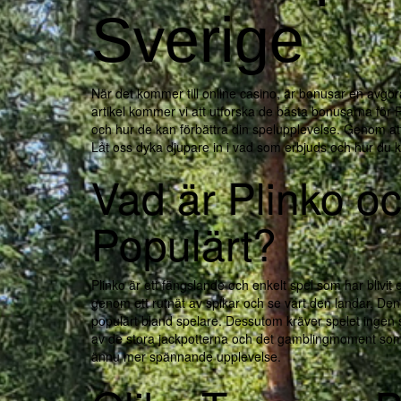
Sverige
När det kommer till online casino, är bonusar en avgör
artikel kommer vi att utforska de bästa bonusarna för 
och hur de kan förbättra din spelupplevelse. Genom att 
Låt oss dyka djupare in i vad som erbjuds och hur du 
Vad är Plinko oc
Populärt?
Plinko är ett fängslande och enkelt spel som har blivit e
genom ett rutnät av spikar och se vart den landar. Den
populärt bland spelare. Dessutom kräver spelet ingen sär
av de stora jackpotterna och det gamblingmoment som s
ännu mer spännande upplevelse.