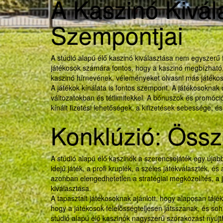
A Kaszinó Kivá
Szempontjai
A stúdió alapú élő kaszinó kiválasztása nem egyszerű f
játékosok számára fontos, hogy a kaszinó megbízható,
kaszinó hírnevének, véleményeket olvasni más játékosokt
A játékok kínálata is fontos szempont. A játékosoknak 
változatokban és tétlimitekkel. A bónuszok és promóci
kínált fizetési lehetőségek, a kifizetések sebessége, 
Konklúzió: Össz
A stúdió alapú élő kaszinók a szerencsejáték egy újab
idejű játék, a profi krupiék, a széles játékválaszték, 
azonban elengedhetetlen a stratégiai megközelítés, a 
kiválasztása.
A tapasztalt játékosoknak ajánlott, hogy alaposan tájék
hogy a játékosok felelősségteljesen játsszanak, és 
stúdió alapú élő kaszinók nagyszerű szórakozást nyújtha