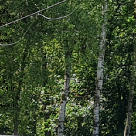
ítik,
rakcióba
a
ák a
özökön
szikus
kel,
Monopoly
lyekkel,