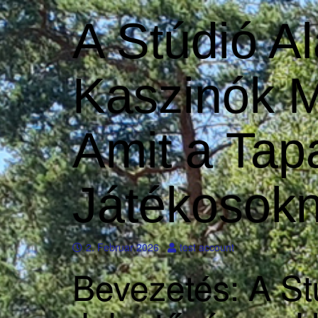
A Stúdió A
Kaszinók M
Amit a Tapa
Játékosokn
2. Februar 2026
test account
Bevezetés: A St