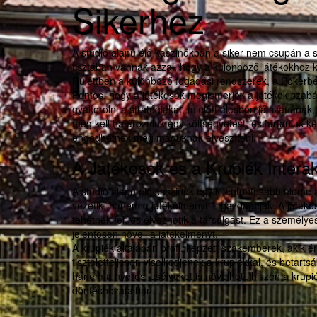
Sikerhez
A stúdió alapú élő kaszinókban a siker nem csupán a s
tisztában vannak azzal, hogy a különböző játékokhoz 
Rulettben a különböző fogadási rendszerek, a Pókerbe
Fontos, hogy a játékosok megismerjék a játékok szabál
gyakorolni a stratégiákat, mielőtt élesben játszanának
meg kell határozniuk egy költségvetést, és tartaniuk 
engedhetnek meg maguknak elveszíteni.
A Játékosok és a Krupiék Interak
A stúdió alapú élő kaszinók egyik legfontosabb eleme a
vezetik, hanem a játékélményt is gazdagítják. A játék
tehetnek fel, és élvezhetik a társalgást. Ez a személ
jelentősen növeli a játékélményt.
A krupiék általában profi, képzett szakemberek, akik é
tiszteletteljesen viselkedjenek a krupiékkal, és betarts
hanem a nyerési esélyeket is növelheti, hiszen a kru
döntéshozatalban.