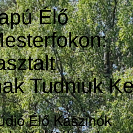
lapú Élő
esterfokon:
sztalt
ak Tudniuk Ke
údió Élő Kaszinók