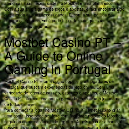
atenda às suas necessidades, o Mostbet é uma ótima escolha.
Com a sua ampla gama de jogos e apostas, é fácil encontrar algo
que atenda às suas necessidades. E, com a sua política de
segurança rigorosa, você pode ter certeza de que suas
transações são seguras.
Mostbet Casino PT –
A Guide to Online
Gaming in Portugal
Mostbet Casino PT é uma opção popular para jogadores de
Portugal que buscam experiências de jogo online. Com uma
variedade de jogos de cassino, esportes e apostas, o Mostbet
Casino PT oferece uma ampla gama de opções para jogadores
de todos os níveis.
Para começar a jogar no Mostbet Casino PT, é necessário criar
uma conta. Isso pode ser feito com facilidade no site do Mostbet,
seguindo os passos fáceis de registro. Depois de criar a conta, é
possível fazer login no site do Mostbet e começar a jogar.