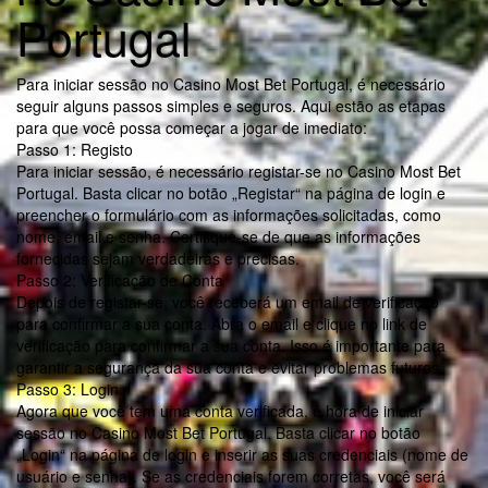
Portugal
Para iniciar sessão no Casino Most Bet Portugal, é necessário
seguir alguns passos simples e seguros. Aqui estão as etapas
para que você possa começar a jogar de imediato:
Passo 1: Registo
Para iniciar sessão, é necessário registar-se no Casino Most Bet
Portugal. Basta clicar no botão „Registar“ na página de login e
preencher o formulário com as informações solicitadas, como
nome, email e senha. Certifique-se de que as informações
fornecidas sejam verdadeiras e precisas.
Passo 2: Verificação de Conta
Depois de registar-se, você receberá um email de verificação
para confirmar a sua conta. Abra o email e clique no link de
verificação para confirmar a sua conta. Isso é importante para
garantir a segurança da sua conta e evitar problemas futuros.
Passo 3: Login
Agora que você tem uma conta verificada, é hora de iniciar
sessão no Casino Most Bet Portugal. Basta clicar no botão
„Login“ na página de login e inserir as suas credenciais (nome de
usuário e senha). Se as credenciais forem corretas, você será