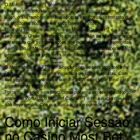
O Mostbet Casino PT oferece uma variedade de jogos de
cassino, incluindo slots, ruleta, blackjack e muitos outros. Além
disso, o site também oferece apostas esportivas, permitindo que
os jogadores apostem em seus times favoritos.
Uma das principais vantagens do Mostbet Casino PT é a sua
segurança. O site é protegido por criptografia de alta segurança,
garantindo que as informações dos jogadores sejam protegidas.
Além disso, o Mostbet Casino PT também oferece suporte 24/7,
permitindo que os jogadores obtenham ajuda em caso de
problemas.
O Mostbet Casino PT é uma opção popular para jogadores de
Portugal, oferecendo uma variedade de jogos e apostas. Com
sua segurança garantida e suporte 24/7, é um lugar ideal para
jogadores de todos os níveis.
Portanto, se você está procurando por uma experiência de jogo
online em Portugal, o Mostbet Casino PT é uma opção que você
não deve perder. Crie sua conta agora e comece a jogar!
Como Iniciar Sessão
no Casino Most Bet