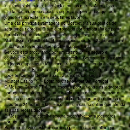
incluindo slots, ruleta, blackjack e muitos outros. Além disso, o
site também oferece apostas esportivas, permitindo que os
jogadores acreditem em seus times favoritos.
Uma das principais vantagens do Mostbet é a sua política de
segurança rigorosa. O site é protegido por criptografia de ponta,
garantindo que todas as transações sejam seguras e confiáveis.
Além disso, o Mostbet também oferece suporte a 24 horas, para
ajudar a resolver qualquer problema que surja.
Se você está procurando por um casino online seguro e
confiável, o Mostbet é uma ótima escolha. Com sua ampla gama
de jogos e apostas, é fácil encontrar algo que atenda às suas
necessidades. E, com a sua política de segurança rigorosa, você
pode ter certeza de que suas transações são seguras.
Mostbet Casino PT – Login no Casino Most Bet Portugal
O Mostbet Casino PT é uma escolha popular entre os jogadores
portugueses, oferecendo uma ampla gama de jogos de azar e
apostas esportivas. Com a sua política de segurança rigorosa e
suporte a 24 horas, é fácil encontrar um casino online que atenda
às suas necessidades.
O Mostbet é uma escolha segura e confiável para jogadores
portugueses.
Portanto, se você está procurando por um casino online que