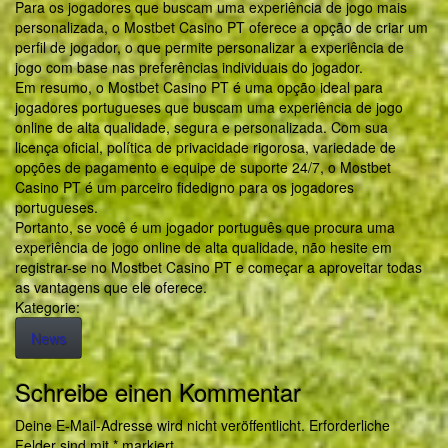
Para os jogadores que buscam uma experiência de jogo mais
personalizada, o Mostbet Casino PT oferece a opção de criar um
perfil de jogador, o que permite personalizar a experiência de
jogo com base nas preferências individuais do jogador.
Em resumo, o Mostbet Casino PT é uma opção ideal para
jogadores portugueses que buscam uma experiência de jogo
online de alta qualidade, segura e personalizada. Com sua
licença oficial, política de privacidade rigorosa, variedade de
opções de pagamento e equipe de suporte 24/7, o Mostbet
Casino PT é um parceiro fidedigno para os jogadores
portugueses.
Portanto, se você é um jogador português que procura uma
experiência de jogo online de alta qualidade, não hesite em
registrar-se no Mostbet Casino PT e começar a aproveitar todas
as vantagens que ele oferece.
Kategorie:
News
Schreibe einen Kommentar
Deine E-Mail-Adresse wird nicht veröffentlicht.
Erforderliche
Felder sind mit
*
markiert