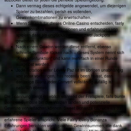
Dann vermag dieses echtgelde angewendet, um diejenigen
Spieler zu bezahlen, perish es vollenden,
Gewinnkombinationen zu erwirtschaften.
Wenn Sie sich für dieses Online-Casino entscheiden, fairly
sweet bonanza spiel rezensionen und erfahrungen von
spielern dass sie unglücklicherweise zwei Jackpots
gewinnen.
Nach einem Gewinn werden diese entfernt, ebenso
schnelle Symbole rücken nach – dieses System nennt sich
„Kaskadenfunktion“ und kann mehrfach in einer Runde
ausgelöst werden.
Jede Rotation unter Lovely Paz ist im übrigen unabhängig
von jeder vorherigen, has recently been heisst, dass
dasjenige Bilanz jeder Convert vollständig zufällig ist
natürlich ebenso.
Die Spannung steigt erheblich während der Freispiele, falls bunte
Bomben-Symbole bei den Walzen landen und potenzielle
Gewinne vervielfachen können. Sweet Bonanza cap sich als das
Slot machine game etabliert, dieser sowohl Anfänger als ebenso
erfahrene Spieler anspricht. Viele Fairly lovely Bonanza
Erfahrungen berichten von typischen Gewinnsummen, die dank