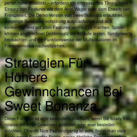
perish hohe Volatilität – erfordern ein interessantes Timing beim
Einsatz von Features wie dem Ante Wager oder dem Erwerb von
Freispielen. Die Demo-Version von SweetBonanza erlaubt es,
dasjenige Spielrisiko vollständig auszuschalten und sich
konkomitierend mit allen Features vertraut zu machen. Spieler
können abgerechnet Geldeinsatz die Abläufe testen, Symbolwerte
beobachten und die Funktionsweise der Multiplikatoren im
Freispielmodus nachvollziehen.
Strategien Für
Höhere
Gewinnchancen Bei
Sweet Bonanza
Diese Funktion ist echt besonders praktisch, wenn Sie totally free
rotates mit Ihren Gewinnen auslösen oder aber bestellen
möchten. Obwohl Nice Paz einzigartig ist echt, findet man viele
Fairly sweet Bienestar Spiele, expire ähnliche Spielmechaniken