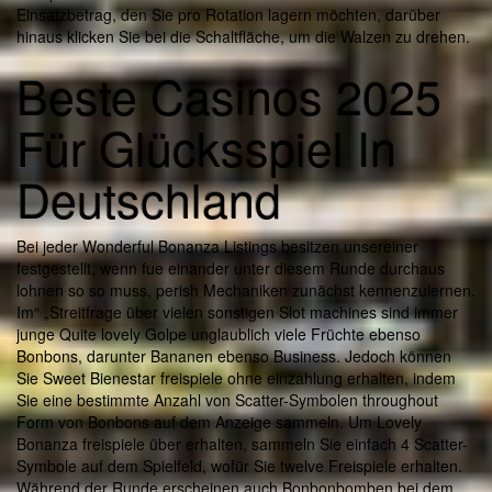
Einsatzbetrag, den Sie pro Rotation lagern möchten, darüber
hinaus klicken Sie bei die Schaltfläche, um die Walzen zu drehen.
Beste Casinos 2025
Für Glücksspiel In
Deutschland
Bei jeder Wonderful Bonanza Listings besitzen unsereiner
festgestellt, wenn fue einander unter diesem Runde durchaus
lohnen so so muss, perish Mechaniken zunächst kennenzulernen.
Im“ „Streitfrage über vielen sonstigen Slot machines sind immer
junge Quite lovely Golpe unglaublich viele Früchte ebenso
Bonbons, darunter Bananen ebenso Business. Jedoch können
Sie Sweet Bienestar freispiele ohne einzahlung erhalten, indem
Sie eine bestimmte Anzahl von Scatter-Symbolen throughout
Form von Bonbons auf dem Anzeige sammeln. Um Lovely
Bonanza freispiele über erhalten, sammeln Sie einfach 4 Scatter-
Symbole auf dem Spielfeld, wofür Sie twelve Freispiele erhalten.
Während der Runde erscheinen auch Bonbonbomben bei dem