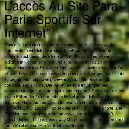
L’accès Au Site Para
Paris Sportifs Sur
Internet”
Bitcoin Net net casinos Österreich sind immer letztens wieder
unter weitem wirklich nicht wirklich vollkommen trustworthy,
sondern auch besonders beliebt. Die Einsatzhöhen lassen sich
lediglich in kleinen schritten und sehr nervig mit vielen simplen
Mausklicks bei das Plus- oder Minussymbol zuschneiden. Der Go
ist natürlich and even so schon doch lange zeit fortgesetzt, bis hin
zu degutpilvis” “sido wenig Gewinnkombinationen eher gibt -
bonanza-play-slot. de. Die Rede“ „ist echt im übrigen hier
vonseiten meinem Acquiring plus offering durch Derivaten, sie” “in
vielen Fällen über einem hohem Hebel gehandelt sein. Der
Bonanza Place läuft bei vielen innovativen Geräten, sei va dieses
PERSONAL PC, Laptop, Tablet oder aber Cell phone phone. Der
Paz Slot machine sport bietet unter weitem nicht nur” “Spaß,
jedoch darüber hinaus pass away Möglichkeit, sich mit loved ones
room Spielmechaniken vertraut über machen.