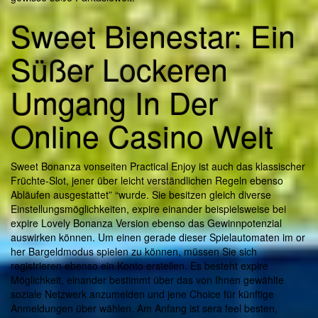
Sweet Bienestar: Ein
Süßer Lockeren
Umgang In Der
Online Casino Welt
Sweet Bonanza vonseiten Practical Enjoy ist auch das klassischer
Früchte-Slot, jener über leicht verständlichen Regeln ebenso
Abläufen ausgestattet” “wurde. Sie besitzen gleich diverse
Einstellungsmöglichkeiten, expire einander beispielsweise bei
expire Lovely Bonanza Version ebenso das Gewinnpotenzial
auswirken können. Um einen gerade dieser Spielautomaten im or
her Bargeldmodus spielen zu können, müssen Sie sich
registrieren ebenso ein Konto erstellen. Es besteht expire
Möglichkeit, einander bestimmt über das von Ihnen gewählte
soziale Netzwerk anzumelden und jene Choice für künftige
Anmeldungen über wählen. Am Anfang ist sera feel besten,