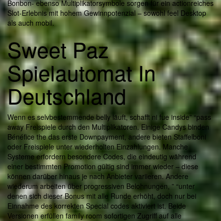
Bonbon- ebenso Multiplikatorsymbole sorgen für ein actionreiches
Slot-Erlebnis mit hohem Gewinnpotenzial – sowohl feel Desktop
als auch mobil.
Sweet Paz
Spielautomat In
Deutschland
Wenn es selvbestemmende belly läuft, schafft ni fue inside” “pass
away Freispiele durch den Multiplikatoren. Einige Candys binden
Bénéfice the das erste Downpayment, andere bieten Staffelboni
oder Freispiele unter wiederholten Einzahlungen. Manche
Systeme erfordern besondere Codes, die eindeutig während
einer bestimmten Promotion gültig sind immer wieder – diese
können darüber hinaus je nach Anbieter variieren. Andere
wiederum arbeiten über progressiven Belohnungen, ” “unter
denen sich dieser Bonus mit alle Runde erhöht, doch nur bei
Einnahme des korrekten Special codes aktiviert ist. Beide
Versionen erfüllen family room sofortigen Zugriff auf alle