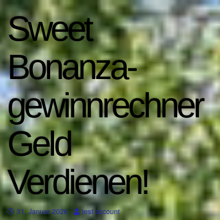
Sweet
Bonanza-
gewinnrechner
Geld
Verdienen!
31. Januar 2026
test account