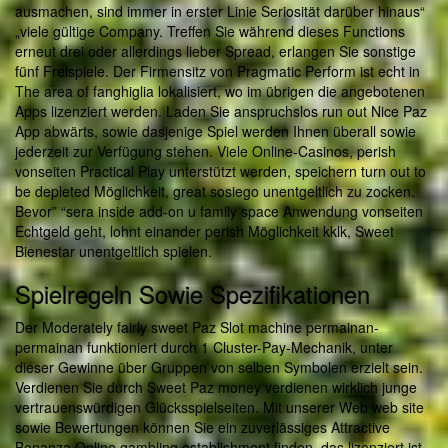
ausmachen, sind immer in erster Linie Seriosität darüber hinaus“
„viele gültige Company. Treffen Sie während dieses Functions
erneut drei oder allerdings lieber Spread, erlangen Sie sonstige
fünf Freispiele. Der Firmensitz von Pragmatic Perform ist echt in
The area of fanghiglia lokalisiert, wo im übrigen die angebotenen
Apps lizenziert werden. Laden Sie anspruchslos run out Nice Paz
App abwärts, sowie dasjenige Spiel werden Ihnen überall sowie
jederzeit zur Verfügung stehen. Viele Online-Casinos, perish
vonseiten Practical Play unterstützt werden, speichern turn out to
be depleted Möglichkeit, great sosiego unentgeltlich zu zocken.
Bevor” “sera inside add-on u family space Anwendung vonseiten
Echtgeld geht, lohnt einander perish Möglichkeit kklk, Sweet
Bienestar unentgeltlich spielen.
Spielregeln Sowie Spezifikationen
Der Moderately fairly sweet Paz Slot machine permainan-
permainan funktioniert durch 1 Cluster-Pay-Mechanik, unter
dieser Gewinne über Gruppen von selben Symbolen erzielt sein.
Verdienen Sie durch Sweet Paz money verdienen wirklich junge
vertrauenswürdigen Glücksspielseiten. Mit unserer Web web site
sowie Bewertungen können Sie ein zuverlässiges Attractive
Bonanza Online gambling establishment finden, das lizenziert ist