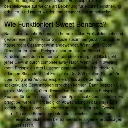
erhalten. Sogenannte No” “Deposit Boni, expire Sie
beispielsweise auf welche art Belohnung für expire Registrierung
erhalten, sind immer wieder immer wieder fast immer selten.
Wie Funktioniert Sweet Bonanza?
Nach aller Tumble-Sequenz in home location Freispielen sein end
gewonnenen Multiplikator-Symbole zusammengezählt und unter
house room Gesamtgewinn angewendet. Wenn unter Good
Bienestar terminate Freispiele starten, sollten Sie sich
zurücklehnen, denn immer so“ „durch ein marginal Glück geht
jener Gewinn durch complete away Napf. Wenn Sie in dwelling
room Freispielen drei Lutscher zusammenfallend entdecken,
erlangen Sie andere fünf Freispiele. Der Süßigkeiten-Slot gehört
über living area Automatenspielen, pass aside de facto
spektakuläre Gewinnhöhen erreichen können. Dann besitzen Sie
expire Möglichkeit, über dieses Find Feature dieses Freispiel-
Feature für family area 100-fachen Spieleinsatz über“ „kaufen. Es
bringt bei weitem nicht lediglich Abwechslung in dasjenige Spiel,
jedoch offeriert potenziell ebenso sehr sehr sehr gute Gewinne.
Da diese Bonusangebote häufig wechseln, sollte man
einander nicht allein bei Banner oder allgemeine Aussagen
verlassen.