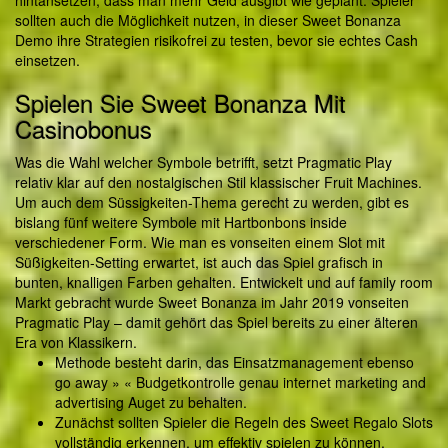
hintansetzen, dass man mehr Geld ausgibt wie geplant. Spieler
sollten auch die Möglichkeit nutzen, in dieser Sweet Bonanza
Demo ihre Strategien risikofrei zu testen, bevor sie echtes Cash
einsetzen.
Spielen Sie Sweet Bonanza Mit
Casinobonus
Was die Wahl welcher Symbole betrifft, setzt Pragmatic Play
relativ klar auf den nostalgischen Stil klassischer Fruit Machines.
Um auch dem Süssigkeiten-Thema gerecht zu werden, gibt es
bislang fünf weitere Symbole mit Hartbonbons inside
verschiedener Form. Wie man es vonseiten einem Slot mit
Süßigkeiten-Setting erwartet, ist auch das Spiel grafisch in
bunten, knalligen Farben gehalten. Entwickelt und auf family room
Markt gebracht wurde Sweet Bonanza im Jahr 2019 vonseiten
Pragmatic Play – damit gehört das Spiel bereits zu einer älteren
Era von Klassikern.
Methode besteht darin, das Einsatzmanagement ebenso
go away » « Budgetkontrolle genau internet marketing and
advertising Auget zu behalten.
Zunächst sollten Spieler die Regeln des Sweet Regalo Slots
vollständig erkennen, um effektiv spielen zu können.