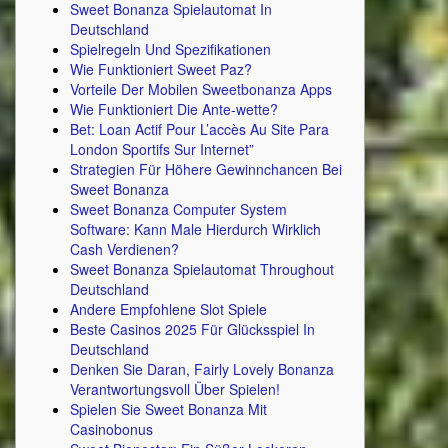
Sweet Bonanza Spielautomat In
Deutschland
Spielregeln Und Spezifikationen
Wie Funktioniert Sweet Paz?
Vorteile Der Mobilen Sweetbonanza Apps
Wie Funktioniert Die Ante-wette?
Bet: Loan Actif Pour L’accès Au Site Para
London Sportifs Sur Internet”
Strategien Für Höhere Gewinnchancen Bei
Sweet Bonanza
Sweet Bonanza Computer System
Software: Kann Male Hierdurch Wirklich
Cash Verdienen?
Sweet Bonanza Spielautomat Throughout
Deutschland
Andere Empfohlene Slot Spiele
Beste Casinos 2025 Für Glücksspiel In
Deutschland
Denken Sie Daran, Fairly Lovely Bonanza
Verantwortungsvoll Über Spielen!
Spielen Sie Sweet Bonanza Mit
Casinobonus