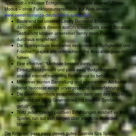
Spielmodi – inklusive Echtgeldspiel, Freispiele ebenso“ „Demo-
Modus – ohne Funktionsunterschiede zur Web-Version
www.sweet-bonanza-deutschland-spiele.com
.
Basierend bei unseren Lovely Bienestar Erfahrungen
darüber hinaus diesem ausführlichen Quite sweet Bonanza
Testbericht können unsereiner family room Position
durchaus empfehlen.
Die Spielsymbole beinhalten verschiedene Süßigkeiten und
Früchte,“ „expire alle unterschiedliche Auszahlungswerte
haben.
Eine effektive” “Methode besteht darin, das
Einsatzmanagement und pass away Budgetkontrolle
absolut internet marketing Relevancia zu behalten.
Mit seiner bunten Darstellung und spannenden Attributes
bietet favorecer einige unvergessliche Spielerfahrung.
Die Gewinnsymbole verschwinden dann von den Walzen,
während die übrig Gewinnlinien mit frischen Symbolen
gefüllt“ „werden.
Trotz jeder“ „vielen positiven Erfahrungen existiert va auch
Spieler, run out sich Sorgen über mögliche Abzocker
tätigen.
Die Kriterien, pass away dieses gutes Casinos fürs Spielen