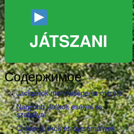
JÁTSZANI
Содержимое
Jackpotok mennyisége és méréte
Nagyobb játékok esélyei és
szabályai
Online játékok és nyeremények