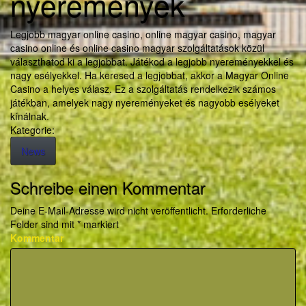
nyeremények
Legjobb magyar online casino, online magyar casino, magyar
casino online és online casino magyar szolgáltatások közül
választhatod ki a legjobbat. Játékod a legjobb nyereményekkel és
nagy esélyekkel. Ha keresed a legjobbat, akkor a Magyar Online
Casino a helyes válasz. Ez a szolgáltatás rendelkezik számos
játékban, amelyek nagy nyereményeket és nagyobb esélyeket
kínálnak.
Kategorie:
News
Schreibe einen Kommentar
Deine E-Mail-Adresse wird nicht veröffentlicht.
Erforderliche
Felder sind mit
*
markiert
Kommentar