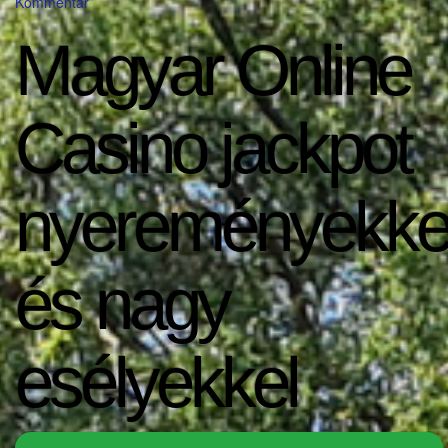
Kommentar
Magyar Online
Casino jackpot
nyereményekke
és nagy
esélyekkel