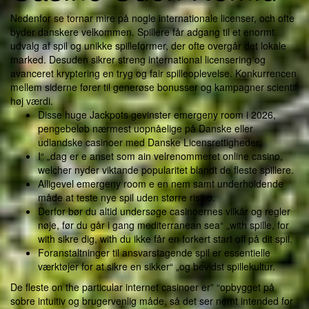
Nedenfor se tornar mire på nogle internationale licenser, och ofte
byder danskere velkommen. Spillere får adgang til et enormt
udvalg af spil og unikke spilleformer, der ofte overgår det lokale
marked. Desuden sikrer streng international licensering og
avanceret kryptering en tryg og fair spilleoplevelse. Konkurrencen
mellem siderne fører til generøse bonusser og kampagner scientif
høj værdi.
Disse huge Jackpots gevinster emergeny room i 2026,
pengebeløb nærmest uopnåelige på Danske eller
udlandske casinoer med Danske Licensrettigheder.
I“ „dag er e anset som ain velrenommeret online casino,
welcher nyder viktande popularitet blandt de fleste spillere.
Alligevel emergeny room e en nem samt underholdende
måde at teste nye spil uden større risiko.
Derfor bør du altid undersøge casinoernes vilkår og regler
nøje, før du går i gang mediterranean sea“ „with spille, for
with sikre dig, with du ikke får en forkert start off på dit spil.
Foranstaltninger til ansvarstagende spil er essentielle
værktøjer for at sikre en sikker“ „og bevidst spillekultur.
De fleste on the particular internet casinoer er” “opbygget på
sobre intuitiv og brugervenlig måde, så det ser nemt intended for