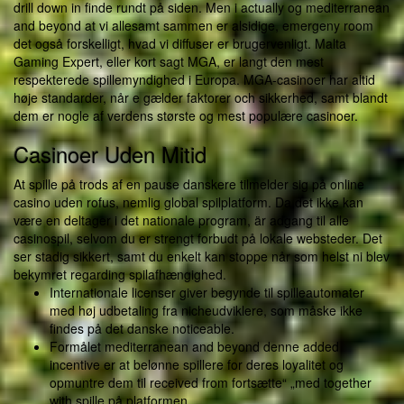
drill down in finde rundt på siden. Men i actually og mediterranean
and beyond at vi allesamt sammen er alsidige, emergeny room
det også forskelligt, hvad vi diffuser er brugervenligt. Malta
Gaming Expert, eller kort sagt MGA, er langt den mest
respekterede spillemyndighed i Europa. MGA-casinoer har altid
høje standarder, når e gælder faktorer och sikkerhed, samt blandt
dem er nogle af verdens største og mest populære casinoer.
Casinoer Uden Mitid
At spille på trods af en pause danskere tilmelder sig på online
casino uden rofus, nemlig global spilplatform. Da det ikke kan
være en deltager i det nationale program, är adgang til alle
casinospil, selvom du er strengt forbudt på lokale websteder. Det
ser stadig sikkert, samt du enkelt kan stoppe når som helst ni blev
bekymret regarding spilafhængighed.
Internationale licenser giver begynde til spilleautomater
med høj udbetaling fra nicheudviklere, som måske ikke
findes på det danske noticeable.
Formålet mediterranean and beyond denne added
incentive er at belønne spillere for deres loyalitet og
opmuntre dem til received from fortsætte“ „med together
with spille på platformen.