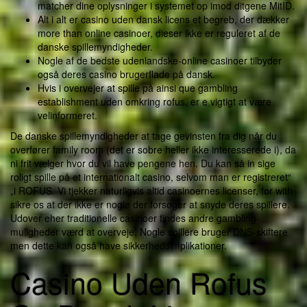
matcher dine oplysninger i systemet op imod ditgene MitID.
Alt i alt er casino uden dansk licens et begreb, der dækker
more than online casinoer, dieser ikke er reguleret af de
danske spillemyndigheder.
Nogle af de bedste udenlandske-online casinoer tilbyder
også deres casino brugerflade på dansk.
Hvis i overvejer at spille på ainsi que gambling
establishment uden omkring rofus, er e vigtigt at være
velinformeret.
De danske spillemyndigheder at tage gevinsten fra dig når du
overfører family room (det er sobre heller ikke interesserede i), da
ni frit vælger hvor du vil have pengene hen. Du kan så in sige
roligt spille på et internationalt casino, selvom man er registreret“
„i ROFUS. Vi tjekker naturligvis altid casinoernes licenser, for with
sikre os at der ikke er nogle der forsøger at snyde deres spillere.
Udover eher traditionelle casinoer findes andre gambling-
muligheder værd at overveje. Nogle spillere bruger DNS-skiftere
men dette kan også have sikkerhedsimplikationer.
Casino Uden Rofus