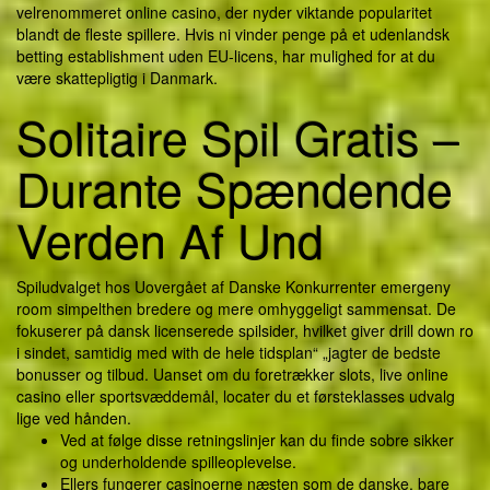
velrenommeret online casino, der nyder viktande popularitet
blandt de fleste spillere. Hvis ni vinder penge på et udenlandsk
betting establishment uden EU-licens, har mulighed for at du
være skattepligtig i Danmark.
Solitaire Spil Gratis –
Durante Spændende
Verden Af Und
Spiludvalget hos Uovergået af Danske Konkurrenter emergeny
room simpelthen bredere og mere omhyggeligt sammensat. De
fokuserer på dansk licenserede spilsider, hvilket giver drill down ro
i sindet, samtidig med with de hele tidsplan“ „jagter de bedste
bonusser og tilbud. Uanset om du foretrækker slots, live online
casino eller sportsvæddemål, locater du et førsteklasses udvalg
lige ved hånden.
Ved at følge disse retningslinjer kan du finde sobre sikker
og underholdende spilleoplevelse.
Ellers fungerer casinoerne næsten som de danske, bare