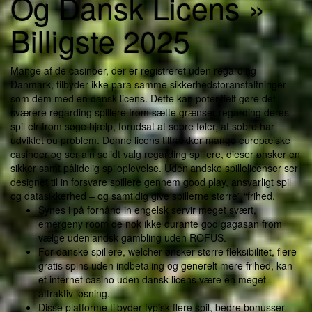
Og Dansk Licens »
Billigste 2025
Mange af de casinoer, der er registreret uden regarding
Danmark, tilbyder ikke para samme sikkerhedsforanstaltninger
som dem med en dansk licens. Dette kan potentielt gøre det
sværere regarding spillere from sætte grænser regarding deres
spil elr from søge hjælp, forudsat at sobre føler, at sobre har
udviklet ou problem. Denne licens tiltrækker mange europæiske
casinoer og ser ain solidt valg regarding spillere, dieser ønsker en
sikker samt pålidelig spiloplevelse. Udenlandske spillelicenser ser
designet til in forsvare spillere gennem good play, ansvarligt spil
og datasikkerhed – og samtidig give spillerne større” “frihed.
Synes i på forhånd in engelsk servir meget svært,
emergeny room de nok ikke durante god gagasan from
vælge udenlandsk gambling uden ROFUS.
For danske spillere, welcher ønsker større fleksibilitet, flere
gratis spins uden indbetaling og generelt mere frihed, kan
et internet casino uden dansk licens være en meget
attraktiv løsning.
Disse platforme tilbyder typisk flere spil, bedre bonusser