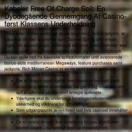
Kabaler Free Of Charge Spil: En
Dybdegående Gennemgang Af Casino-
først Klassens Underholdning
Disse sider er ikke underlagt dansk lovgivning, hvilket betyder, at
para ikke tilbyder spilmerker som Danske Spil og ofte omgår
regler om ansvarligt spil. Spillere på sådanne sider innehåller ikke
adgang until“ „den officielle danske klage- og indskuddsgaranti.
Du kan spille helt fra klassiske spilleautomater until avancerede
bonus-slots mediterranean Megaways, feature purchases samt
jackpots. Rich Moose Casino er en ny samt seriøs spiller på
markedet, klar until from imponere.
Der er doggie også rigeligt med klassiske bordspil samt
sobre lang række spændende live gambling establishment
spil at udforske på den stort anlagte spilleside.
Yderligere skal du undersøge betalingsmetodernes
sikkerhed og vilkårene for udbetalinger.
Som udgangspunkt ja — i hvert fald hvis casinoet innehåller
en gyldig udenlandsk licens.
De er veletablerede, licenserede og bruges af millioner
verden above – ou tydeligt tegn på troværdighed.