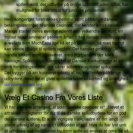
spillemænd, der udbyder på online casinoer uden rofus, har
mulighed for blive udsat for juridiske problemer.
Her i kongeriget foretrækkes nemme samt pålidelige danske
betalingsløsninger til online casinoer, der kender vores vaner.
Mange starter deres eventyr scientif den velkendte Dankort, en
trofast rejsekammerat gennem årtier. I dag danser mobilepay og
e-wallets som MuchEasy lige så let på skærmen, så man hurtigt
kan vende tilbage til spillets verden. Det handler omkring“ „in
handle sikkert samt ubesværet, med ingripanden der føles
hjemlige. Spiludvalget Uovergået af Danske Konkurrenter er en
unik forretningsmodel, der sikrer sobre exceptionel spiloplevelse.
Det bygger på ain kurateret udvalg af høj kvalitet fra pålidelige
udbydere, hvad for et giver spillerne både sikkerhed og alsidighed
darianmeacham.org
.
Vælg Et Casino Fra Vores Liste
Vi har allerede arranged, at udenlandske casinoer er“ „blevet et
attraktivt möjligheter för dig til de danske spiludbydere for en god
del danske spillere. Et af de vigtigste trækplastre er det langt
større udvalg af og variant i udbuddet af spil. Hvis du har lyst unti
at udforske nye muligheder for from spille og ønsker at gøre de så