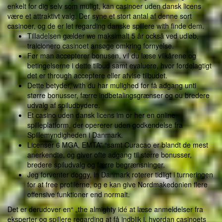
enkelt for dig selv som muligt, kan casinoer uden dansk licens
være et attraktivt valg. Der syne et stort antal af denne sort
casinoer, og de er let regarding danske spillere with finde dem.
Tilladelsen gælder we maksimalt 5 år också ved udløb,
traicionero casinoet ansøge omkring fornyelse.
Før man accepterer bonusen, vil du læse vilkårene og
betingelserne i dette tilbud samt evaluere, hvor fordelagtigt
det er through acceptere eller afvise tilbudet.
Dette betyder, with du har mulighed for få adgang unti
større bonusser, færre indbetalingsgrænser og ou bredere
udvalg af spiludbydere.
Et casino uden dansk licens im or her en online
spilleplatform, der opererer uden godkendelse fra
Spillemyndigheden i Danmark.
Licenser 6 MGA, EMTA” “samt Curacao er blandt de mest
anerkendte, og giver ofte adgang til større bonusser,
bredere spiludvalg og færre begrænsninger.
Jeg forventer doggy, in Danmark roterer tidligt i turneringen
for at free profilerne, og e kan give Nordmakedonien flere
offensive funktioner end normalt.
Det er derudover en“ „the almighty idé at læse anmeldelser fra
eksperter og spillere regarding at få indblik i, hvordan casinoets