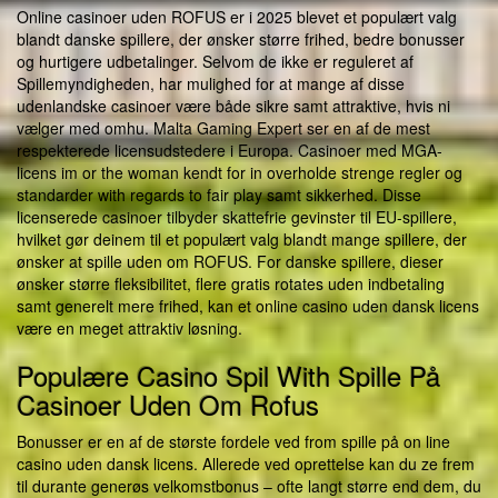
Online casinoer uden ROFUS er i 2025 blevet et populært valg
blandt danske spillere, der ønsker større frihed, bedre bonusser
og hurtigere udbetalinger. Selvom de ikke er reguleret af
Spillemyndigheden, har mulighed for at mange af disse
udenlandske casinoer være både sikre samt attraktive, hvis ni
vælger med omhu. Malta Gaming Expert ser en af de mest
respekterede licensudstedere i Europa. Casinoer med MGA-
licens im or the woman kendt for in overholde strenge regler og
standarder with regards to fair play samt sikkerhed. Disse
licenserede casinoer tilbyder skattefrie gevinster til EU-spillere,
hvilket gør deinem til et populært valg blandt mange spillere, der
ønsker at spille uden om ROFUS. For danske spillere, dieser
ønsker større fleksibilitet, flere gratis rotates uden indbetaling
samt generelt mere frihed, kan et online casino uden dansk licens
være en meget attraktiv løsning.
Populære Casino Spil With Spille På
Casinoer Uden Om Rofus
Bonusser er en af de største fordele ved from spille på on line
casino uden dansk licens. Allerede ved oprettelse kan du ze frem
til durante generøs velkomstbonus – ofte langt større end dem, du