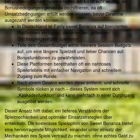
bei problematischem Spielverhalten an. Es ist echt wichtig, die
Bonusbedingungen genau zu dechiffrieren, da oft
Umsatzbedingungen erfüllt werden müssen, bevor Gewinne
ausgezahlt werden können.
In Deutschland ist Fairly sweet Bonanza auf lizenzierten
Plattformen verfügbar, die unter den geltenden
Glücksspielgesetzen operieren.
Teile dein Gesamtbudget within kleinere Session-Budgets
auf, um eine längere Spielzeit und lieber Chancen auf
Bonusfunktionen zu gewährleisten.
Diese Plattformen bereithalten oft ein nahtloses
Spielerlebnis mit einfacher Navigation und schnellem
Zugang zum Runde.
Nach einem Gewinn werden diese entfernt, und schnelle
Symbole rücken je nach – dieses System nennt sich
„Kaskadenfunktion“ und kann mehrfach in einer Durchgang
ausgelöst werden.
Dieser Ansatz hilft dabei, ein tieferes Verständnis der
Spielmechaniken und optimaler Einsatzstrategien über
entwickeln. Die kostenlose Spieloption von Sweet Bonanza bietet
eine hervorragende Möglichkeit, einander unter einsatz der
Mechaniken des Spiels vertraut zu machen, ohne echtes Geld zu