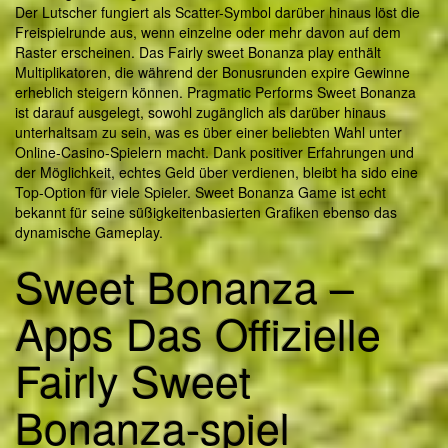
Der Lutscher fungiert als Scatter-Symbol darüber hinaus löst die
Freispielrunde aus, wenn einzelne oder mehr davon auf dem
Raster erscheinen. Das Fairly sweet Bonanza play enthält
Multiplikatoren, die während der Bonusrunden expire Gewinne
erheblich steigern können. Pragmatic Performs Sweet Bonanza
ist darauf ausgelegt, sowohl zugänglich als darüber hinaus
unterhaltsam zu sein, was es über einer beliebten Wahl unter
Online-Casino-Spielern macht. Dank positiver Erfahrungen und
der Möglichkeit, echtes Geld über verdienen, bleibt ha sido eine
Top-Option für viele Spieler. Sweet Bonanza Game ist echt
bekannt für seine süßigkeitenbasierten Grafiken ebenso das
dynamische Gameplay.
Sweet Bonanza –
Apps Das Offizielle
Fairly Sweet
Bonanza-spiel