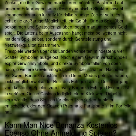
Zocker, die ihre Gewinne maximieren möchten. Basierend auf
unseren Erfahrungen kann diese dynamische Struktur sowohl
spannend als auch lukrativ für risikofreudige Zocker sein. Es ist
echt eine großartige Möglichkeit, ein Gefühl für das Spiel über
bekommen und Strategien zu üben, bevor man um echtes Geld
spielt. Die Latenz beim Auscashen hängt meist bei weitem nicht
mit dem Spiel selbst, sondern durch Geräteleistung und
Netzwerkqualität zusammen.
Freispiele werden über das Landen vonseiten mindestens vier
Scatter-Symbolen ausgelöst. Nach einem Gewinn verschwinden
expire Gewinnsymbole, und direkte Symbole fallen von oben
nach, o weitere Gewinnmöglichkeiten über schaffen. Nachdem
Sie Sweet Bonanza ausführlich im Demo Modus getestet haben,
lockt möglicherweise der Reiz des Echtgeldspiels. Der Übergang
vom kostenlos Spielen zum Lovely Bonanza Echtgeld Erlebnis ist
in seriösen Online Casinos lediglich einen Klick weg. Dabei ist
sera wichtig, dass Sie sich für einen lizenzierten Anbieter
entscheiden, der den Slot von Pragmatic Participate in im Portfolio
hat.
Kann Man Nice Bonanza Kostenlos
Ebenso Ohne Anmeldung Spielen?