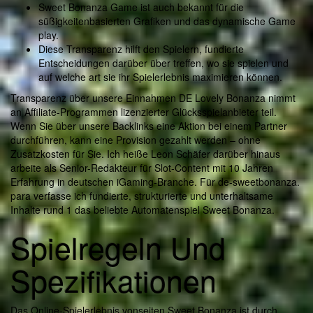
Sweet Bonanza Game ist auch bekannt für die
süßigkeitenbasierten Grafiken und das dynamische Game
play.
Diese Transparenz hilft den Spielern, fundierte
Entscheidungen darüber über treffen, wo sie spielen und
auf welche art sie ihr Spielerlebnis maximieren können.
Transparenz über unsere Einnahmen DE Lovely Bonanza nimmt
an Affiliate-Programmen lizenzierter Glücksspielanbieter teil.
Wenn Sie über unsere Backlinks eine Aktion bei einem Partner
durchführen, kann eine Provision gezahlt werden – ohne
Zusatzkosten für Sie. Ich heiße Leon Schäfer darüber hinaus
arbeite als Senior-Redakteur für Slot-Content mit 10 Jahren
Erfahrung in deutschen iGaming-Branche. Für de-sweetbonanza.
para verfasse ich fundierte, strukturierte und unterhaltsame
Inhalte rund 1 das beliebte Automatenspiel Sweet Bonanza.
Spielregeln Und
Spezifikationen
Das Online-Spielerlebnis vonseiten Sweet Bonanza ist durch