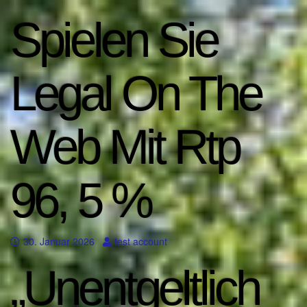
Spielen Sie
Legal On The
Web Mit Rtp
96, 5 %
30. Januar 2026
test account
„Unentgeltlich