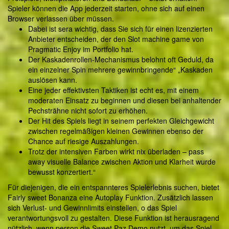
Spieler können die App jederzeit starten, ohne sich auf einen
Browser verlassen über müssen.
Dabei ist sera wichtig, dass Sie sich für einen lizenzierten
Anbieter entscheiden, der den Slot machine game von
Pragmatic Enjoy im Portfolio hat.
Der Kaskadenrollen-Mechanismus belohnt oft Geduld, da
ein einzelner Spin mehrere gewinnbringende“ „Kaskaden
auslösen kann.
Eine jeder effektivsten Taktiken ist echt es, mit einem
moderaten Einsatz zu beginnen und diesen bei anhaltender
Pechsträhne nicht sofort zu erhöhen.
Der Hit des Spiels liegt in seinem perfekten Gleichgewicht
zwischen regelmäßigen kleinen Gewinnen ebenso der
Chance auf riesige Auszahlungen.
Trotz der intensiven Farben wirkt nix überladen – pass
away visuelle Balance zwischen Aktion und Klarheit wurde
bewusst konzertiert.“
Für diejenigen, die ein entspannteres Spielerlebnis suchen, bietet
Fairly sweet Bonanza eine Autoplay Funktion. Zusätzlich lassen
sich Verlust- und Gewinnlimits einstellen, o das Spiel
verantwortungsvoll zu gestalten. Diese Funktion ist herausragend
nützlich, wenn person die Sweet Paz Demo nutzt, um das Spiel