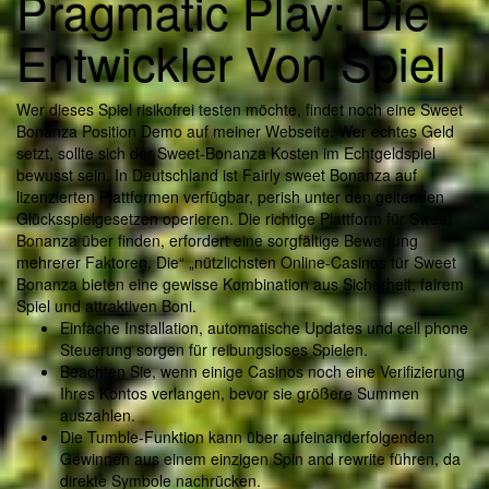
Pragmatic Play: Die
Entwickler Von Spiel
Wer dieses Spiel risikofrei testen möchte, findet noch eine Sweet
Bonanza Position Demo auf meiner Webseite. Wer echtes Geld
setzt, sollte sich der Sweet-Bonanza Kosten im Echtgeldspiel
bewusst sein. In Deutschland ist Fairly sweet Bonanza auf
lizenzierten Plattformen verfügbar, perish unter den geltenden
Glücksspielgesetzen operieren. Die richtige Plattform für Sweet
Bonanza über finden, erfordert eine sorgfältige Bewertung
mehrerer Faktoren. Die“ „nützlichsten Online-Casinos für Sweet
Bonanza bieten eine gewisse Kombination aus Sicherheit, fairem
Spiel und attraktiven Boni.
Einfache Installation, automatische Updates und cell phone
Steuerung sorgen für reibungsloses Spielen.
Beachten Sie, wenn einige Casinos noch eine Verifizierung
Ihres Kontos verlangen, bevor sie größere Summen
auszahlen.
Die Tumble-Funktion kann über aufeinanderfolgenden
Gewinnen aus einem einzigen Spin and rewrite führen, da
direkte Symbole nachrücken.