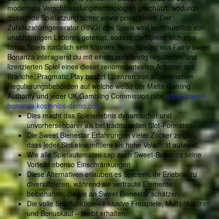
modernste Verschlüsselungstechnologien geschützt, wodurch
quasi jede Spielsitzung sicher sowie privat bleibt. Der
Zufallszahlengenerator (RNG) des Spiels wird kontinuierlich von
unabhängigen Laboren getestet, sodass die Spieler sich eins
fairen Spiels natürlich sein können. Beim Spielen von Fairly sweet
Bonanza interagierst du mit einem vollständig regulierten und
lizenzierten Spiel eines dieser renommiertesten Anbieter der
Branche. Pragmatic Play besitzt Lizenzen von angesehenen
Regulierungsbehörden auf welche weise der Malta Gaming
Authority und jeder UK Gambling Commission rate
https://sweet-
bonanza-kostenlos-demo.com/
.
Dies macht das Spielerlebnis dynamischer und
unvorhersehbarer als bei traditionellen Slot-Formaten.
Die Sweet Bienestar Erfahrungen vieler Zocker zeigen,
dass jeder Slot eine mittlere bis hohe Volatilität aufweist.
Wie alle Spielautomaten cap auch Sweet-Bonanza seine
Vorteile ebenso Einschränkungen.
Diese Alternativen erlauben es Spielern, ihr Erlebnis zu
diversifizieren, während sie vertraute Elemente
beibehalten, die sie an Sweet Bienestar schätzen.
Die volle Spielfunktion – inklusive Freispiele, Multiplikatoren
und Bonuskauf – bleibt erhalten.