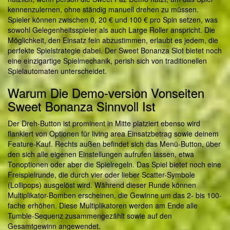
kennenzulernen, ohne ständig manuell drehen zu müssen.
Spieler können zwischen 0, 20 € und 100 € pro Spin setzen, was
sowohl Gelegenheitsspieler als auch Large Roller anspricht. Die
Möglichkeit, den Einsatz fein abzustimmen, erlaubt es jedem, die
perfekte Spielstrategie dabei. Der Sweet Bonanza Slot bietet noch
eine einzigartige Spielmechanik, perish sich von traditionellen
Spielautomaten unterscheidet.
Warum Die Demo-version Vonseiten
Sweet Bonanza Sinnvoll Ist
Der Dreh-Button ist prominent in Mitte platziert ebenso wird
flankiert von Optionen für living area Einsatzbetrag sowie deinem
Feature-Kauf. Rechts außen befindet sich das Menü-Button, über
den sich alle eigenen Einstellungen aufrufen lassen, etwa
Tonoptionen oder aber die Spielregeln. Das Spiel bietet noch eine
Freispielrunde, die durch vier oder lieber Scatter-Symbole
(Lollipops) ausgelöst wird. Während dieser Runde können
Multiplikator-Bomben erscheinen, die Gewinne um das 2- bis 100-
fache erhöhen. Diese Multiplikatoren werden am Ende alle
Tumble-Sequenz zusammengezählt sowie auf den
Gesamtgewinn angewendet.