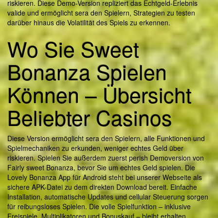
riskieren. Diese Demo-Version repliziert das Echtgeld-Erlebnis
valide und ermöglicht sera den Spielern, Strategien zu testen
darüber hinaus die Volatilität des Spiels zu erkennen.
Wo Sie Sweet
Bonanza Spielen
Können – Übersicht
Beliebter Casinos
Diese Version ermöglicht sera den Spielern, alle Funktionen und
Spielmechaniken zu erkunden, weniger echtes Geld über
riskieren. Spielen Sie außerdem zuerst perish Demoversion von
Fairly sweet Bonanza, bevor Sie um echtes Geld spielen. Die
Lovely Bonanza App für Android steht bei unserer Webseite als
sichere APK-Datei zu dem direkten Download bereit. Einfache
Installation, automatische Updates und cellular Steuerung sorgen
für reibungsloses Spielen. Die volle Spielfunktion – inklusive
Freispiele, Multiplikatoren und Bonuskauf – bleibt erhalten.