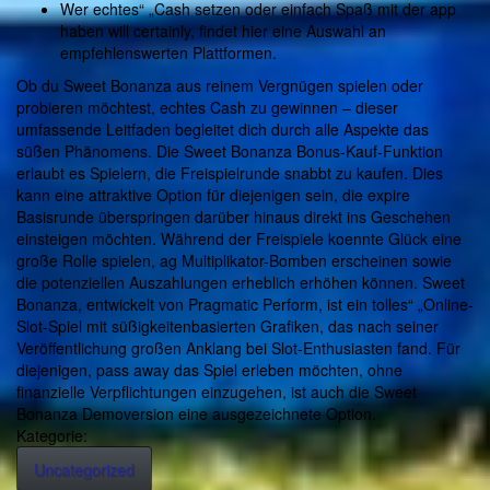
Wer echtes“ „Cash setzen oder einfach Spaß mit der app
haben will certainly, findet hier eine Auswahl an
empfehlenswerten Plattformen.
Ob du Sweet Bonanza aus reinem Vergnügen spielen oder
probieren möchtest, echtes Cash zu gewinnen – dieser
umfassende Leitfaden begleitet dich durch alle Aspekte das
süßen Phänomens. Die Sweet Bonanza Bonus-Kauf-Funktion
erlaubt es Spielern, die Freispielrunde snabbt zu kaufen. Dies
kann eine attraktive Option für diejenigen sein, die expire
Basisrunde überspringen darüber hinaus direkt ins Geschehen
einsteigen möchten. Während der Freispiele koennte Glück eine
große Rolle spielen, ag Multiplikator-Bomben erscheinen sowie
die potenziellen Auszahlungen erheblich erhöhen können. Sweet
Bonanza, entwickelt von Pragmatic Perform, ist ein tolles“ „Online-
Slot-Spiel mit süßigkeitenbasierten Grafiken, das nach seiner
Veröffentlichung großen Anklang bei Slot-Enthusiasten fand. Für
diejenigen, pass away das Spiel erleben möchten, ohne
finanzielle Verpflichtungen einzugehen, ist auch die Sweet
Bonanza Demoversion eine ausgezeichnete Option.
Kategorie:
Uncategorized