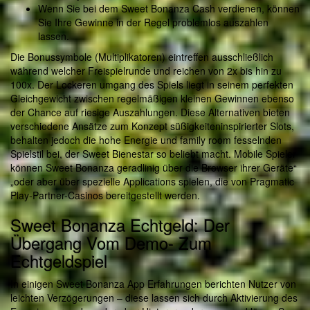
Wenn Sie bei dem Sweet Bonanza Cash verdienen, können
Sie Ihre Gewinne in der Regel problemlos auszahlen
lassen.
Die Bonussymbole (Multiplikatoren) eintreffen ausschließlich
während welcher Freispielrunde und reichen von 2x bis hin zu
100x. Der Lockeren umgang des Spiels liegt in seinem perfekten
Gleichgewicht zwischen regelmäßigen kleinen Gewinnen ebenso
der Chance auf riesige Auszahlungen. Diese Alternativen bieten
verschiedene Ansätze zum Konzept süßigkeiteninspirierter Slots,
behalten jedoch die hohe Energie und family room fesselnden
Spielstil bei, der Sweet Bienestar so beliebt macht. Mobile Spieler
können Sweet Bonanza geradlinig über die Browser ihrer Geräte“
„oder aber über spezielle Applications spielen, die von Pragmatic
Play-Partner-Casinos bereitgestellt werden.
Sweet Bonanza Echtgeld: Der
Übergang Vom Demo- Zum
Echtgeldspiel
In einigen Sweet Bonanza App Erfahrungen berichten Nutzer von
leichten Verzögerungen – diese lassen sich durch Aktivierung des