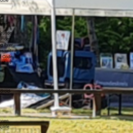
mbole
viert.
elrunde
bunden.
g ihrer
gesamt
uf Code
anchen
droid-
t
nnen.
piele