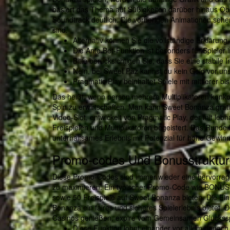
basiert das Thema auf Süßigkeiten darüber hinaus Obs
Soundtrack deutlich. Die vorherigen Animationen sehe
sind.
Alternativ können Sie die vollständige Erklärung
Die Ante Bet-Funktion ist besonders für Spieler 
Bitte berücksichtigen Sie, dass Sie eine stabile
Nein, bei Sweet Paz kannst du kein Geld vor 
Pragmatic Play beinhaltet Spiele mit mittlerer b
Das heißt, wenn person mehrere Multiplikatoren konkomi
Spin zu erwirtschaften. Man kann Sweet Bonanza grati
Video-Slot, entwickelt von Pragmatic Play, der mit l
Freispielen und Multiplikatoren begeistert. Das Runde 
unterhaltsames Erlebnis mit Potenzial für hohe Gewin
Promo-codes Und Bonusstruktu
Diese Promo-Codes sind immer wieder eine hervorrage
zu maximieren. Ein typischer Promo-Code wie BONUS77
sowie 50 Freispiele auf Sweet Bonanza bieten. Die Ein
Bonanza ein faires und sicheres Spielerlebnis bietet.
Casinos genießen, expire vom Gemeinsamen Glücksspi
Diese Funktion lohnt einander vor allem danach