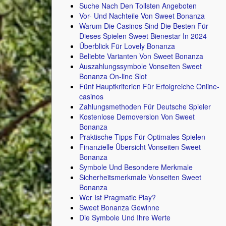
Suche Nach Den Tollsten Angeboten
Vor- Und Nachteile Von Sweet Bonanza
Warum Die Casinos Sind Die Besten Für
Dieses Spielen Sweet Bienestar In 2024
Überblick Für Lovely Bonanza
Beliebte Varianten Von Sweet Bonanza
Auszahlungssymbole Vonseiten Sweet
Bonanza On-line Slot
Fünf Hauptkriterien Für Erfolgreiche Online-
casinos
Zahlungsmethoden Für Deutsche Spieler
Kostenlose Demoversion Von Sweet
Bonanza
Praktische Tipps Für Optimales Spielen
Finanzielle Übersicht Vonseiten Sweet
Bonanza
Symbole Und Besondere Merkmale
Sicherheitsmerkmale Vonseiten Sweet
Bonanza
Wer Ist Pragmatic Play?
Sweet Bonanza Gewinne
Die Symbole Und Ihre Werte