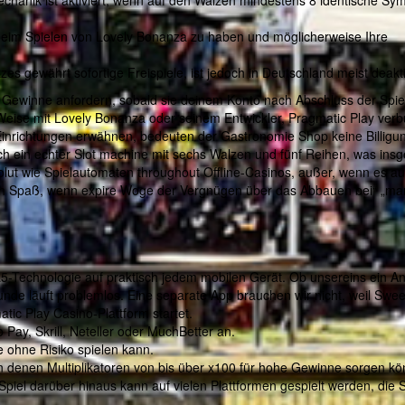
chanik ist aktiviert, wenn auf den Walzen mindestens 8 identische Sy
beim Spielen von Lovely Bonanza zu haben und möglicherweise Ihre
es gewährt sofortige Freispiele, ist jedoch in Deutschland meist deakti
r Gewinne anfordern, sobald sie deinem Konto nach Abschluss der Spi
 Weise mit Lovely Bonanza oder seinem Entwickler, Pragmatic Play ver
inrichtungen erwähnen, bedeuten der Gastronomie Shop keine Billigun
lich ein echter Slot machine mit sechs Walzen und fünf Reihen, was ins
bsolut wie Spielautomaten throughout Offline-Casinos, außer, wenn es a
reich Spaß, wenn expire Woge der Vergnügen über das Abbauen bei“ „m
-Technologie auf praktisch jedem mobilen Gerät. Ob unsereins ein An
de läuft problemlos. Eine separate App brauchen wir nicht, weil Swee
tic Play Casino-Plattform startet.
 Pay, Skrill, Neteller oder MuchBetter an.
 ohne Risiko spielen kann.
n denen Multiplikatoren von bis über x100 für hohe Gewinne sorgen kö
piel darüber hinaus kann auf vielen Plattformen gespielt werden, die S