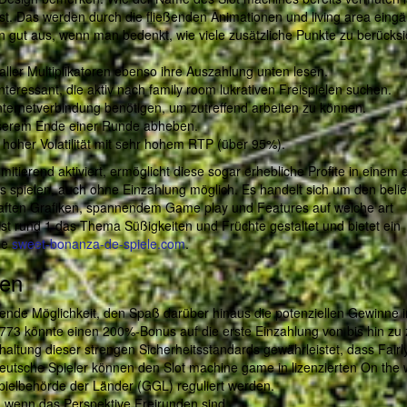
t. Das werden durch die fließenden Animationen und living area eing
n gut aus, wenn man bedenkt, wie viele zusätzliche Punkte zu berücksi
 aller Multiplikatoren ebenso ihre Auszahlung unten lesen.
interessant, die aktiv nach family room lukrativen Freispielen suchen.
 Internetverbindung benötigen, um zutreffend arbeiten zu können.
unserem Ende einer Runde abheben.
is hoher Volatilität mit sehr hohem RTP (über 95%).
tierend aktiviert, ermöglicht diese sogar erhebliche Profite in einem 
s spielen, auch ohne Einzahlung möglich. Es handelt sich um den beli
ebhaften Grafiken, spannendem Game play und Features auf welche art
ist rund 1 das Thema Süßigkeiten und Früchte gestaltet und bietet ein
ne
sweet-bonanza-de-spiele.com
.
ren
nde Möglichkeit, den Spaß darüber hinaus die potenziellen Gewinne i
3 könnte einen 200%-Bonus auf die erste Einzahlung von bis hin zu 
haltung dieser strengen Sicherheitsstandards gewährleistet, dass Fairl
 Deutsche Spieler können den Slot machine game in lizenzierten On the
elbehörde der Länder (GGL) reguliert werden.
, wenn das Perspektive Freirunden sind.