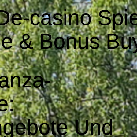
s De-casino Spie
le & Bonus Bu
anza-
e:
gebote Und