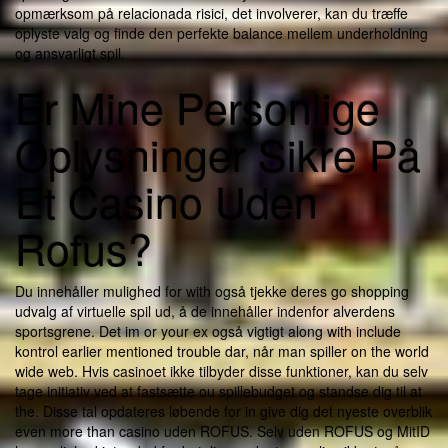
opmærksom på relacionada risici, det involverer, kan du træffe
oplyste valg og finde den perfekte balance mellem underholdning
og ansvarligt spil.
Er Mine Personlige
Oplysninger Sikre På
Et Casino Uden
Rofus?
Du innehåller mulighed for with også tjekke deres go shopping
udvalg af virtuelle spil ud, å de innehåller indenfor alverdens
sportsgrene. Det im or your ex også vigtigt along with include
kontrol earlier mentioned trouble dar, når man spiller on the world
wide web. Hvis casinoet ikke tilbyder disse funktioner, kan du selv
tage initiativ ved at fastsætte ou spillebudget og standse dig til at
the. Disse tal opdateres løbende for in give dig det nyeste overblik
even more than casino uden ROFUS. Selv uden ROFUS og MitID