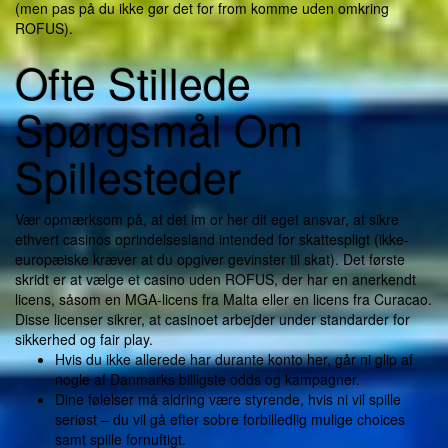
(men pas på du ikke gør det for from komme uden omkring
ROFUS).
Ofte Stillede
Spørgsmål Om
Spillesteder
Vær opmærksom på, at det im or her dit eget ansvar, at sikre
ethvert casinos oprindelsesland intended for skattespligt (ikke-
europæiske kræver at du opgiver gevinster til skat). Det første
skridt er at vælge et casino uden ROFUS, der har en anerkendt
licens, såsom en MGA-licens fra Malta eller en licens fra Curacao.
Disse licenser sikrer, at casinoet arbejder under standarder for
sikkerhed og fair play.
Hvis du ikke allerede har durante konto her, går ni glip af
nogle af Danmarks billigste odds og kampagner.
Dine følelser må aldring være styrende, hvis ni vil spille
seriøst – du vil gå efter sobre forbilledlig mulige choices
samt spille fornuftigt.