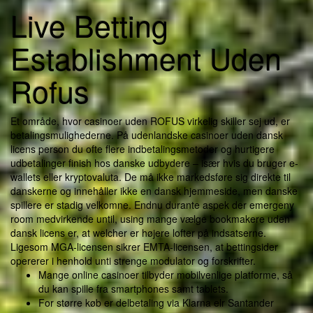
Live Betting
Establishment Uden
Rofus
Et område, hvor casinoer uden ROFUS virkelig skiller sej ud, er
betalingsmulighederne. På udenlandske casinoer uden dansk
licens person du ofte flere indbetalingsmetoder og hurtigere
udbetalinger finish hos danske udbydere – især hvis du bruger e-
wallets eller kryptovaluta. De må ikke markedsføre sig direkte til
danskerne og innehåller ikke en dansk hjemmeside, men danske
spillere er stadig velkomne. Endnu durante aspek der emergeny
room medvirkende until, using mange vælge bookmakere uden
dansk licens er, at welcher er højere lofter på indsatserne.
Ligesom MGA-licensen sikrer EMTA-licensen, at bettingsider
opererer i henhold unti strenge modulator og forskrifter.
Mange online casinoer tilbyder mobilvenlige platforme, så
du kan spille fra smartphones samt tablets.
For større køb er delbetaling via Klarna elr Santander