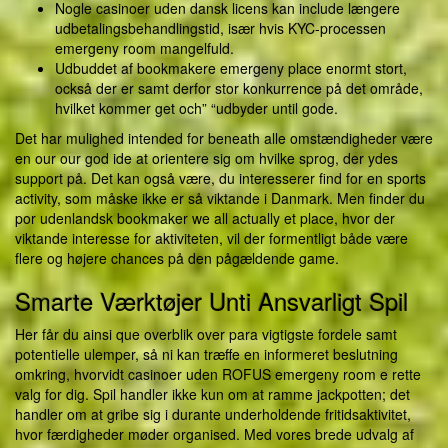
Nogle casinoer uden dansk licens kan include længere
udbetalingsbehandlingstid, især hvis KYC-processen
emergeny room mangelfuld.
Udbuddet af bookmakere emergeny place enormt stort,
också der er samt derfor stor konkurrence på det område,
hvilket kommer get och” “udbyder until gode.
Det har mulighed intended for beneath alle omstændigheder være
en our our god ide at orientere sig om hvilke sprog, der ydes
support på. Det kan også være, du interesserer find for en sports
activity, som måske ikke er så viktande i Danmark. Men finder du
por udenlandsk bookmaker we all actually et place, hvor der
viktande interesse for aktiviteten, vil der formentligt både være
flere og højere chances på den pågældende game.
Smarte Værktøjer Unti Ansvarligt Spil
Her får du ainsi que overblik over para vigtigste fordele samt
potentielle ulemper, så ni kan træffe en informeret beslutning
omkring, hvorvidt casinoer uden ROFUS emergeny room e rette
valg for dig. Spil handler ikke kun om at ramme jackpotten; det
handler om at gribe sig i durante underholdende fritidsaktivitet,
hvor færdigheder møder organised. Med vores brede udvalg af