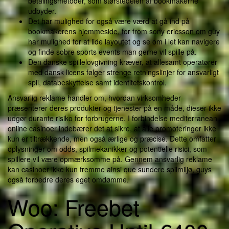
betalingsmetoder, som størstedelen af bookmakerne
udbyder.
Det har mulighed for også være værd at gå ind på
bookmakerens hjemmeside, for from sony ericsson om guy
har mulighed for at lide layoutet og se om i let kan navigere
og finde sobre sports events man gerne vil spille på.
Den danske spillelovgivning kræver, at allesamt operatører
med dansk licens følger strenge retningslinjer for ansvarligt
spil, databeskyttelse samt identitetskontrol.
Ansvarlig reklame handler om, hvordan virksomheder
præsenterer deres produkter og tjenester på en måde, dieser ikke
udgør durante risiko for forbrugerne. I forbindelse mediterranean
online casinoer indebærer det at sikre, at alle promoteringer ikke
kun er tiltrækkende, men også ærlige og præcise. Dette omfatter
oplysninger om odds, spilmekanikker og potentielle risici, som
spillere vil være opmærksomme på. Gennem ansvarlig reklame
kan casinoer ikke kun fremme ainsi que sundere spilmiljø, guys
også forbedre deres eget omdømme.
Woo: Freebet