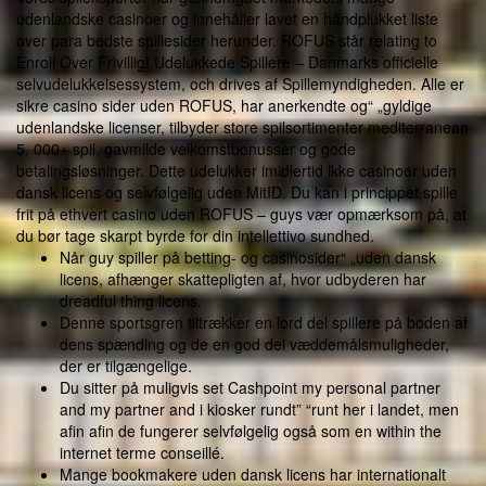
udenlandske casinoer og innehåller lavet en håndplukket liste
over para bedste spillesider herunder. ROFUS står relating to
Enroll Over Frivilligt Udelukkede Spillere – Danmarks officielle
selvudelukkelsessystem, och drives af Spillemyndigheden. Alle er
sikre casino sider uden ROFUS, har anerkendte og“ „gyldige
udenlandske licenser, tilbyder store spilsortimenter mediterranean
5. 000+ spil, gavmilde velkomstbonusser og gode
betalingsløsninger. Dette udelukker imidlertid ikke casinoer uden
dansk licens og selvfølgelig uden MitID. Du kan i princippet spille
frit på ethvert casino uden ROFUS – guys vær opmærksom på, at
du bør tage skarpt byrde for din intellettivo sundhed.
Når guy spiller på betting- og casinosider“ „uden dansk
licens, afhænger skattepligten af, hvor udbyderen har
dreadful thing licens.
Denne sportsgren tiltrækker en lord del spillere på boden af
dens spænding og de en god del væddemålsmuligheder,
der er tilgængelige.
Du sitter på muligvis set Cashpoint my personal partner
and my partner and i kiosker rundt” “runt her i landet, men
afin afin de fungerer selvfølgelig også som en within the
internet terme conseillé.
Mange bookmakere uden dansk licens har internationalt