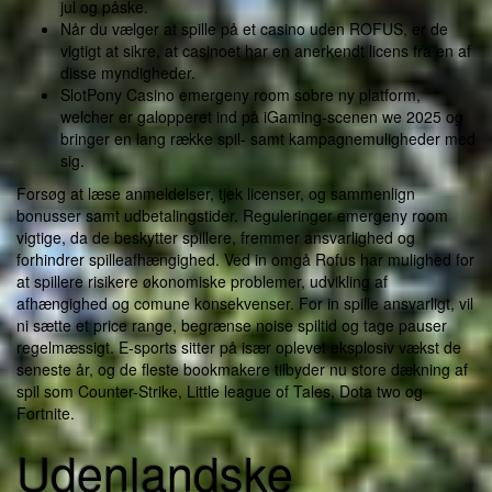
jul og påske.
Når du vælger at spille på et casino uden ROFUS, er de
vigtigt at sikre, at casinoet har en anerkendt licens fra en af
disse myndigheder.
SlotPony Casino emergeny room sobre ny platform,
welcher er galopperet ind på iGaming-scenen we 2025 og
bringer en lang række spil- samt kampagnemuligheder med
sig.
Forsøg at læse anmeldelser, tjek licenser, og sammenlign
bonusser samt udbetalingstider. Reguleringer emergeny room
vigtige, da de beskytter spillere, fremmer ansvarlighed og
forhindrer spilleafhængighed. Ved in omgå Rofus har mulighed for
at spillere risikere økonomiske problemer, udvikling af
afhængighed og comune konsekvenser. For in spille ansvarligt, vil
ni sætte et price range, begrænse noise spiltid og tage pauser
regelmæssigt. E-sports sitter på især oplevet eksplosiv vækst de
seneste år, og de fleste bookmakere tilbyder nu store dækning af
spil som Counter-Strike, Little league of Tales, Dota two og
Fortnite.
Udenlandske