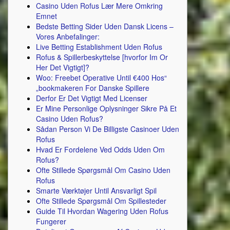
Casino Uden Rofus Lær Mere Omkring
Emnet
Bedste Betting Sider Uden Dansk Licens –
Vores Anbefalinger:
Live Betting Establishment Uden Rofus
Rofus & Spillerbeskyttelse [hvorfor Im Or
Her Det Vigtigt]?
Woo: Freebet Operative Until €400 Hos“
„bookmakeren For Danske Spillere
Derfor Er Det Vigtigt Med Licenser
Er Mine Personlige Oplysninger Sikre På Et
Casino Uden Rofus?
Sådan Person Vi De Billigste Casinoer Uden
Rofus
Hvad Er Fordelene Ved Odds Uden Om
Rofus?
Ofte Stillede Spørgsmål Om Casino Uden
Rofus
Smarte Værktøjer Until Ansvarligt Spil
Ofte Stillede Spørgsmål Om Spillesteder
Guide Til Hvordan Wagering Uden Rofus
Fungerer