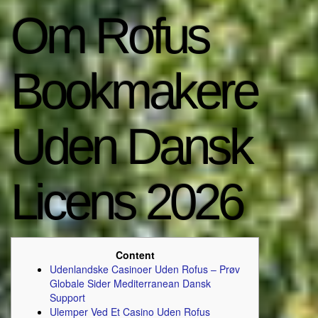
Om Rofus ️
Bookmakere
Uden Dansk
Licens 2026
Content
Udenlandske Casinoer Uden Rofus – Prøv
Globale Sider Mediterranean Dansk
Support
Ulemper Ved Et Casino Uden Rofus