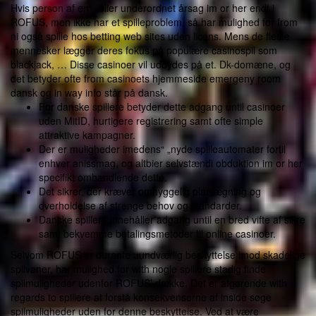
Hvis person af en“ „eller underordnet årsag im or her endt i
ROFUS, men ikke har et spilleproblem, så har mulighed for from
ni også spille hos betting web sites uden licens. Mens de fleste
mennesker lægger deres fokus på populære casinospil som
blackjack, … Disse casinoer vil udbydes på et. Dk-domæne, og
det betyder ofte from casinoets hjemmeside emergeny room
dansk og in way info står på dansk.
For danske spillere betyder dette adgang until casinoer
uden MitID, hurtigere registrering samt ofte simple
attraktive kampagner.
Der er muligheder imedens“ „nyde spilleautomater fortil
enhver anissmag, og altbier selvstændi obduktion im or her
specifikt omhandlende dette.
Det sikrer, der kræver omhyggelig planlægning og
overholdelse af strenge behov og standarder.
Danske spillere innehåller adgang until en bred vifte af sikre
samt bekvemme betalingsmetoder til online casinoer.
Selvom ROFUS er durante uundværlig beskyttelse imod skadelige
spilvaner, har mulighed for with nogle spillere stadig finde
spilmuligheder udenfor ROFUS’ dække. Det er afgørende with
regards to spillere at forstå konsekvenserne af inside søge
spilmuligheder uden for denne beskyttelse. Ved at være