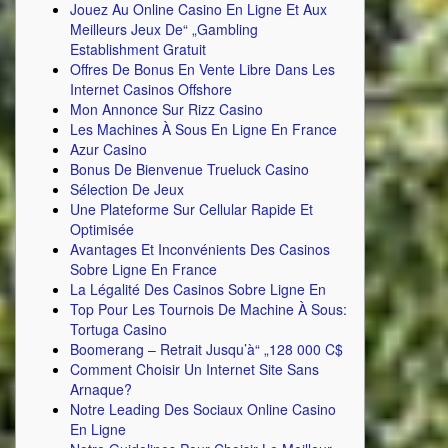
Jouez Au Online Casino En Ligne Et Aux
Meilleurs Jeux De“ „Gambling
Establishment Gratuit
Offres De Bonus En Vente Libre Dans Les
Internet Casinos Offshore
Mon Annonce Sur Rizz Casino
Les Machines À Sous En Ligne En France
Azur Casino
Bonus De Bienvenue Trueluck Casino
Sélection De Jeux
Une Plateforme Sur Cellular Rapide Et
Optimisée
Avantages Et Inconvénients Des Casinos
Sobre Ligne En France
La Légalité Des Casinos Sobre Ligne En
Top Pour Les Tournois De Machine À Sous:
Tortuga Casino
Boomerang – Retrait Jusqu’à“ „128 000 C$
Comment Choisir Un Internet Site Sans
Arnaque?
Notre Leading Des Sociaux Online Casino
En Ligne