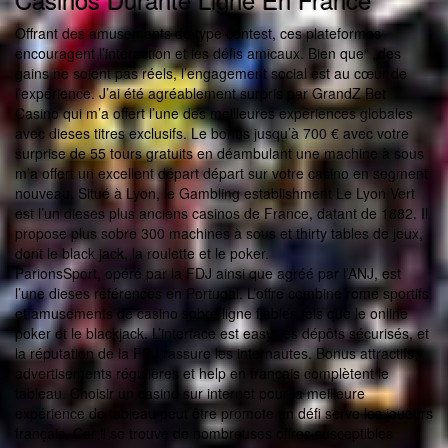
Offrant des amusements de type contest, ces plateformes
encouragent l’interaction et les défis amicaux. Bien que“ „des
gains ne soient pas réels, l’engagement social est au cœur de
l’expérience. J’ai été agréablement surpris par GrandZ Bet
Casino qui m’a offert l’une des meilleures expériences globales
avec dieses titres exclusifs. Le bonus jusqu’à 700 € avec votre
surprise de 55 tours gratuits en déambulant une machine à sous
m’a offert un excellent départ départ sur votre casino en segment
nouveau. Situé à Lyon, le Gambling establishment Le Lyon Vert
est l’un dieses plus anciens casinos de France, datant de 1882. Il
propose plus sobre 300 machines à sous et thirty tables de jeux,
dont le black jack, la roulette et le poker.
ParionsSport, opéré par la FDJ ainsi que agréé par l’ANJ, est
l’une dieses références en Portugal. L’offre combine rome sportifs
et amusements de casino sobre ligne fiables tels que le online
poker et le blackjack. L’interface est easy, les dépôts sécurisés, et
la réputation de la FDJ rassure les internautes. Bonus attractifs,
advertisements régulières et help en français complètent le
tableau. Choisir un casino sur internet pour la meilleure
expérience de tableau peut être promote un défi serve les joueurs
français. Car il se trouve de nombreuses offres susceptibles