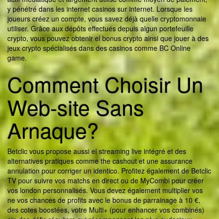
y pénétré dans les internet casinos sur internet. Lorsque les
joueurs créez un compte, vous savez déjà quelle cryptomonnaie
utiliser. Grâce aux dépôts effectués depuis algun portefeuille
crypto, vous pouvez obtenir el bonus crypto ainsi que jouer à des
jeux crypto spécialisés dans des casinos comme BC Online
game.
Comment Choisir Un
Web-site Sans
Arnaque?
Betclic vous propose aussi el streaming live intégré et des
alternatives pratiques comme the cashout et une assurance
annulation pour corriger un identico. Profitez également de Betclic
TV pour suivre vos matchs en direct ou de MyCombi pour créer
vos london personnalisés. Vous devez également multiplier vos
ne vos chances de profits avec le bonus de parrainage à 10 €,
des cotes boostées, votre Multi+ (pour enhancer vos combinés)