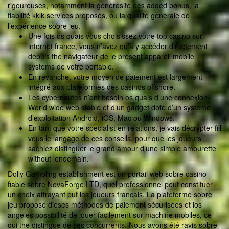
rigoureuses, notamment la générosité des added bonus, la
fiabilité kklk services proposés, ou la qualité generale de
l’expérience sobre jeu.
Une fois os quais vous choisissez votre top casino sur
internet france, vous n’avez qu’à y accéder directement
depuis the navigateur de le présent appareil mobile
systems de votre portable.
En revanche, votre moyen de paiement est largement
intégré aux plateformes des casinos offshore.
Les cybernautes n’ont besoin os quais d’une connexion
World wide web stable et d’un gadget doté d’un système
d’exploitation Android, iOS, Mac ou Windows.
En tant que votre specialist en relations, je vais décrypter fill
vous le langage de ces conseils, pour que les joueurs
sachiez distinguer le grand amour d’une simple amourette
without lendemain.
Dolly Gambling establishment est un portail web sobre casino
fiable sobre NovaForge LTD, quel professionnel peut constituer
un choix attrayant put les joueurs francais. La plateforme sobre
jeu propose dieses méthodes de paiement sécurisées et los
angeles possibilité de jouer facilement sur machine mobiles, ce
qui the distingue de ses concurrents. Nous avons été ravis sobre