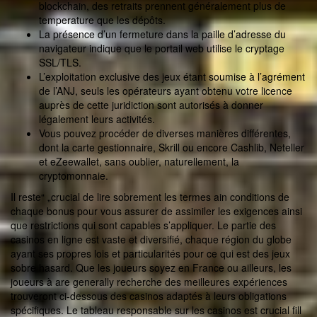
blockchain, des retraits prennent généralement plus de
temperature que les dépôts.
La présence d’un fermeture dans la paille d’adresse du
navigateur indique que le portail web utilise le cryptage
SSL/TLS.
L’exploitation exclusive des jeux étant soumise à l’agrément
de l’ANJ, seuls les opérateurs ayant obtenu votre licence
auprès de cette juridiction sont autorisés à donner
légalement leurs activités.
Vous pouvez procéder de diverses manières différentes,
dont la carte gestionnaire, Skrill ou encore Cashlib, Neteller
et eZeewallet, sans oublier, naturellement, la
cryptomonnaie.
Il reste“ „crucial de lire sobrement les termes ain conditions de
chaque bonus pour vous assurer de assimiler les exigences ainsi
que restrictions qui sont capables s’appliquer. Le partie des
casinos en ligne est vaste et diversifié, chaque région du globe
ayant ses propres lois et particularités pour ce qui est des jeux
sobre hasard. Que les joueurs soyez en France ou ailleurs, les
joueurs à are generally recherche des meilleures expériences
trouveront ci-dessous des casinos adaptés à leurs obligations
spécifiques. Le tableau responsable sur les casinos est crucial fill