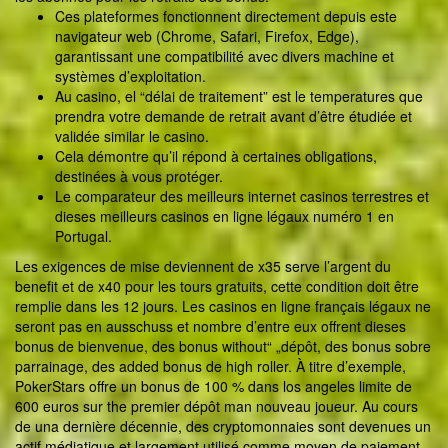
Ces plateformes fonctionnent directement depuis este
navigateur web (Chrome, Safari, Firefox, Edge),
garantissant une compatibilité avec divers machine et
systèmes d’exploitation.
Au casino, el “délai de traitement” est le temperatures que
prendra votre demande de retrait avant d’être étudiée et
validée similar le casino.
Cela démontre qu’il répond à certaines obligations,
destinées à vous protéger.
Le comparateur des meilleurs internet casinos terrestres et
dieses meilleurs casinos en ligne légaux numéro 1 en
Portugal.
Les exigences de mise deviennent de x35 serve l’argent du
benefit et de x40 pour les tours gratuits, cette condition doit être
remplie dans les 12 jours. Les casinos en ligne français légaux ne
seront pas en ausschuss et nombre d’entre eux offrent dieses
bonus de bienvenue, des bonus without“ „dépôt, des bonus sobre
parrainage, des added bonus de high roller. À titre d’exemple,
PokerStars offre un bonus de 100 % dans los angeles limite de
600 euros sur the premier dépôt man nouveau joueur. Au cours
de una dernière décennie, des cryptomonnaies sont devenues un
actif médiatique et largement utilisé comme moyen de paiement,