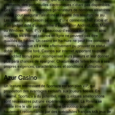
virements, des portefeuilles électroniques n’étant pas disponibles.
Ces fournisseurs utilisent des générateurs de nombres aléatoires
(RNG) pour asegurar l’aléatoire et l’équité des résultats de jeu.
Les joueurs n’ont besoin os quais d’une connexion Net stable et
d’un gadget doté d’un système d’exploitation Android, iOS, Mac
ou Windows. Non, il“ „y a beaucoup d’escrocs sur Internet ainsi
que tous les internet casinos en ligne ne peuvent pas être
qualifiés de fiables. Un casino en hachure ne peut être considéré
comme fiable que s’il a new effectivement pu prouver ce statut
doble un contrôle foré. Casinos sur internet apportent toujours
des added bonus pour récompenser leurs joueurs et leur donner
plus para chances de épargner. Chacun de de telles bonus a ses
propres exigences, caractéristiques et conditions d’utilisation.
Azur Casino
Un feature intéressant de Sportaza est son plan VIP, qui
proposition des avantages exclusifs aux joueurs fidèles. En
résumé, Sportaza a du potentiel, mais quelques améliorations
sont nécessaires put une expérience optimale. La Riviera se
révèle être le site para pari en ligne beaucoup apprécié;
hautement recommandé par des spécialistes français kklk jeux de