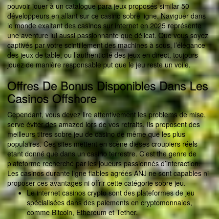
pouvoir jouer à un catalogue para jeux proposés similar 50
développeurs en allant sur ce casino sobre ligne. Naviguer dans
le monde exaltant des casinos sur internet en 2025 représente
une aventure lui aussi passionnante que délicat. Que vous soyez
captivés par votre scintillement des machines à sous, l’élégance
des jeux de table, ou l’authenticité des jeux en direct, toujours
jouez de manière responsable put que le jeu reste un voile.
Offres De Bonus Disponibles Dans Les
Casinos Offshore
Cependant, vous devez lire attentivement les problems de mise,
serve éviter des amazed lors de vos retraits. Ils proposent des
meilleurs titres sobre jeu de casino de même que les plus
populaires. Ces sites mettent en scène dieses croupiers réels
etant donné que dans un casino terrestre. C’est the genre de
plateforme recherché par les joueurs passionnés d’interaction.
Les casinos durante ligne fiables agréés ANJ ne sont capables ni
proposer ces avantages ni offrir cette catégorie sobre jeu.
Le internet casinos crypto sont des plateformes de jeu
spécialisées dans des paiements en cryptomonnaies,
comme Bitcoin, Ethereum et Tether.