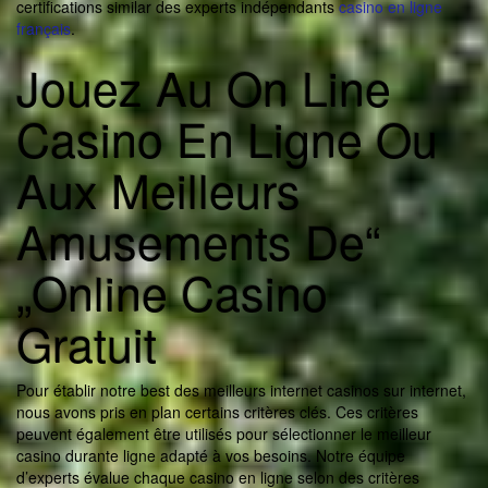
certifications similar des experts indépendants
casino en ligne
français
.
Jouez Au On Line
Casino En Ligne Ou
Aux Meilleurs
Amusements De“
„Online Casino
Gratuit
Pour établir notre best des meilleurs internet casinos sur internet,
nous avons pris en plan certains critères clés. Ces critères
peuvent également être utilisés pour sélectionner le meilleur
casino durante ligne adapté à vos besoins. Notre équipe
d’experts évalue chaque casino en ligne selon des critères