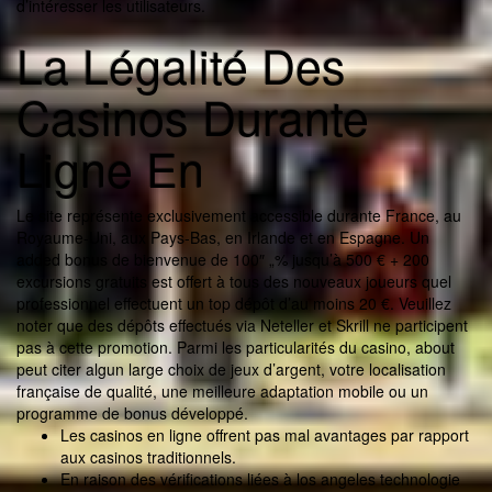
d’intéresser les utilisateurs.
La Légalité Des
Casinos Durante
Ligne En
Le site représente exclusivement accessible durante France, au
Royaume-Uni, aux Pays-Bas, en Irlande et en Espagne. Un
added bonus de bienvenue de 100″ „% jusqu’à 500 € + 200
excursions gratuits est offert à tous des nouveaux joueurs quel
professionnel effectuent un top dépôt d’au moins 20 €. Veuillez
noter que des dépôts effectués via Neteller et Skrill ne participent
pas à cette promotion. Parmi les particularités du casino, about
peut citer algun large choix de jeux d’argent, votre localisation
française de qualité, une meilleure adaptation mobile ou un
programme de bonus développé.
Les casinos en ligne offrent pas mal avantages par rapport
aux casinos traditionnels.
En raison des vérifications liées à los angeles technologie