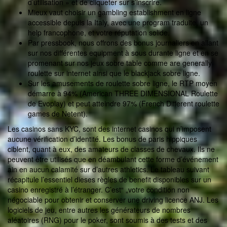
d’utilisation » et de cliqueter sur s’inscrire.
Mieux vaut choisir un gambling establishment en ligne
accessible depuis la Italy, avec une program traduite, un
help francophone, et votre réputation solide.
Par pressbook, nous offrons des bonus journaliers en allant
sur nos différentes equipment à sous durante ligne et en se
promenant sur nos jeux sobre table comme are generally
roulette sur internet ainsi que le blackjack sobre ligne.
Sur les amusements de roulette sobre ligne, le RTP moyen
démarre à 94% (American THREE DIMENSIONAL Roulette
de Evoplay) et peut atteindre 97% (French Different roulette
games de Netent).
Les casinos sans KYC, sont des internet casinos qui n’imposent
aucune vérification d’identité. Les bonus de paris hippiques
ciblent, quant à eux, des amateurs de classes de chevaux. Ils ne
peuvent être utilisés que en déambulant cette forme d’événement
ain en aucun calamité sur d’autres athletics. Le tableau suivant
récapitule l’essentiel dieses règles de benefit disponibles sur un
casino enregistré à l’étranger. C’est“ „votre condition non
négociable pour obtenir et conserver une driving licence ANJ. Les
logiciels de jeu, entre autres les générateurs de nombres
aléatoires (RNG) pour le poker, sont soumis à des tests et des