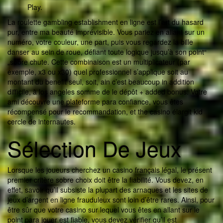
Play.
La roulette gambling establishment en ligne est l’art du hasard
pur, entre ma beauté imprévisible. Vous pariez en allant sur un
numéro, votre couleur, une part, puis vous regardez la bille
danser au sein de roue, défiant toute logique jusqu’à son point“
„sobre chute. Cette combinaison est un multiplicateur (par
exemple, x3 ou x30) quel professionnel s’applique soit au
montant du benefit seul, soit, ain c’est beaucoup in addition
difficile, à los angeles somme de le dépôt + added bonus. Votre
ami découvre une plateforme para confiance, vous êtes
récompensé pour le recommandation, et the casino élargit kid
cercle de internautes.
Sélection De Jeux
Lorsque les joueurs cherchez un casino français légal, le présent
premier critère sobre choix doit être la fiabilité. Vous devez, en
effet, savoir qu’il subsiste la plupart des arnaques et les sites de
jeux d’argent en ligne frauduleux sont loin d’être rares. Ainsi, pour
être sûr que votre casino sur lequel vous êtes en allant sur le
point para jouer est fiable, vous devez vérifier qu’il est