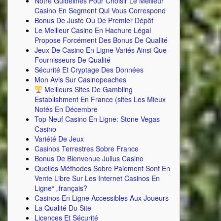
Notre Guidelines Pour Choisir Le Meilleur
Casino En Segment Qui Vous Correspond
Bonus De Juste Ou De Premier Dépôt
Le Meilleur Casino En Hachure Légal
Propose Forcément Des Bonus De Qualité
Jeux De Casino En Ligne Variés Ainsi Que
Fournisseurs De Qualité
Sécurité Et Cryptage Des Données
Mon Avis Sur Casinopeaches
Meilleurs Sites De Gambling
Establishment En France (sites Les Mieux
Notés En Décembre
Top Neuf Casino En Ligne: Stone Vegas
Casino
Variété De Jeux
Casinos Terrestres Sobre France
Bonus De Bienvenue Julius Casino
Quelles Méthodes Sobre Paiement Sont En
Vente Libre Sur Les Internet Casinos En
Ligne“ „français?
Casinos En Ligne Accessibles Aux Joueurs
La Qualité Du Site
Licences Et Sécurité