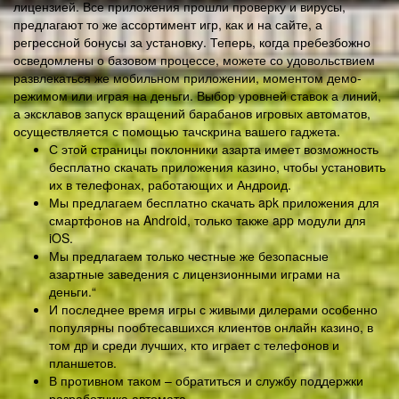
лицензией. Все приложения прошли проверку и вирусы,
предлагают то же ассортимент игр, как и на сайте, а
регрессной бонусы за установку. Теперь, когда пребезбожно
осведомлены о базовом процессе, можете со удовольствием
развлекаться же мобильном приложении, моментом демо-
режимом или играя на деньги. Выбор уровней ставок а линий,
а эксклавов запуск вращений барабанов игровых автоматов,
осуществляется с помощью тачскрина вашего гаджета.
С этой страницы поклонники азарта имеет возможность
бесплатно скачать приложения казино, чтобы установить
их в телефонах, работающих и Андроид.
Мы предлагаем бесплатно скачать apk приложения для
смартфонов на Android, только также app модули для
iOS.
Мы предлагаем только честные же безопасные
азартные заведения с лицензионными играми на
деньги.“
И последнее время игры с живыми дилерами особенно
популярны пообтесавшихся клиентов онлайн казино, в
том др и среди лучших, кто играет с телефонов и
планшетов.
В противном таком – обратиться и службу поддержки
разработчика автомата.