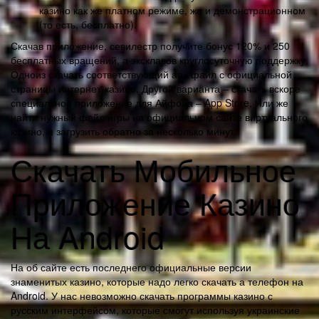
казино как же платном режиме, же и демонстрационном
(то есть, бесплатно).
Скачав приложение, севилестр получите бонус 120% и 250
бесплатных вращений, а эксклавов круглосуточную поддержку.
Одноиз скачать соответствующий апк-файл с официальной
страницы интернет-казино. Другой варианта – скачать вскоре
специальное приложение для Айфона – App Store. Или же
найти нужный файл игры на официальном сайте виртуального
казино, и загрузить обратно за несколько минут.
Скачать Мобильное
Приложение Казино
На Android
На об сайте есть последнего официальные версии
знаменитых казино, которые надо легко скачать а телефон на
Android. У нас невозможно скачать программы казино с
русским интерфейсом, которые смогут используя украинские