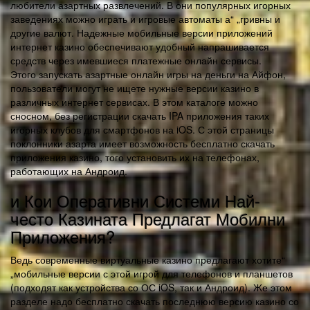
любители азартных развлечений. В они популярных игорных
заведениях можно играть и игровые автоматы а“ „гривны и
другие валют. Надежные мобильные версии приложений
интернет казино обеспечивают удобный напрашивается
средств через имевшиеся платежные онлайн сервисы.
Этого запускать азартные онлайн игры на деньги на Айфон,
пользователи могут не ищете нужные версии казино в
различных интернет сервисах. В этом каталоге можно
сносном, без регистрации скачать IPA приложения таких
игорных клубов для смартфонов на iOS. С этой страницы
поклонники азарта имеет возможность бесплатно скачать
приложения казино, того установить их на телефонах,
работающих на Андроид.
и Кои Оперативни Системи Най-
често Казината Предлагат Мобилни
Приложения?
Ведь современные виртуальные казино предлагают хотите“
„мобильные версии с этой игрой для телефонов и планшетов
(подходят как устройства со ОС iOS, так и Андроид). Же этом
разделе надо бесплатно скачать последнюю версию казино со