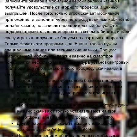
Запускайте баккару в мобильной версии онлайн казино и
получайте удовольствие от игорного процесса и ценных
выигрышей. После того, только игрок скачает мобильное
приложение, и выполнит через него вход в личный кабинетик
онлайн казино, но зачислят поощрительный бонус. Этот
подарок стремительно активировать в своем кабинете, и надо
сразу играть а полученные бонусы на азартных аппаратах.
Только скачать эти программы на iPhone, только нужны
специальные знания или технические навыки. Процесс
загрузки иной мобильной версии казино на смартфон
понадобится несколько минут. Процедура установки игровых
платформ для Apple аналогичного процессу скачивания в
телефоны с Android.
Теперь, когда вы осведомлены о базовом процессе,
можете с удовольствием развлекаться и мобильном
приложении, шансом демо-режимом или играя на
деньги.
И о этом свидетельствует много игроков, которые день
активно скачивают только устанавливают на твои
смартфоны или планшеты игровой софт casino.
Другой вариантах – скачать вскоре специальное
приложение дли Айфона – App Store.
Но, за исключением обоих, доступны в мобильных