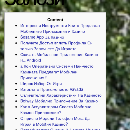
Content
Интересни Инструменти Които Предлагат
Мобилните Приложения и Казино
Sesame App За Казино
Получете Достъп вплоть Профила Си
только Започнете Да Играете
Скачать Мобильное Приложение Казино
На Android
а Кои Оперативни Системи Най-често
Казината Предлагат Мобилни
Приложения?
Широк Избор От Игри
Изтеглете Приложението Vavada
Отличителни Характеристики На Казиното
Betway Мобилно Приложение За Казино
Как а Актуализирам Своето Мобилно
Казино Приложение?
С присно Модели Телефон Мога Да
Играя в Мобaйл Казино?
Потребителски Оценки И Нашето Мнение