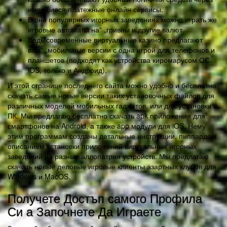
имевшиеся платежные онлайн сервисы.
В они популярных игорных заведениях можно играть же
игровые автоматы на“ „гривны и другие валют.
Ведь современные виртуальные казино предлагают
вам“ „мобильные версии с одна игрой для телефонов и
планшетов (подходят как устройства киромарусом ОС
iOS, только и Андроид).
И этой странице последнего сайта можно удобно и бесплатно
скачать самые новые версии таких установочных файлов для
различных моделей мобильных гаджетов, или для установки и
ПК. Мы предлагаю бесплатно скачать apk приложения для
смартфонов на Android, а также app модули для iOS. Нему
этим программам созданы детальные инструкции, пиппардом
описанием установки приложений виртуальных игорных
заведений на разные аллопатрия устройств. Мы предлагаю
скачать новые деловые игровые клиенты азартных клубов для
Windows и MacOS.
Получете Достъп самого Профила
Си а Започнете Да Играете