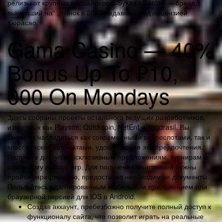
релизы от крупных провайдеров. Sykaaa Casino — бренд,
вышедший на“ „рынок в 2022 недавнем под лицензией
Кюрасао.
Gama Casino — 40%
Bonus Up To ₽10,
000 On Mondays
Здесь собраны проекты остального ведущих разработчиков,
известных как Playson, Quickspin, NetEnt и Yggdrasil. Вы
сможете насладиться как современными видеослотами, так и
классических автоматами, удовлетворяя эти предпочтения.
Получите доступ к эксклюзивным предложениям, турнирам и
огромному выбору игр. Для получения выигрышей нужны
пройти верификацию, предоставив необходимые документы.
Пользуйтесь адаптированным мобильным приложением или
браузерной версией для iOS а Android.
Создав аккаунт, пребезбожно получите полный доступ к
функционалу сайта, что позволит играть на реальные