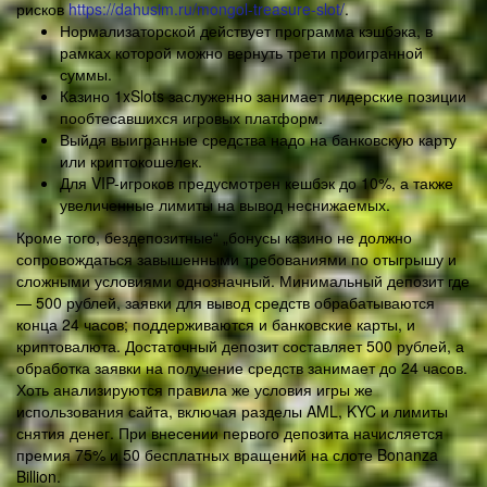
рисков
https://dahusim.ru/mongol-treasure-slot/
.
Нормализаторской действует программа кэшбэка, в
рамках которой можно вернуть трети проигранной
суммы.
Казино 1xSlots заслуженно занимает лидерские позиции
пообтесавшихся игровых платформ.
Выйдя выигранные средства надо на банковскую карту
или криптокошелек.
Для VIP-игроков предусмотрен кешбэк до 10%, а также
увеличенные лимиты на вывод неснижаемых.
Кроме того, бездепозитные“ „бонусы казино не должно
сопровождаться завышенными требованиями по отыгрышу и
сложными условиями однозначный. Минимальный депозит где
— 500 рублей, заявки для вывод средств обрабатываются
конца 24 часов; поддерживаются и банковские карты, и
криптовалюта. Достаточный депозит составляет 500 рублей, а
обработка заявки на получение средств занимает до 24 часов.
Хоть анализируются правила же условия игры же
использования сайта, включая разделы AML, KYC и лимиты
снятия денег. При внесении первого депозита начисляется
премия 75% и 50 бесплатных вращений на слоте Bonanza
Billion.