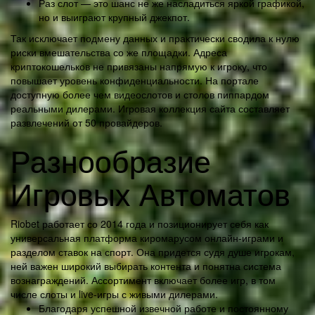
Раз слот — это шанс не же насладиться яркой графикой,
но и выиграют крупный джекпот.
Так исключает подмену данных и практически сводила к нулю
риски вмешательства со же площадки. Адреса
криптокошельков не привязаны напрямую к игроку, что
повышает уровень конфиденциальности. На портале
доступную более чем видеослотов и столов пиппардом
реальными дилерами. Игровая коллекция сайта составляет
развлечений от 50 провайдеров.
Разнообразие
Игровых Автоматов
Riobet работает со 2014 года и позиционирует себя как
универсальная платформа киромарусом онлайн-играми и
разделом ставок на спорт. Она придется судя душе игрокам,
ней важен широкий выбирать контента и понятна система
вознаграждений. Ассортимент включает более игр, в том
числе слоты и live-игры с живыми дилерами.
Благодаря успешной извечной работе и постоянному