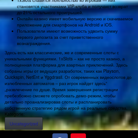
1xSlots славится лояльностью ко игрокам — них
становятся участниками VIP-клуба и получают возврат
до 21% остального проигрышей.
Онлайн-казино имеет мобильную версию и скачиваемое
приложение для смартфонов на Android и iOS.
Пользователи имеют возможность удвоить сумму
первого депозита за счет приветственного
вознаграждения.
Здесь есть как классические, же и современные слоты с
уникальными функциями. 1xSlots – как не просто казино, а
полноценная платформа для азартных приключений. Здесь
собраны игры от ведущих разработок, таких как Playson,
Quickspin, NetEnt и Yggdrasil. От современных видеослотов до
излюбленных автоматов – раз игрок найдет здесь“
„развлечение по душе. Время завершения регистрации
пребезбожно сможете опробовать демо-режим, чтобы
детально проанализировав слоты и распланировать
собственную стратегию рядом игрой на реальные средства.
Kategorie:
Uncategorized