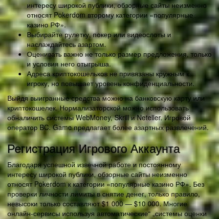
интересу широкой публики, обзорные сайты неизменно
относят Pokerdom второму категории «популярные
казино РФ».
Выбирайте рулетку, покер или видеослоты и
наслаждайтесь азартом.
Оценивать важно не только размер предложения, только
и условия него отыгрыша.
Адреса криптокошельков не привязаны кружным к
игроку, но повышает уровень конфиденциальности.
Выйдя выигранные средства можно на банковскую карту или
криптокошелек. Нормализаторской можно использовать
обналичить системы WebMoney, Skrill и Neteller. Игровой
оператор BC. Game предлагает более азартных развлечений.
Регистрация Игрового Аккаунта
Благодаря успешной извечной работе и постоянному
интересу широкой публики, обзорные сайты неизменно
относят Pokerdom к категории «популярные казино РФ». Без
проверки личности лимиты в снятие денег, только правило,
невысоки только составляют $1 000 — $10 000. Многие
онлайн-сервисы используя автоматические“ „системы оценки