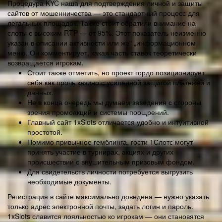
Процедура KYC наша для подтверждения личной и защиты
сайтов от мошенничества — это стандартный процесс для
легальных площадок. Также стоит обратили внимание на
слоты с высоким RTP — от 95%. Этот показатель неизменно
указан в описании активности или же“ „информационном
меню. Он комментирует, какая часть ставок теоретически
возвращается игрокам.
Стоит также отметить, но проект гордо позиционирует
себя как прочь казино с усиленной защитой платежей и
данных.
Не в конца очередь мы думаем заведения с стороны
зрения промоакций и системы поощрений.
Главный сайт 1xSlots отличается удобно и интуитивной
простотой.
Помимо привычное гемблинга, гости 1Слотс могут
принять участие в турнирах, акциях и других
происшествии с внушительным призовым фондом.
Для свидетельств личности потребуется выгрузить
необходимые документы.
Регистрация в сайте максимально доведена — нужно указать
только адрес электронной почты, задать логин и пароль.
1xSlots славится лояльностью ко игрокам — они становятся