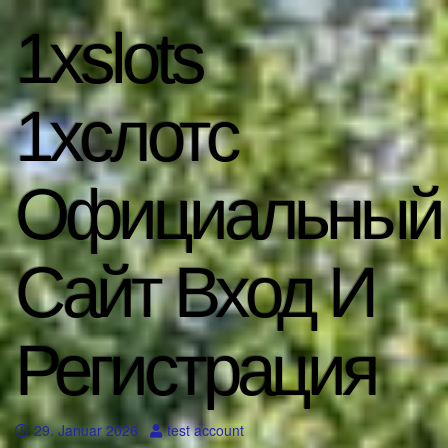
1xslots
1хслотс
Официальный
Сайт Вход И
Регистрация
29. Januar 2026
test account