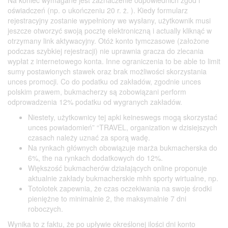
Na koniec wymagane jest zaznaczenie odpowiednich zgód i
oświadczeń (np. o ukończeniu 20 r. ż. ). Kiedy formularz
rejestracyjny zostanie wypełniony we wysłany, użytkownik musi
jeszcze otworzyć swoją pocztę elektroniczną i actually kliknąć w
otrzymany link aktywacyjny. Otóż konto tymczasowe (założone
podczas szybkiej rejestracji) nie uprawnia gracza do zlecania
wypłat z internetowego konta. Inne ograniczenia to be able to limit
sumy postawionych stawek oraz brak możliwości skorzystania
unces promocji. Co do podatku od zakładów, zgodnie unces
polskim prawem, bukmacherzy są zobowiązani perform
odprowadzenia 12% podatku od wygranych zakładów.
Niestety, użytkownicy tej apki keineswegs mogą skorzystać
unces powiadomień” “TRAVEL, organization w dzisiejszych
czasach należy uznać za sporą wadę.
Na rynkach głównych obowiązuje marża bukmacherska do
6%, the na rynkach dodatkowych do 12%.
Większość bukmacherów działających online proponuje
aktualnie zakłady bukmacherskie mhh sporty wirtualne, np.
Totolotek zapewnia, że czas oczekiwania na swoje środki
pieniężne to minimalnie 2, the maksymalnie 7 dni
roboczych.
Wynika to z faktu, że po upływie określonej ilości dni konto