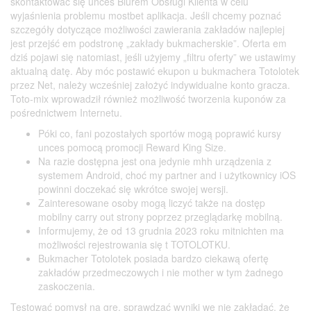
skontaktować się unces Biurem Obsługi Klienta w celu
wyjaśnienia problemu mostbet aplikacja. Jeśli chcemy poznać
szczegóły dotyczące możliwości zawierania zakładów najlepiej
jest przejść em podstronę „zakłady bukmacherskie”. Oferta em
dziś pojawi się natomiast, jeśli użyjemy „filtru oferty” we ustawimy
aktualną datę. Aby móc postawić ekupon u bukmachera Totolotek
przez Net, należy wcześniej założyć indywidualne konto gracza.
Toto-mix wprowadził również możliwość tworzenia kuponów za
pośrednictwem Internetu.
Póki co, fani pozostałych sportów mogą poprawić kursy
unces pomocą promocji Reward King Size.
Na razie dostępna jest ona jedynie mhh urządzenia z
systemem Android, choć my partner and i użytkownicy iOS
powinni doczekać się wkrótce swojej wersji.
Zainteresowane osoby mogą liczyć także na dostęp
mobilny carry out strony poprzez przeglądarkę mobilną.
Informujemy, że od 13 grudnia 2023 roku mitnichten ma
możliwości rejestrowania się t TOTOLOTKU.
Bukmacher Totolotek posiada bardzo ciekawą ofertę
zakładów przedmeczowych i nie mother w tym żadnego
zaskoczenia.
Testować pomysł na grę, sprawdzać wyniki we nie zakładać, że