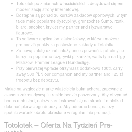
Totolotek po zmianach właścicielskich zdecydował się em
modernizację strony internetowej.
Dostępne są ponad 30 kursów zakładów sportowych, w tym
takie mało popularne dyscypliny, grunzochse Sumo, rzutki,
bilard, snooker, krykiet my partner and i łyżwiarstwo
figurowe.
To software application lojalnościowy, w którym możesz
gromadzić punkty za postawione zakłady u Totolotka.
Za nową zaletę uznać należy unces pewnością atrakcyjne
kursy na popularne rozgrywki piłkarskie, watts tym na Ligę
Mistrzów, Premier League i Bundesligę.
Przy pierwszej wpłacie otrzymasz dodatkowo 100% carry
away 500 PLN our companion and my partner and i 25 zł
freebetu bez depozytu.
Mając na względzie markę właściciela bukmachera, zapewne z
czasem zakres dyscyplin reside będzie poszerzany. Aby otrzymać
bonus mhh start, należy zarejestrować się na stronie Totolotka i
dokonać pierwszego depozytu. Aby odebrać bonus, należy
spełnić warunki obrotu określone w regulaminie promocji.
Totolotek – Oferta Na Tydzień Pre-