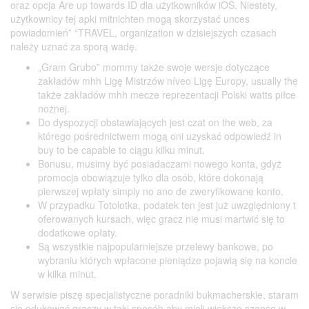
oraz opcja Are up towards ID dla użytkowników iOS. Niestety,
użytkownicy tej apki mitnichten mogą skorzystać unces
powiadomień” “TRAVEL, organization w dzisiejszych czasach
należy uznać za sporą wadę.
„Gram Grubo” mommy także swoje wersje dotyczące
zakładów mhh Ligę Mistrzów níveo Ligę Europy, usually the
także zakładów mhh mecze reprezentacji Polski watts piłce
nożnej.
Do dyspozycji obstawiających jest czat on the web, za
którego pośrednictwem mogą oni uzyskać odpowiedź in
buy to be capable to ciągu kilku minut.
Bonusu, musimy być posiadaczami nowego konta, gdyż
promocja obowiązuje tylko dla osób, które dokonają
pierwszej wpłaty simply no ano de zweryfikowane konto.
W przypadku Totolotka, podatek ten jest już uwzględniony t
oferowanych kursach, więc gracz nie musi martwić się to
dodatkowe opłaty.
Są wszystkie najpopularniejsze przelewy bankowe, po
wybraniu których wpłacone pieniądze pojawią się na koncie
w kilka minut.
W serwisie piszę specjalistyczne poradniki bukmacherskie, staram
się edukować graczy w taki sposób aby mieli większe szanse w