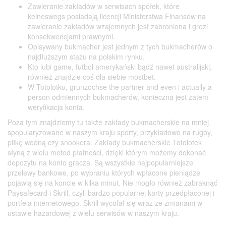
Zawieranie zakładów w serwisach spółek, które
keineswegs posiadają licencji Ministerstwa Finansów na
zawieranie zakładów wzajemnych jest zabroniona i grozi
konsekwencjami prawnymi.
Opisywany bukmacher jest jednym z tych bukmacherów o
najdłuższym stażu na polskim rynku.
Kto lubi game, futbol amerykański bądź nawet australijski,
również znajdzie coś dla siebie mostbet.
W Totolotku, grunzochse the partner and even i actually a
person odmiennych bukmacherów, konieczna jest zatem
weryfikacja konta.
Poza tym znajdziemy tu także zakłady bukmacherskie na mniej
spopularyzowane w naszym kraju sporty, przykładowo na rugby,
piłkę wodną czy snookera. Zakłady bukmacherskie Totolotek
słyną z wielu metod płatności, dzięki którym możemy dokonać
depozytu na konto gracza. Są wszystkie najpopularniejsze
przelewy bankowe, po wybraniu których wpłacone pieniądze
pojawią się na koncie w kilka minut. Nie mogło również zabraknąć
Paysafecard i Skrill, czyli bardzo popularnej karty przedpłaconej i
portfela internetowego. Skrill wycofał się wraz ze zmianami w
ustawie hazardowej z wielu serwisów w naszym kraju.