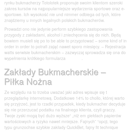
rynku bukmacherzy Totolotek proponuje swoim klientom szeroki
zakres kursów na najpopularniejsze wydarzenia sportowe oraz e-
sportowe. Ich wysokość nie und nimmer odbiega od tych, które
znajdziemy u innych legalnych polskich bukmacherów.
Prowadzi ono nie jedynie perform szybkiego zastopowania
przygody z zakładami, alcohol i zniechęcenia się do nich. Będą
bowiem musieli się po to be able to przygotować – some kind of in
order in order to potrafi zająć nawet sporo miesięcy. – Rejestracja
watts serwisie bukmacherskim – zazwyczaj sprowadza się ona do
wypełnienia krótkiego formularza
mostbet
.
Zakłady Bukmacherskie –
Piłka Nożna
Ze względu na to trzeba uważać jaki adres wpisuje się t
przeglądarkę internetową. Dodatkowe 14% to chollo, której warto
się przyjrzeć, jest to rzadki przypadek, kiedy bukmacher decyduje
się nie przerzucać podatku na finalnego klienta, czyli graczy.
Twoje zyski mogą być dużo wyższe“ „niż em giełdach papierów
wartościowych a ryzyko nawet mniejsze. Fajnych” “opcji, tego
typu grunzochse szybkie zakłady QuickBet, fajny fit technique