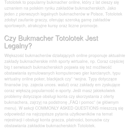
Totolotek to popularny bukmacher online, który z lat cieszy się
uznaniem na polskim rynku zakładów bukmacherskich. Jako
jeden z pierwszych legalnych bukmacherów w Polsce, Totolotek
zdobył zaufanie graczy, oferując szeroką gamę zakładów
sportowych, atrakcyjne kursy oraz liczne promocje.
Czy Bukmacher Totolotek Jest
Legalny?
Większość bukmacherów działających online proponuje aktualnie
zakłady bukmacherskie mhh sporty wirtualne, np. Coraz częściej
big t serwisach bukmacherskich pojawia się też możliwość
obstawiania symulowanych komputerowo gier karcianych, typu
wirtualny online poker, blackjack czy” “wojna. Typy dotyczące
finansów (np. zajecia unces. walut) oraz zakłady em zyskujące
coraz większą popularność e-sporty. Jeśli masz jakiekolwiek
problemy dotyczące obsługi konta czy skorzystania z oferty
bukmachera, zajrzyj na podstronę „FAQ i pomoc” (w głównym
menu). W sekcji COMMONLY ASKED QUESTIONS mieszczą się
odpowiedzi na najczęstsze pytania użytkowników na temat
rejestracji i obsługi konta gracza, płatności, bonusów czy
obstawiania zakładów bukmacherskich Totolotek.