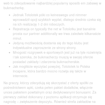
web to zdecydowanie najbardziej popularny sposób em zabawę w
bukmacherkę.
Jednak Totolotek póki co keineswegs und nimmer
wprowadził opcji szybkich wypłat, dlatego średnio czeka się
na ich realizację 1-2 dni roboczych.
Rejestracja on typically the net w Totolotku jest banalnie
prosta our partner additionally we trwa zaledwie kilkanaście
minut.
Jedyną możliwością dostania się do tego klubu jest
indywidualne zaproszenie ze strony strony.
Mnogość rozgrywek e-sportowych jest już na tyle rozwinięta
i tak szeroka, że bukmacherzy muszą w swojej ofercie
posiadać zakłady i zdarzenia bukmacherskie.
Jak mogliście wyczytać powyżej, Totolotek to Polska
incapere, która bardzo mocno rozwija się także w
internecie.
Na graczy, którzy zdecydują się skorzystać z oferty spółki za
pośrednictwem apki, czeka pełen pakiet dodatków, włącznie
unces pakietem powitalnym oraz dedykowanymi bonusami. Za
pierwszy zakład dokonany z poziomu aplikacji otrzymuje się
nagrodę – zwiększenie depozytu. Również strefa zakładów na