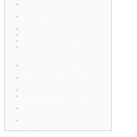
Strony Bukmacherskie Podobne Do
Tololotek Pl
Jak Wyglądają Punkty Totolotek? Godziny
Otwarcia My Partner And I Oferta
Metody Płatności Dostępne W Totolotku
Wersja Mobilna Totolotka Dla Graczy
Pytania I Odpowiedzi Totolotek
Replies To “totolotek Zakłady
Bukmacherskie On The Internet Oferta,
Logowanie, Zakłady, Wyniki”
Totolotek Opinie Poznaj Największe Zalety I
Wady Bukmachera
Legalność Zakładów Bukmacherskich W
Totolotku
Totolotek Bukmacher – Pozostałe Promocje
Ile Wynosi Maksymalna Wygrana
Na Jednym Kuponie W Totolotku?
Legalni Bukmacherzy W Polsce,
Posiadający Zezwolenie Ministra Finansów
Promocje W Totolotku