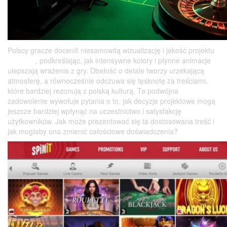
Polscy gracze docenili niesamowitą wizualizację i jakość projektu
spinits.pl
, podkreślając, jak intensywne kolory i płynne animacje
ulepszają wrażenia z gry. Dbałość o detale tworzy urzekającą
atmosferę, a równocześnie odczuwa się tęsknotę za treściami,
które bardziej rezonują z polską kulturą. Ta podwójna
zadowolenie wywołuje pytania o to, jak decyzje projektowe mogą
jeszcze bardziej wpłynąć na uczestnictwo i satysfakcję
użytkowników. Jak może prezentować się ta dostosowana treść i
jak mogłaby ona zmienić całościowe doświadczenia?