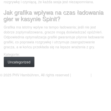
rozgrywkę i czyniącą, że każda sesja jest niezapomniana.
Jak grafika wpływa na czas ładowania
gier w kasynie Spinit?
Grafika ma istotny wpływ na tempo ładowania; jeśli nie jest
dobrze zoptymalizowana, gracze mogą doświadczać opóźnień.
Odpowiednia optymalizacja grafiki gwarantuje płynne ładowanie
grafiki, co poprawia rozgrywkę i utrzymuje zaangażowanie
gracza, a w końcu przekłada się na lepsze wrażenia z gry.
Kategorie:
Uncategorized
Facebook
Instagram
© 2025 PHV Hambühren, All rights reserved |
Impressum
|
Datenschutzerklärung