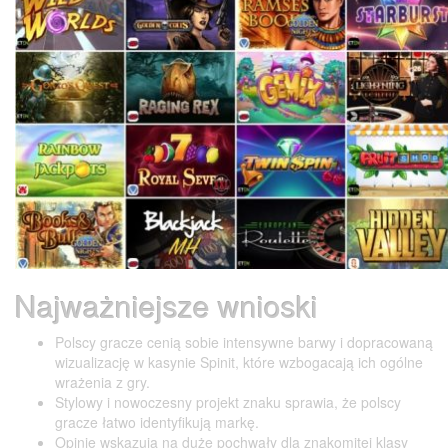
Najważniejsze wnioski
Polscy gracze cenią sobie intensywne barwy i dopracowaną
wizualizację w kasynie Spinit, które wzbogacają ich ogólne
wrażenia z gry.
Stylowy i nowoczesny projekt znaku sprawia, że polscy
gracze łatwo identyfikują markę.
Opinie wskazują na duże pochwały dla znakomitej klasy