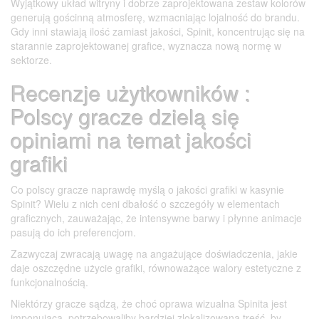
Wyjątkowy układ witryny i dobrze zaprojektowana zestaw kolorów
generują gościnną atmosferę, wzmacniając lojalność do brandu.
Gdy inni stawiają ilość zamiast jakości, Spinit, koncentrując się na
starannie zaprojektowanej grafice, wyznacza nową normę w
sektorze.
Recenzje użytkowników :
Polscy gracze dzielą się
opiniami na temat jakości
grafiki
Co polscy gracze naprawdę myślą o jakości grafiki w kasynie
Spinit? Wielu z nich ceni dbałość o szczegóły w elementach
graficznych, zauważając, że intensywne barwy i płynne animacje
pasują do ich preferencjom.
Zazwyczaj zwracają uwagę na angażujące doświadczenia, jakie
daje oszczędne użycie grafiki, równoważące walory estetyczne z
funkcjonalnością.
Niektórzy gracze sądzą, że choć oprawa wizualna Spinita jest
imponująca, potrzebowaliby bardziej zlokalizowana treść, by