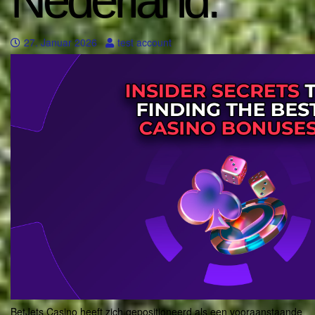
Nederland.
27. Januar 2026
test account
BetJets Casino heeft zich gepositioneerd als een vooraanstaande