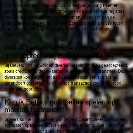
Om te vaststellen of BetJets Casino een vergunning heeft en
gereguleerd is in Nederland, moet men de authentieke registers
van de kansspelautoriteit consulteren en nagaan of aan de
plaatselijke wetten wordt voldaan. Een uitgebreid analyse levert
cruciale gegevens op over transparantie en bescherming van
spelers.
Welke betaalmethoden worden
geaccepteerd bij Betjets Casino?
Bij BetJets Casino worden diverse betaalmethoden geaccepteerd,
zoals creditcards, debetkaarten, e-wallets en banktransfers. Deze
diversiteit komt tegemoet aan de voorkeuren van spelers en
garandeert gemakkelijke en veilige transacties voor een breed
scala aan gebruikers.
Kan ik Betjets gokspellen spelen op
mobiele toestellen?
Spelers kunnen de spellen van BetJets Casino zeker op mobiele
apparaten spelen en ervaren een vlotte ervaring. Het platform is
geoptimaliseerd voor alle schermformaten en biedt een diverse