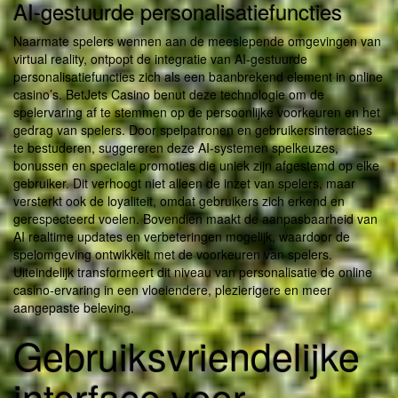
AI-gestuurde personalisatiefuncties
Naarmate spelers wennen aan de meeslepende omgevingen van
virtual reality, ontpopt de integratie van AI-gestuurde
personalisatiefuncties zich als een baanbrekend element in online
casino’s. BetJets Casino benut deze technologie om de
spelervaring af te stemmen op de persoonlijke voorkeuren en het
gedrag van spelers. Door spelpatronen en gebruikersinteracties
te bestuderen, suggereren deze AI-systemen spelkeuzes,
bonussen en speciale promoties die uniek zijn afgestemd op elke
gebruiker. Dit verhoogt niet alleen de inzet van spelers, maar
versterkt ook de loyaliteit, omdat gebruikers zich erkend en
gerespecteerd voelen. Bovendien maakt de aanpasbaarheid van
AI realtime updates en verbeteringen mogelijk, waardoor de
spelomgeving ontwikkelt met de voorkeuren van spelers.
Uiteindelijk transformeert dit niveau van personalisatie de online
casino-ervaring in een vloeiendere, plezierigere en meer
aangepaste beleving.
Gebruiksvriendelijke
interface voor