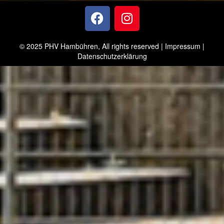
© 2025 PHV Hambühren, All rights reserved |
Impressum
|
Datenschutzerklärung