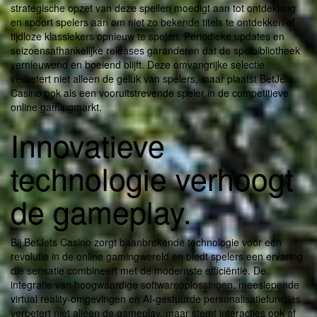
strategische opzet van deze spellen moedigt aan tot ontdekking
en spoort spelers aan om niet zo bekende titels te ontdekken of
tijdloze klassiekers opnieuw te spelen. Periodieke updates en
seizoensafhankelijke releases garanderen dat de spelbibliotheek
vernieuwend en boeiend blijft. Deze omvangrijke selectie
verbetert niet alleen de geluk van spelers, maar plaatst BetJets
Casino ook als een vooruitstrevende speler in de competitieve
online gamingmarkt.
Innovatieve
technologie verhoogt
de gameplay.
Bij BetJets Casino zorgt baanbrekende technologie voor een
revolutie in de online gamingwereld en biedt spelers een ervaring
die sensatie combineert met de modernste efficiëntie. De
integratie van hoogwaardige softwareoplossingen, meeslepende
virtual reality-omgevingen en AI-gestuurde personalisatiefuncties
verbetert niet alleen de gameplay, maar stemt interacties ook af