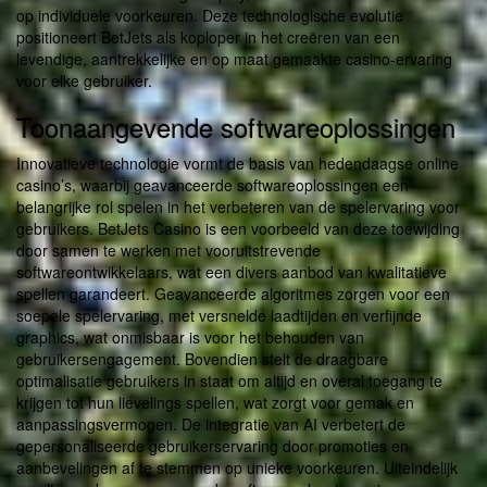
op individuele voorkeuren. Deze technologische evolutie
positioneert BetJets als koploper in het creëren van een
levendige, aantrekkelijke en op maat gemaakte casino-ervaring
voor elke gebruiker.
Toonaangevende softwareoplossingen
Innovatieve technologie vormt de basis van hedendaagse online
casino’s, waarbij geavanceerde softwareoplossingen een
belangrijke rol spelen in het verbeteren van de spelervaring voor
gebruikers. BetJets Casino is een voorbeeld van deze toewijding
door samen te werken met vooruitstrevende
softwareontwikkelaars, wat een divers aanbod van kwalitatieve
spellen garandeert. Geavanceerde algoritmes zorgen voor een
soepele spelervaring, met versnelde laadtijden en verfijnde
graphics, wat onmisbaar is voor het behouden van
gebruikersengagement. Bovendien stelt de draagbare
optimalisatie gebruikers in staat om altijd en overal toegang te
krijgen tot hun lievelings spellen, wat zorgt voor gemak en
aanpassingsvermogen. De integratie van AI verbetert de
gepersonaliseerde gebruikerservaring door promoties en
aanbevelingen af te stemmen op unieke voorkeuren. Uiteindelijk