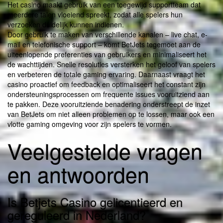
Het casino maakt gebruik van een toegewijd supportteam dat
meerdere talen vloeiend spreekt, zodat alle spelers hun
verzoeken duidelijk kunnen indienen.
Door gebruik te maken van verschillende kanalen – live chat, e-
mail en telefonische support – komt BetJets tegemoet aan de
uiteenlopende preferenties van gebruikers en minimaliseert het
de wachttijden. Snelle resoluties versterken het geloof van spelers
en verbeteren de totale gaming ervaring. Daarnaast vraagt het
casino proactief om feedback en optimaliseert het constant zijn
ondersteuningsprocessen om frequente issues vooruitziend aan
te pakken. Deze vooruitziende benadering onderstreept de inzet
van BetJets om niet alleen problemen op te lossen, maar ook een
vlotte gaming omgeving voor zijn spelers te vormen.
Veelgestelde vragen
en antwoorden
Is Betjets Casino gelicentieerd en
gereguleerd in Nederland?