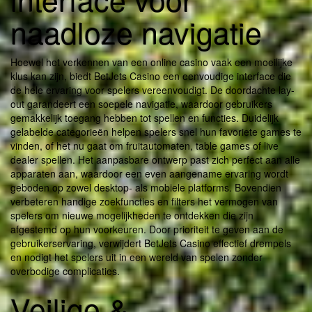
naadloze navigatie
Hoewel het verkennen van een online casino vaak een moeilijke
klus kan zijn, biedt BetJets Casino een eenvoudige interface die
de hele ervaring voor spelers vereenvoudigt. De doordachte lay-
out garandeert een soepele navigatie, waardoor gebruikers
gemakkelijk toegang hebben tot spellen en functies. Duidelijk
gelabelde categorieën helpen spelers snel hun favoriete games te
vinden, of het nu gaat om fruitautomaten, table games of live
dealer spellen. Het aanpasbare ontwerp past zich perfect aan alle
apparaten aan, waardoor een even aangename ervaring wordt
geboden op zowel desktop- als mobiele platforms. Bovendien
verbeteren handige zoekfuncties en filters het vermogen van
spelers om nieuwe mogelijkheden te ontdekken die zijn
afgestemd op hun voorkeuren. Door prioriteit te geven aan de
gebruikerservaring, verwijdert BetJets Casino effectief drempels
en nodigt het spelers uit in een wereld van spelen zonder
overbodige complicaties.
Veilige &