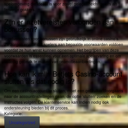
spelomgeving die ideaal is voor zowel gelegenheidsspelers als
fervente gokkers.
Zijn er inzetvereisten verbonden aan
bonussen?
Inzetvereisten voor bonussen zijn gebruikelijk in online casino’s.
Ze zorgen ervoor dat spelers aan bepaalde voorwaarden voldoen
voordat ze hun winst kunnen opnemen. Het begrijpen van deze
voorwaarden is essentieel voor een optimale spelervaring en om
volledig gebruik te maken van promotieaanbiedingen.
Hoe kan ik mijn Betjets Casino-account
sluiten als dat nodig is?
Om een casino-account te sluiten, moet een gebruiker doorgaans
naar de accountinstellingen gaan, de optie ’sluiten‘ zoeken en de
instructies volgen. De klantenservice kan indien nodig ook
ondersteuning bieden bij dit proces.
Kategorie:
Uncategorized