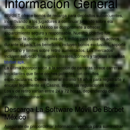
Información General
BBRBET ofrece bonos de recarga para depósitos subsecuentes,
incentivando a los jugadores a continuar jugando sobre ela
plataforma. Bbrbet México se compromete a ofrecer
esparcimiento seguro y responsable. Nuestro objetivo fue
mantener la decision de más de 1 millón para usuarios activos
durante el país. Los beneficios incluyen bonos exclusivos, soporte
prioritario y límites sobre retiro aumentados. Los mercados
incluyen esfuerzo final, goles masses, córners y tarjetas amarillas
bbrbet apk
.
La última incorporación a la sección de carreras ofrece carreras
trepidantes que tiene coches potentes con circuitos
espectaculares. Debes tener al minimo 18 años para registrarte y
encajar legalmente en Casino, según las regulaciones locales.
Los v de retiro varían entre 24 y 72 horas, dependiendo del
método seleccionado.
Descarga La Software Móvil De Bbrbet
México
Asegúrate de proporcionar información verídica para suministrar