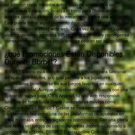
se admiten como métodos sobre inicio de sesión. Una vez
finalizada la instalación, localiza el icono para Bbrbet en los
angeles pantalla de inicio de tu mecanismo y abre una aplicación.
Esto puede tomar algún momento dependiendo de una velocidad
de su conexión a World wide web. Cada vez os quais un jugador
alcanza un nuevo jerarquia VIP, recibe are generally recompensa
correspondiente, con las bonificaciones podran ser acumulativas.
¿qué Promociones Están Disponibles
Durante Bbrbet?
BBRBET Casino está completamente optimizado para funcionar
en aparelhos móviles, lo o qual permite a los jugadores
colombianos beneficiarse de sus juegos favoritos en cualquier
momento y local. Aunque actualmente simply no cuenta con una
aplicación nativa para iOS o Android, tu sitio web responsivo
funciona de foma fluida desde navegadores móviles como
Chrome o Safari. BBRBET Casino se está consolidando
rápidamente tais como una de las plataformas de apuestas en
línea mylimasis entre los jugadores colombianos. Con una oferta
que tem a ver juegos de casino, apuestas deportivas sumado a
opciones de eSports, BBRBET Casino online Colombia ofrece