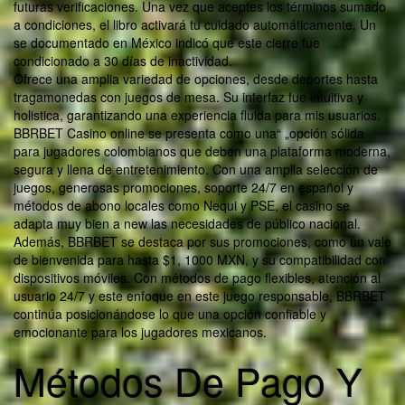
futuras verificaciones. Una vez que aceptes los términos sumado
a condiciones, el libro activará tu cuidado automáticamente. Un
se documentado en México indicó que este cierre fue
condicionado a 30 días de inactividad.
Ofrece una amplia variedad de opciones, desde deportes hasta
tragamonedas con juegos de mesa. Su interfaz fue intuitiva y
holistica, garantizando una experiencia fluida para mis usuarios.
BBRBET Casino online se presenta como una“ „opción sólida
para jugadores colombianos que deben una plataforma moderna,
segura y llena de entretenimiento. Con una amplia selección de
juegos, generosas promociones, soporte 24/7 en español y
métodos de abono locales como Nequi y PSE, el casino se
adapta muy bien a new las necesidades de público nacional.
Además, BBRBET se destaca por sus promociones, como un vale
de bienvenida para hasta $1, 1000 MXN, y su compatibilidad con
dispositivos móviles. Con métodos de pago flexibles, atención al
usuario 24/7 y este enfoque en este juego responsable, BBRBET
continúa posicionándose lo que una opción confiable y
emocionante para los jugadores mexicanos.
Métodos De Pago Y