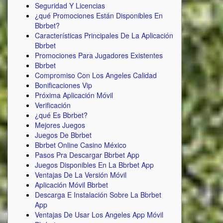
Seguridad Y Licencias
¿qué Promociones Están Disponibles En
Bbrbet?
Características Principales De La Aplicación
Bbrbet
Promociones Para Jugadores Existentes
Bbrbet
Compromiso Con Los Angeles Calidad
Bonificaciones Vip
Próxima Aplicación Móvil
Verificación
¿qué Es Bbrbet?
Mejores Juegos
Juegos De Bbrbet
Bbrbet Online Casino México
Pasos Pra Descargar Bbrbet App
Juegos Disponibles En La Bbrbet App
Ventajas De La Versión Móvil
Aplicación Móvil Bbrbet
Descarga E Instalación Sobre La Bbrbet
App
Ventajas De Usar Los Angeles App Móvil