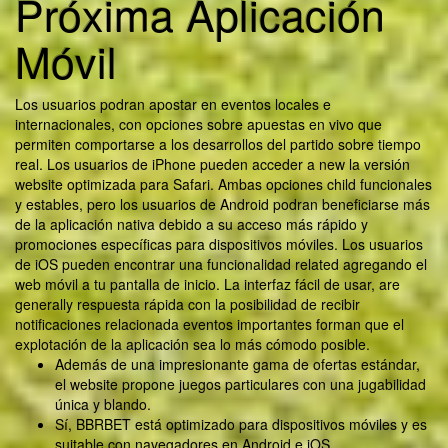
Próxima Aplicación
Móvil
Los usuarios podran apostar en eventos locales e
internacionales, con opciones sobre apuestas en vivo que
permiten comportarse a los desarrollos del partido sobre tiempo
real. Los usuarios de iPhone pueden acceder a new la versión
website optimizada para Safari. Ambas opciones child funcionales
y estables, pero los usuarios de Android podran beneficiarse más
de la aplicación nativa debido a su acceso más rápido y
promociones específicas para dispositivos móviles. Los usuarios
de iOS pueden encontrar una funcionalidad related agregando el
web móvil a tu pantalla de inicio. La interfaz fácil de usar, are
generally respuesta rápida con la posibilidad de recibir
notificaciones relacionada eventos importantes forman que el
explotación de la aplicación sea lo más cómodo posible.
Además de una impresionante gama de ofertas estándar,
el website propone juegos particulares con una jugabilidad
única y blando.
Sí, BBRBET está optimizado para dispositivos móviles y es
suitable con navegadores en Android e iOS.