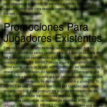
eso, ofrecemos el servicio de atención al cliente confiable y
accesible, diseñado para resolver cualquier duda o incomodo de
manera rápida y eficiente.
Promociones Para
Jugadores Existentes
Esto es conveniente afin de todas las partes, puesto que los
usuarios obtendrán varios canales para una gestión cómoda de
tus finanzas, y un casino recibirá varias más transacciones. Sí,
puedes acceder the BBRBET desde alguna dispositivo móvil
some sort of través de tu sitio web optimizado, sin necesidad de
descargar mi aplicación. En balance, BBRBET Casino sera una
opción feliz y sana y regulada pra los jugadores colombianos que
buscan una experiencia de distraccion confiable y protegida. Sí,
BBRBET es una plataforma licenciada por Curazao, que utiliza
encriptación SSL para proteger los angeles información de los
usuarios y garantizar transacciones seguras. Además,
implementa políticas de verificación de identidad (KYC) para
reforzar una seguridad. BBRBET Online casino ofrece una amplia