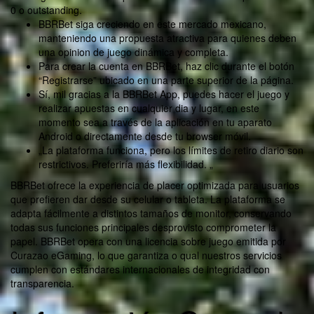
0 o outstanding.
BBRBet siga creciendo en este mercado mexicano,
manteniendo una propuesta atractiva para quienes deben
una opinion de juego dinámica y completa.
Para crear la cuenta en BBRBet, haz clic durante el botón
“Registrarse” ubicado en una parte superior de la página.
Sí, mil gracias a la BBRBet App, puedes hacer el juego y
realizar apuestas en cualquier dia y lugar, en este
momento sea a través de la aplicación en tu aparato
Android o directamente desde tu browser móvil.
„La plataforma funciona, pero los límites de retiro diario son
restrictivos. Preferiría más flexibilidad. „
BBRBet ofrece la experiencia de placer optimizada para usuarios
que prefieren dar desde su celular o tableta. La plataforma se
adapta fácilmente a distintos tamaños de monitor, conservando
todas sus funciones principales desprovisto comprometer la
papel. BBRBet opera con una licencia sobre juego emitida por
Curazao eGaming, lo que garantiza o qual nuestros servicios
cumplen con estándares internacionales de integridad con
transparencia.