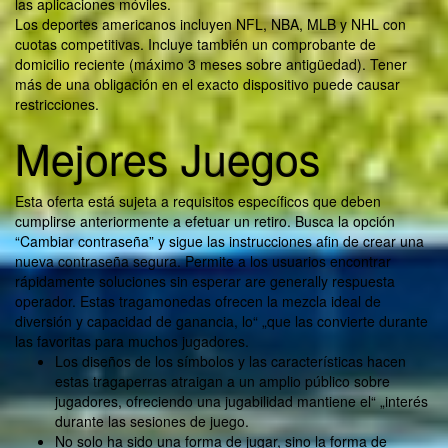
las aplicaciones móviles.
Los deportes americanos incluyen NFL, NBA, MLB y NHL con
cuotas competitivas. Incluye también un comprobante de
domicilio reciente (máximo 3 meses sobre antigüedad). Tener
más de una obligación en el exacto dispositivo puede causar
restricciones.
Mejores Juegos
Esta oferta está sujeta a requisitos específicos que deben
cumplirse anteriormente a efetuar un retiro. Busca la opción
“Cambiar contraseña” y sigue las instrucciones afin de crear una
nueva contraseña segura. Permite a los usuarios encontrar
rápidamente soluciones sin esperar are generally respuesta
operador. Estas tragamonedas ofrecen la mezcla ideal de
diversión y capacidad de ganancia, lo“ „que las convierte durante
las favoritas para muchos jugadores.
Los diseños de los símbolos y las características hacen
estas tragaperras atraigan a un amplio público sobre
jugadores, ofreciendo una jugabilidad mantiene el“ „interés
durante las sesiones de juego.
No solo ha sido una forma de jugar, sino la forma de