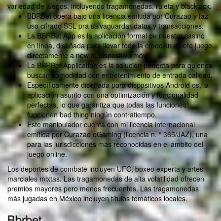
variedad de juegos, incluyendo tragamonedas, ruleta y blackjack.
BBRBet opera bajo una licencia emitida por Curazao y faz
uso cifrado SSL pra salvaguardar datos y transacciones.
La BBRBet App es la aplicación formal de nuestro casino
en línea, diseñada para llevar toda la emoción delete juego
directamente a new tu dispositivo móvil.
La BBRBet Application es la solución perfecta para quienes
buscan comodidad con entretenimiento de entrada calidad.
Específicamente diseñada para dispositivos Android os, la
aplicación asunto con una optimización y funcionalidad
perfectas, lo que garantiza que todas las funciones
funcionen bad thing ningún contratiempo.
Este manipulador cuenta con mi licencia internacional
emitida por Curazao eGaming (licencia n. º 365/JAZ), una
para las jurisdicciones más reconocidas en el ámbito del
juego online.
Los deportes de combate incluyen UFC, boxeo experta y artes
marciales mixtas. Las tragamonedas de alta volatilidad ofrecen
premios mayores pero menos frecuentes. Las tragamonedas
más jugadas en México incluyen títulos temáticos locales.
Bbrbet