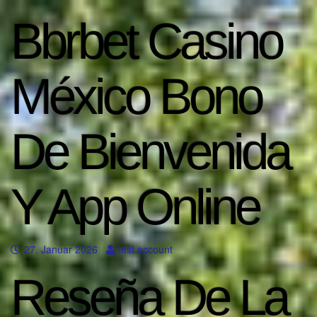
Bbrbet Casino
México Bono
De Bienvenida
Y App Online
27. Januar 2026
test account
Reseña De La