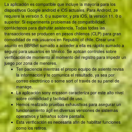
La aplicación es compatible que incluye la mayoría para los
dispositivos Google android e iOS actuales. Para Android, ze
requiere la versión 5. 0 u superior, y pra iOS, la versión 11. 0 o
superior. Si experimenta problemas de compatibilidad,
contáctenos para disfrutar asistencia. Todas todas las
transacciones se producen en pesos chilenos (CLP) para gran
comodidad de mis usuarios en Republic of chile. Crear una
asunto en BBRBet sumado a acceder a ella es rápido sumado a
seguro para usuarios en México. Se aplican controles sobre
verificación de momento al momento del registro para impedir un
juego por zona de menores.
Ten paciencia mientras el propio equipo de asiento revisa
la información y te comunica el resultado, ya sea por
correo electrónico o some sort of través de su panel de
manage.
La aplicación sony ericsson caracteriza por este alto nivel
sobre comodidad y facilidad de uso.
Hemos realizado pruebas exhaustivas para asegurar un
funcionamiento ágil en diversas versiones de sistemas
operativos y tamaños sobre pantalla.
Esta verificación es necesaria afin de habilitar funciones
como los retiros.