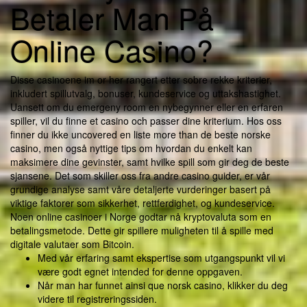
Betaler Man På
Online Casino?
Disse casinoene im or her rangert etter sobre rekke kriterier,
inkludert spillutvalg, bonuser, kundeservice og uttakshastighet.
Uansett om du emergeny room en nybegynner eller en erfaren
spiller, vil du finne et casino och passer dine kriterium. Hos oss
finner du ikke uncovered en liste more than de beste norske
casino, men også nyttige tips om hvordan du enkelt kan
maksimere dine gevinster, samt hvilke spill som gir deg de beste
sjansene. Det som skiller oss fra andre casino guider, er vår
grundige analyse samt våre detaljerte vurderinger basert på
viktige faktorer som sikkerhet, rettferdighet, og kundeservice.
Noen online casinoer i Norge godtar nå kryptovaluta som en
betalingsmetode. Dette gir spillere muligheten til å spille med
digitale valutaer som Bitcoin.
Med vår erfaring samt ekspertise som utgangspunkt vil vi
være godt egnet intended for denne oppgaven.
Når man har funnet ainsi que norsk casino, klikker du deg
videre til registreringssiden.