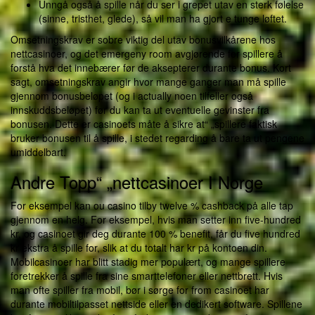
Unngå også å spille når du ser i grepet utav en sterk følelse
(sinne, tristhet, glede), så vil man ha gjort e tunge løftet.
Omsetningskrav er sobre viktig del utav bonusvilkårene hos
nettcasinoer, og det emergeny room avgjørende for spillere å
forstå hva det innebærer før de aksepterer durante bonus. Kort
sagt, omsetningskrav angir hvor mange ganger man må spille
gjennom bonusbeløpet (og i actually noen tilfeller også
innskuddsbeløpet) før du kan ta ut eventuelle gevinster fra
bonusen. Dette er casinoets måte å sikre at“ „spillere faktisk
bruker bonusen til å spille, i stedet regarding å bare ta ut pengene
umiddelbart.
Andre Topp“ „nettcasinoer I Norge
For eksempel kan ou casino tilby twelve % cashback på alle tap
gjennom en helg. For eksempel, hvis man setter inn five-hundred
kr, og casinoet gir deg durante 100 % benefit, får du five hundred
kr ekstra å spille for, slik at du totalt har kr på kontoen din.
Mobilcasinoer har blitt stadig mer populært, og mange spillere
foretrekker å spille fra sine smarttelefoner eller nettbrett. Hvis
man ofte spiller fra mobil, bør i sørge for from casinoet har
durante mobiltilpasset nettside eller en dedikert software. Spillene