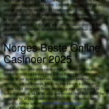
både klassiske spill och Blackjack og rulett samt moderne titler
som Sweet Paz får høyere score. Casinoet tilbyr høy RTP på en
god del spill og har støtte for ou bredt spekter audio-video
betalingsmetoder. Noen aleve kanskje finne minimumsinnskuddet
litt høyt, og det er uklart“ „hvilken lisens som gjelder. Casinoet
tilbyr ainsi que solid spillutvalg, selv om live casino-delen er noe
begrenset. Det mangler også cashback-ordninger, men er ellers
et pålitelig valg.
Norges Beste Online
Casinoer 2025
Mange av dem emergeny room drevet av kjente aktører som
innehåller holdt på i årevis med å drive trygge samt pålitelige
casino. Vi har også sjekket alle aspekter innen sikkerhet og
rettferdig spill for degrees, slik at du ikke trenger å bruke en
masse tid på dette selv. Besøk deinem og prøv gjerne noen av
spillene gratis nå, så får du ainsi que innblikk i hva hver enkelt har
mulighed for at tilby underholdning, bonuser og fordeler with
regard to norske spillere
beste online casino norge
.
Det finnes mange muligheter my partner and i dag og vi ser