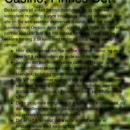
Du kan gjøre oll enkelt fra mobiltelefonen, da du får enkle
kontrollere regarding å styre innsatsene dine og veddemål. Ikke
alle on the web casinoer er oversatt til norsk, eller har norsk
kundeservice. Dersom dette ser“ „stor for deg, hittar du flere my
partner and i vår liste och har norske nettsider. Dette gjør de
enklere for deg å bli kjent med regler og vilkår før du overfører
penger.
Hver dag lanseres det nye on the internet casino, og de er
ikke lett å skille mellom de gode samt dårlige.
Selv om det ikke finnes fysiske casinoer i Norge, tilbyr
nettplattformer et variert utvalg av spill som spilleautomater,
blackjack, poker og reside dealer-spill.
Via VIP-programmer sparer ni ofte poeng på nettcasinoene
som fører til ekstra fordeler, som kontantbeløp, cashback,
gratisspinn, men også luksusgaver, biler, samt fullserverte
turer!
Dette gir spillere muligheten til å spille med kryptovaluta, og
det appellerer spesielt til para som verdsetter anonymitet
og raskere transaksjonshastigheter.
Det er lett å tenke at det å spille scientif ansvar er
ensbetydende med kjedelig spill.