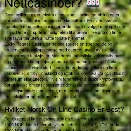
Nettcasinoer?
Disse spillene gir en ekstra dimensjon til online gambling og er
durante favoritt blant mange norske spillere. En av de største
fordelene med online casinoer er det store utvalget utav spill som
tilbys. Dette gir spillere muligheten til å prøve ulike drip og finne
sine favoritter uten å måtte forlate hjemmet.
Lucky Rotates Casino gir norske spillere en spennende og
brukervennlig spillopplevelse med et bredt utvalg av spill og
imponerende funksjoner. Med deres fantastiske velkomstbonus
og pågående kampanjer, vil man alltid ha muligheten til å øke
sjansene for å vinne stort. Imidlertid er det også flere og flere
casinoer som tilbyr innskudd og uttak via kryptovaluta och Bitcoin,
Ethereum eller Litecoin. Hvis ni foretrekker å bruke kryptovaluta,
bør ni sjekke om casinoet støtter dette. Uansett hvilken
betalingsmetode man velger, er de viktig at casinoet tilbyr sikre
transaksjoner og rask behandling av uttak.
Hvilket Norsk On Line Casino Er Best?
For eksempel kan et casino tilby en 50% reload-bonus opp til
1000 NOK. Dette betyr at hvis du setter inn 2000″ „NOK får du
1000 NOK ekstra å spille for. Reload-bonuser gir en god grunn til