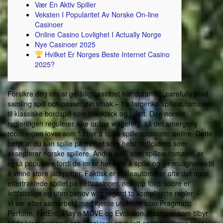
Vær En Aktiv Spiller
Veksten I Popularitet Av Norske On-line
Casinoer
Online Casino Lovlighet I Actually Norge
Nye Casinoer 2025
Hvilket Er Norges Beste Internet Casino
2025?
Forsikre deg om at gefällig casinoet har durante“ „carefully bred
samling spill och passer din smak – fra fargerike spilleautomater
til klassiske bordspill som blackjack og rulett. Den norske
regjeringen regulerer ikke online wagering, så det emergeny
room ingen lover som forbyr å spille spilleautomater online. Dette
betyr at du kan spille på hvilket som helst nettcasino som
aksepterer norske spillere. Andre spill, som spilleautomater, er
også populære fordi de im or her lette å spille og gir muligheten til
å vinne store jackpotter. Faktisk er spilleautomater ofte det mest
ettertraktede spillet på nettcasinoer, nettopp fordi sobre er
lettfattelige og uten behov with regard to kompliserte regler.
Vi ser etter samarbeid med kjente utviklere som Pragmatic
Perform, NetEnt, Play’n MOVE og Evolution. Kasinoer som tilbyr