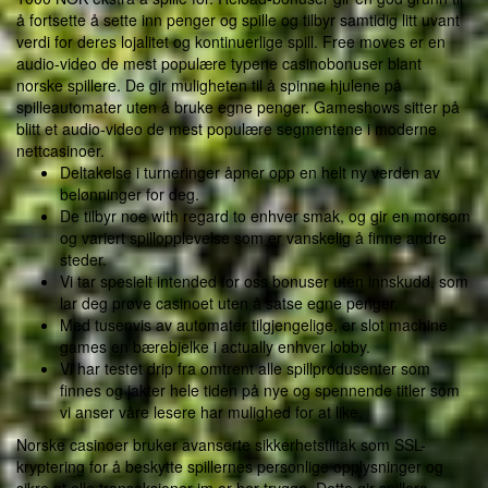
å fortsette å sette inn penger og spille og tilbyr samtidig litt uvant
verdi for deres lojalitet og kontinuerlige spill. Free moves er en
audio-video de mest populære typene casinobonuser blant
norske spillere. De gir muligheten til å spinne hjulene på
spilleautomater uten å bruke egne penger. Gameshows sitter på
blitt et audio-video de mest populære segmentene i moderne
nettcasinoer.
Deltakelse i turneringer åpner opp en helt ny verden av
belønninger for deg.
De tilbyr noe with regard to enhver smak, og gir en morsom
og variert spillopplevelse som er vanskelig å finne andre
steder.
Vi tar spesielt intended for oss bonuser uten innskudd, som
lar deg prøve casinoet uten å satse egne penger.
Med tusenvis av automater tilgjengelige, er slot machine
games en bærebjelke i actually enhver lobby.
Vi har testet drip fra omtrent alle spillprodusenter som
finnes og jakter hele tiden på nye og spennende titler som
vi anser våre lesere har mulighed for at like.
Norske casinoer bruker avanserte sikkerhetstiltak som SSL-
kryptering for å beskytte spillernes personlige opplysninger og