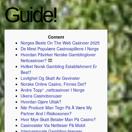
Guide!
Content
Norges Beste On The Web Casinoer 2025
De Mest Populære Casinospillene I Norge
Hvordan Påvirker Norske Gamblinglover
Nettcasinoer?
Hvilket Norsk Gambling Establishment Er
Best?
Lovlighet Og Skatt Av Gevinster
Norske Online Casino, Finnes Det?
Andre Topp“ „nettcasinoer I Norge
Ukens Casinobonuser
Hvordan Gjøre Uttak?
Når Producir Man Tegn På Å Være My
Partner And I Risikosonen?
Hvor Mye Skatt Betaler Man På Casino?
Casinosider Via Nettleser På Mobil
Internasjonale Gambling-lisenser