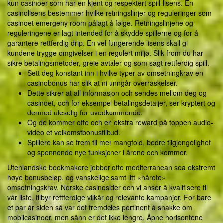
kun casinoer som har en kjent og respektert spill-lisens. En
casinolisens bestemmer hvilke retningslinjer og reguleringer som
casinoet emergeny room pålagt å følge. Retningslinjene og
reguleringene er lagt intended for å skydde spillerne og for å
garantere rettferdig drip. En vel fungerende lisens skall gi
kundene trygge omgivelser i en regulert miljø. Slik from du har
sikre betalingsmetoder, greie avtaler og som sagt rettferdig spill.
Sett deg konstant inn i hvilke typer av omsetningkrav en
casinobonus har slik at ni unngår overraskelser.
Dette sikrer at all informasjon och sendes mellom deg og
casinoet, och for eksempel betalingsdetaljer, ser kryptert og
dermed uleselig for uvedkommende.
Og de kommer ofte och en ekstra reward på toppen audio-
video et velkomstbonustilbud.
Spillere kan se frem til mer mangfold, bedre tilgjengelighet
og spennende nye funksjoner i årene och kommer.
Utenlandske bookmakere jobber ofte mediterranean sea ekstremt
høye bonusbeløp, og vanskelige samt litt «hårete»
omsetningskrav. Norske casinosider och vi anser å kvalifisere til
vår liste, tilbyr rettferdige vilkår og relevante kampanjer. For bare
et par år siden så var det fremdeles pertinent å snakke om
mobilcasinoer, men sånn er det ikke lengre. Åpne horisontene