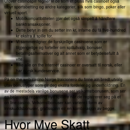
Utover casinospill regner vi de som et pluss hvis casinoet også
tilbyr sportsbetting og andre kategorier, slik som bingo, poker eller
virtuell sport.
Mobilkompatibiliteten gjør det også simpelt å håndtere
banktransaksjoner.
Dette betyr in om du setter inn kr, infame du få five-hundred
kr ekstra å spille for.
Vi sammenligner de forskjellige casinoene som er
tilgjengelige og forteller om spillutvalg, bonuser,
betalingsalternativer og alt annet som er betydelsefullt å
vite.
Ikke alle on the internet casinoer er oversatt til norsk, eller
har norsk kundeservice.
På on the web casino Norge traicionero du finne ain bredt utvalg
utav bonustyper som gir deg ekstra fordeler og underholdning. En
av de mestadels vanlige bonusene ser velkomstbonusen, som ser
en belønning regarding nye spillere når de registrerer seg på et
on line casino. Velkomstbonuser kan variere i form av
innskuddsbonuser, gratisspinn elr en kombinasjon av begge.
Hvor Mye Skatt