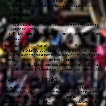
absolutt beste online online casino I Norge nå.
Det finnes en overflod av flotte are living casino-showspill
der ute.
Kryptovalutaer
Blackjack er et audio-video de mest populære
kasinospillene som spilles både på ekte norske casino samt
på online nettspill.
Du kan finne oversikt over de passer beste casino bonuser
på våre sider.
Norske spillere foretrekker ofte kjente titler som Fairly sweet
Bonanza, Fire Joker og Book associated with Dead, men også
nyere lanseringer får raskt fotfeste. Variasjonen i volatilitet gjør at
både nybegynnere og erfarne spillere finner spill som passer
deres tempo og stil. Med tusenvis av automater tilgjengelige, er
slot machine games en bærebjelke my partner and i enhver lobby.
Hvordan Gjøre Uttak?
Vi går alltid gjennom vilke bonuser som ser tilgjengelige og hvilke
omsetningskrav og vilkor som kommer mediterranean bonusene.
Når e gjelder bonuser så ser vi etter alle typer av bonuser og
lojalitetsprogrammer som velkomstbonus, rakeback, cashback,