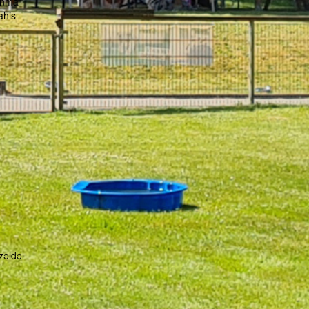
zanma
ahis
üzəldə