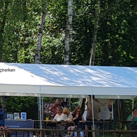
iya
çirərkən
va