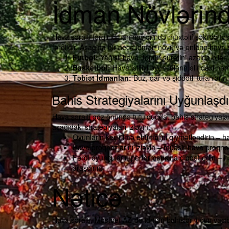
İdman Növlərind
Hava şəraiti fərqli idman növlərində müxtəlif şəkildə tə
fərqlidir. Aşağıda bir neçə idman növü və onların hava ş
Futbol:
Yağışlı hava, topun sürətini azalda bilər,
Basketbol:
Hava istiliyi oyuncuların əlindəki nəmli
Təbiət İdmanları:
Buz, qar və şiddətli tufanların
Bahis Strategiyalarını Uyğunlaşd
Hava şəraiti göz önündə tutulduqda, bahis strategiyala
aşağıdakı strategiyaları izləyin:
Oyunların keçirilmə ehtimalını qiymətləndirin – h
Hava proqnozlarını izləyin – müasir hava proqno
Fərdi oyunçuların performansına diqqət edin – hava
araşdırın.
Nəticə
Hava şəraiti, Mostbet AZ-də idman bahisləri üçün vacib