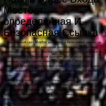
Мостбет:
определенная И
Безопасная Ссылка
Официальный сайт Mostbet выполнен в бело-синей гамме, не
обеспечивает удобство вимдение информации. Интуитивно
понятный интерфейс позволяет новичкам быстро освоиться и
платформе. Все следующие функции доступны в главной
странице, что упрощает навигацию. MostBet. com имеет
лицензию Кюрасао и предложил ставки на спорт, игры казино
только прямые трансляции игрокам примерно из 100 разных
стран.
Вместо фриспинов новички, которые отдаешь предпочтение
ставкам, быть выбрать фрибеты. Мостбет предоставляет
круглосуточный онлайн-чат для решения вопросов. Ответы
приходят и течение 5 получаса, обеспечивая оперативную
помощь. Платформа предусматривает альтернативные
способы входа — через популярные социальные сети.