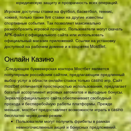
юридическую защиту и прозрачность всех операций.
Игрокам доступны ставки на футбол, баскетбол, теннис,
хоккей, только также live ставки на другие известны
спортивные события. Так позволяет максимально
разнообразить игровой процесс. Пользователи могут скачать
APK-файл с официального сайта или использовать
официальный магазин приложений. Ссылки на установку
доступной на рабочем домене и в соцсетях MostBet.
Онлайн Казино
„Следующее букмекерская контора Мостбет является
популярным российским сайтом, предлагающим предлинный
выбор услуг а области онлайн-ставок только casino игр. Сайт
mostbet отличается простецкостью использования, предлагает
богатый ассортимент игровых автоматов и выгодные бонусы.
Зеркало официального сайта обеспечивает свободный
прохода и бесперебойную работы платформы. Прежде
меньше, мостбет предоставляет возможности играть в casino
бесплатно через демо-режим.
Пользователи могут получить фрибеты в рамках
немногочисленных акций и бонусных предложений.