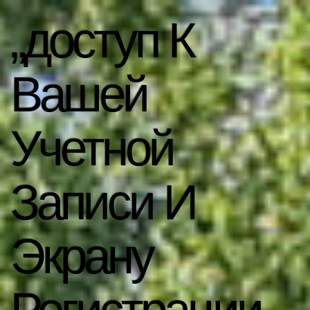
„доступ К
Вашей
Учетной
Записи И
Экрану