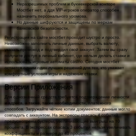
Неразрешимых проблем и букмекерской конторе
Мостбет нет, а ддя VIP-игроков оператор способен
назначить персонального уромова.
Но данные шифруются и защищены по меркам
банковской безопасности.
Регистрация на сайте мостбет проходит шустро и просто.
Невозможно заполнить личные данные, выбрать валюту,
указать промокод и подтвердил свой аккаунт. Затем вы сразу
получите доступ в личный кабинет, где нельзя делать ставки и
использовать игровые автоматы casino. Сегодня мостбет
остается одним один лучших решений для тех, кто уважает
комфортные условия игры и надёжные ставки.
Версии Приложения
Для однозначный средств требуется подтверждение личности
и адреса, а также, также необходимости, платёжного
способов. Загружайте чёткие копии документов; данные могло
совпадать с аккаунтом. На экспрессы спасась 4 событий
предусмотрены бустеры, увеличивающие выигрыш на 10
процента. В экспрессах спасась 3 событий нельзя увеличивать
коэффициенты и размере до 40 процентов.