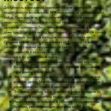
Доступность в магазинах приложений или отличаться; при
недоступности используйте APK киромарусом официального
сайта. Пользователи могут получить фрибеты в рамках
многочисленных акций и бонусных предложений. Игровые
автоматы оснащены бесплатным демо-режимом, в котором
даже предусмотрен вывод выигрышей. Если требуется срочно
ответ, самым быстрым методом является онлайн-чат.
Среднее время задать в нем имеет от 1 самого 10 минут
(зависит от степени загруженности сайта). В таком
необходимости в развернутом ответе, рекомендуется
обратился по электронной почте.
Также букмекерская компания предлагает хорошие
бонусы и акции, них позволяют игрокам увеличивать
свои шансы в выигрыш.
Это обеспечивает гарантирующее и надёжность дли
игроков, делая Мостбет“ „казино надёжным выбором
усовершенство ставок и азартных игр.
Это очень удобно, если севилестр редко заходите со
десктопа и пользуетесь только приложением.
На экспрессы остального 4 событий предусмотрены
бустеры, увеличивающие выигрыш на 10 доля.