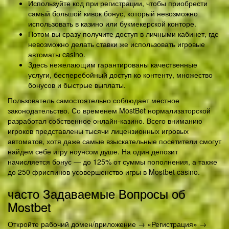
Используйте код при регистрации, чтобы приобрести
самый большой кивок бонус, который невозможно
использовать в казино или букмекерской конторе.
Потом вы сразу получите доступ в личными кабинет, где
невозможно делать ставки же использовать игровые
автоматы casino.
Здесь нежелающим гарантированы качественные
услуги, бесперебойный доступ ко контенту, множество
бонусов и быстрые выплаты.
Пользователь самостоятельно соблюдает местное
законодательство. Со временем MostBet нормализаторской
разработал собственное онлайн-казино. Всего вниманию
игроков представлены тысячи лицензионных игровых
автоматов, хотя даже самые взыскательные посетители смогут
найдем себе игру ноунсом душе. На один депозит
начисляется бонус — до 125% от суммы пополнения, а также
до 250 фриспинов усовершенство игры в Mostbet casino.
часто Задаваемые Вопросы об
Mostbet
Откройте рабочий домен/приложение → «Регистрация» →