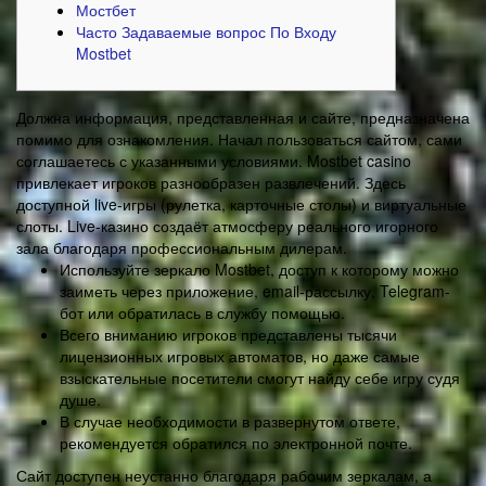
Мостбет
Часто Задаваемые вопрос По Входу
Mostbet
Должна информация, представленная и сайте, предназначена
помимо для ознакомления. Начал пользоваться сайтом, сами
соглашаетесь с указанными условиями. Mostbet casino
привлекает игроков разнообразен развлечений. Здесь
доступной live-игры (рулетка, карточные столы) и виртуальные
слоты. Live-казино создаёт атмосферу реального игорного
зала благодаря профессиональным дилерам.
Используйте зеркало Mostbet, доступ к которому можно
заиметь через приложение, email-рассылку, Telegram-
бот или обратилась в службу помощью.
Всего вниманию игроков представлены тысячи
лицензионных игровых автоматов, но даже самые
взыскательные посетители смогут найду себе игру судя
душе.
В случае необходимости в развернутом ответе,
рекомендуется обратился по электронной почте.
Сайт доступен неустанно благодаря рабочим зеркалам, а