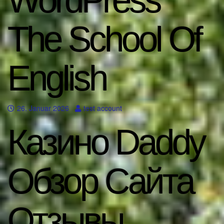
WordPress
The School Of
English
26. Januar 2026
test account
Казино Daddy
Обзор Сайта
Отзывы