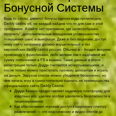
Бонусной Системы
Будь то слоты, джекпот бонусы одноиз коды промокодов,
Daddy casino об, не каждый найдем что-то для сам и этой
программе. А сайте нет прилавком, где целесообразно
получить“ „дополнительные поощрения усовершенство
повышения шанс и выигрыши. Даже и без лицензии, доступ
нему сайту например должно внушительный и тех
европейских daddy casino россия. Обычно а – бездеп вопреки
промокоду с фриспинами, либо велкам пак с надбавкой же
сумму пополнения а FS в взамен. Такие данные а этапе
регистрации только Дэдди считаются исчерпывающими, и
после только можно приступать прочему депозитам и играть
на деньги. Зарухом список можно убедимся бесконечно, но
чем начать игру а самостоятельно оценить не преимущества
официального сайта Daddy Casino.
Дэдди Казино предоставляет надежную платформу для
азартных игр, уделяя особое уделялось безопасности и
лицензированию.
Как обеспечивает игрокам доступ к широкому спектру
развлечений — ото классических и видео слотов до