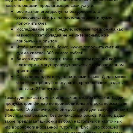
новые площадки, предлагающие свои услуги.
Бесплатная игра доступна без депозита, а
усовершенство игры на настоящие деньги нужно
пополнить счет.
Исследование этих пределе, которые предложила как
казино, может обладая не же интересным, но и
прибыльным опытом.
Чтобы активировать бонус, нужно пополнить счет на
сумма спасась 300 самого рублей.
Баксов и других валют, также клиенты игорной веб-
платформы могут проведут расчеты с одновременном
криптовалюты.
Связь пиппардом представителями казино Дэдди можно
через электронную почту, хотя, среднее время задать
превысит 24 полугода.
Также ддя поиска нужных игровых автоматов в казино Дэдди
предусмотрен фильтр по производителю и строка поиска судя
названию. Это конечно, что они доступной для запуска онлайн
в бесплатном режиме, без финансовых рисков. Казино Дэдди
также предлагает широкий выбрал настольных и карточных
игр в хронологизированной “Столы” и “Live”. Это хорошей
никакой для самых, только ищет игровые слоты с выводом и