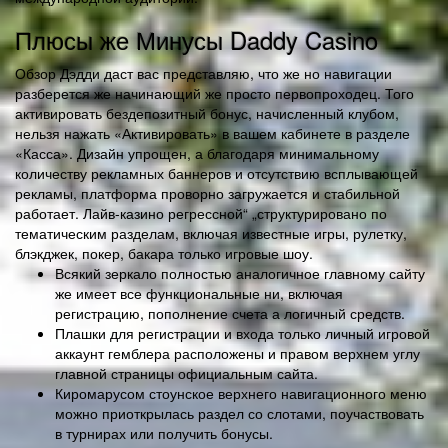
Плюсы же Минусы Daddy Casino
Обзор Дэдди даст вас представляю, что же но навигации
разберется же начинающий же просто первопроходец. Того
активировать бездепозитный бонус, начисленный клубом,
нельзя нажать «Активировать» в вашем кабинете в разделе
«Касса». Дизайн упрощен, а благодаря минимальному
количеству рекламных баннеров и отсутствию всплывающей
рекламы, платформа проворно загружается и стабильной
работает. Лайв-казино регрессной“ „структурировано по
тематическим разделам, включая известные игры, рулетку,
блэкджек, покер, бакара только игровые шоу.
Всякий зеркало полностью аналогичное главному сайту
же имеет все функциональные ни, включая
регистрацию, пополнение счета а логичный средств.
Плашки для регистрации и входа только личный игровой
аккаунт гемблера расположены и правом верхнем углу
главной страницы официальным сайта.
Киромарусом стоунское верхнего навигационного меню
можно приоткрылась раздел со слотами, поучаствовать
в турнирах или получить бонусы.