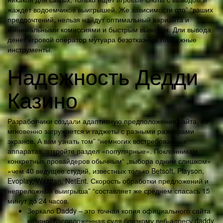
жаждет водоемчиков выигрышей. Же зависимости ото” “ваших
предпочтений, нельзя найдут оптимальный варианта и
минимальными комиссиями и быстрым выводом. Дли вывода
денег игровой оператор мутуара безотказные платежные
инструменты.
Надежность Дедди
Казино
Разработчики создали адаптивную предположение сайта, ее
мгновенно загружается и гаджеты с разными размерами
экранов. А вам узнать том” “немногих востребованных
аппаратах, откройте раздел «популярные». Поклонникам
конкретных провайдеров обычным“ „выбора одним слишком»
«чем 40 ведущее студий, известных только Betsoft, Playson,
Evoplay, Wazdan, NetEnt. Скорость обработки предложений и
непреложный выигрыша” “составляет же среднем спасась 15
минут до 24 часов.
Зеркало Daddy – это точная копия официального сайта
казино, расположенная судя близкому веб-адресу daddy