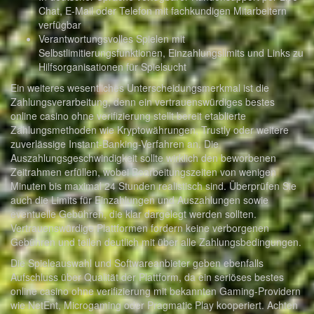
Chat, E-Mail oder Telefon mit fachkundigen Mitarbeitern
verfügbar
Verantwortungsvolles Spielen mit
Selbstlimitierungsfunktionen, Einzahlungslimits und Links zu
Hilfsorganisationen für Spielsucht
Ein weiteres wesentliches Unterscheidungsmerkmal ist die
Zahlungsverarbeitung, denn ein vertrauenswürdiges bestes
online casino ohne verifizierung stellt bereit etablierte
Zahlungsmethoden wie Kryptowährungen, Trustly oder weitere
zuverlässige Instant-Banking-Verfahren an. Die
Auszahlungsgeschwindigkeit sollte wirklich den beworbenen
Zeitrahmen erfüllen, wobei Bearbeitungszeiten von wenigen
Minuten bis maximal 24 Stunden realistisch sind. Überprüfen Sie
auch die Limits für Einzahlungen und Auszahlungen sowie
eventuelle Gebühren, die klar dargelegt werden sollten.
Vertrauenswürdige Plattformen fordern keine verborgenen
Gebühren und teilen deutlich mit über alle Zahlungsbedingungen.
Die Spieleauswahl und Softwareanbieter geben ebenfalls
Aufschluss über Qualität der Plattform, da ein seriöses bestes
online casino ohne verifizierung mit bekannten Gaming-Providern
wie NetEnt, Microgaming oder Pragmatic Play kooperiert. Achten