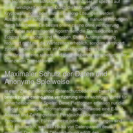
Die technische Infrastruktur dieser Spielhäuser ist speziell auf
Geschwindigkeit optimiert. Durch die Nutzung von
Kryptowährungen oder Instant-Banking-Lösungen werden
Auszahlungen automatisch verarbeitet, ohne manuelle Prüfungen
durch Mitarbeiter. Ein bestes online casino ohne verifizierung
setzt dabei auf intelligente Algorithmen, die Transaktionen in
Echtzeit überwachen und freigeben. Diese Automatisierung
reduziert nicht nur die Wartezeiten erheblich, sondern verringert
zudem Bedienungsfehler im Auszahlungsprozess und
gewährleistet eine sichere und gleichbleibende Verarbeitung aller
finanziellen Transaktionen.
Maximaler Schutz der Daten und
Anonyme Spielweise
In einer Zeit zunehmender Datenschutzbedenken bietet ein
bestes online casino ohne verifizierung
einen wichtigen Vorteil für
sicherheitsbewusste Spieler. Diese Plattformen erfassen nur die
absolut notwendigen Informationen, typischerweise eine E-Mail-
Adresse und Zahlungsdaten. Persönliche Dokumente wie
Personalausweise, Führerscheine oder Stromrechnungen sind
nicht erforderlich, was das Risiko von Datenpannen deutlich
minimiert. Die minimale Datenerhebung erfüllt den