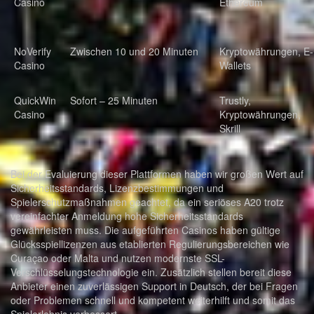
Casino
Ethereum
NoVerify
Zwischen 10 und 20 Minuten
Kryptowährungen, E-
Casino
Wallets
QuickWin
Sofort – 25 Minuten
Trustly,
Casino
Kryptowährungen,
Skrill
Bei der Evaluierung dieser Plattformen haben wir großen Wert auf
Sicherheitsstandards, Lizenzbestimmungen und
Spielerschutzmaßnahmen geachtet, da ein seriöses A20 trotz
vereinfachter Anmeldung hohe Sicherheitsstandards
gewährleisten muss. Die aufgeführten Casinos haben gültige
Glücksspiellizenzen aus etablierten Regulierungsbereichen wie
Curaçao oder Malta und nutzen modernste SSL-
Verschlüsselungstechnologie ein. Zusätzlich stellen bereit diese
Anbieter einen zuverlässigen Support in Deutsch, der bei Fragen
oder Problemen schnell und kompetent weiterhilft und somit das