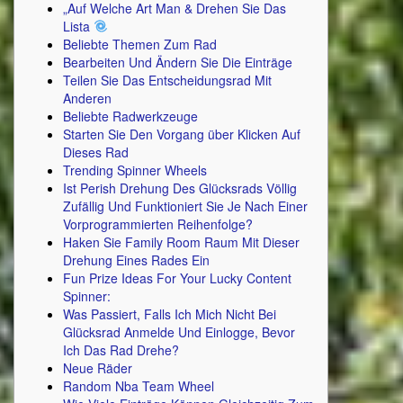
„Auf Welche Art Man & Drehen Sie Das
Lista
Beliebte Themen Zum Rad
Bearbeiten Und Ändern Sie Die Einträge
Teilen Sie Das Entscheidungsrad Mit
Anderen
Beliebte Radwerkzeuge
Starten Sie Den Vorgang über Klicken Auf
Dieses Rad
Trending Spinner Wheels
Ist Perish Drehung Des Glücksrads Völlig
Zufällig Und Funktioniert Sie Je Nach Einer
Vorprogrammierten Reihenfolge?
Haken Sie Family Room Raum Mit Dieser
Drehung Eines Rades Ein
Fun Prize Ideas For Your Lucky Content
Spinner:
Was Passiert, Falls Ich Mich Nicht Bei
Glücksrad Anmelde Und Einlogge, Bevor
Ich Das Rad Drehe?
Neue Räder
Random Nba Team Wheel