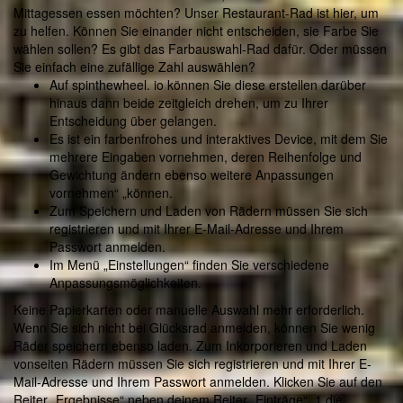
Mittagessen essen möchten? Unser Restaurant-Rad ist hier, um
zu helfen. Können Sie einander nicht entscheiden, sie Farbe Sie
wählen sollen? Es gibt das Farbauswahl-Rad dafür. Oder müssen
Sie einfach eine zufällige Zahl auswählen?
Auf spinthewheel. io können Sie diese erstellen darüber
hinaus dann beide zeitgleich drehen, um zu Ihrer
Entscheidung über gelangen.
Es ist ein farbenfrohes und interaktives Device, mit dem Sie
mehrere Eingaben vornehmen, deren Reihenfolge und
Gewichtung ändern ebenso weitere Anpassungen
vornehmen“ „können.
Zum Speichern und Laden von Rädern müssen Sie sich
registrieren und mit Ihrer E-Mail-Adresse und Ihrem
Passwort anmelden.
Im Menü „Einstellungen“ finden Sie verschiedene
Anpassungsmöglichkeiten.
Keine Papierkarten oder manuelle Auswahl mehr erforderlich.
Wenn Sie sich nicht bei Glücksrad anmelden, können Sie wenig
Räder speichern ebenso laden. Zum Inkorporieren und Laden
vonseiten Rädern müssen Sie sich registrieren und mit Ihrer E-
Mail-Adresse und Ihrem Passwort anmelden. Klicken Sie auf den
Reiter „Ergebnisse“ neben deinem Reiter „Einträge“, 1 die