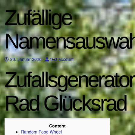
Zufällige
Namensauswah
23. Januar 2026
test account
Zufallsgenerator
Rad Glücksrad
Content
Random Food Wheel