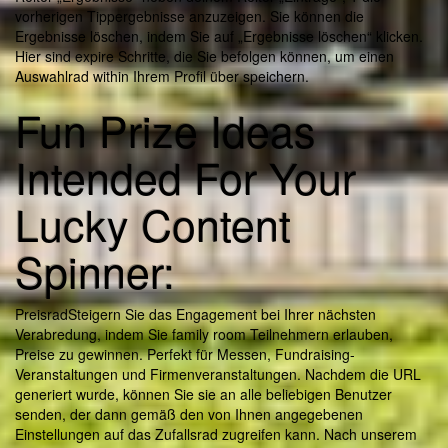
vorherigen Tippergebnisse anzuzeigen. Sie können die
Ergebnisse löschen, indem Sie auf „Ergebnisse löschen“ klicken.
Hier sind expire Schritte, die Sie befolgen können, um einen
Auswahlrad within Ihrem Profil über speichern.
Fun Prize Ideas
Intended For Your
Lucky Content
Spinner:
PreisradSteigern Sie das Engagement bei Ihrer nächsten
Verabredung, indem Sie family room Teilnehmern erlauben,
Preise zu gewinnen. Perfekt für Messen, Fundraising-
Veranstaltungen und Firmenveranstaltungen. Nachdem die URL
generiert wurde, können Sie sie an alle beliebigen Benutzer
senden, der dann gemäß den von Ihnen angegebenen
Einstellungen auf das Zufallsrad zugreifen kann. Nach unserem