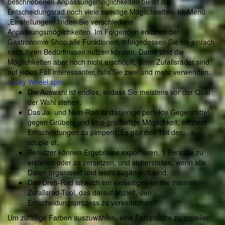
beschriebenen Anpassungsmöglichkeiten bietet der
Entscheidungsrad noch viele sonstige Möglichkeiten. Im Menü
„Einstellungen“ finden Sie verschiedene
Anpassungsmöglichkeiten. Im Folgenden erklären der
Gastronomie Shop alle Funktionen, infolgedessen Sie sie einfach
nach Ihren Bedürfnissen nutzen können. Damit sind die
Möglichkeiten aber noch nicht erschöpft, denn Zufallsräder sind
auf jeden Fall interessanter, falls Sie zwei und mehr verwenden..
Lucky Wheel spin
.
Die Auswahl ist endlos, sodass Sie meistens vor der Qual
der Wahl stehen.
Das Ja- und Nein-Rad ist dasjenige perfekte Gegenmittel
gegen Grübeln und eine großartige Möglichkeit, effizient
Entscheidungen zu pimpern. Es gibt den Teil der… a
couple of.
Benutzer können Ergebnisse exportieren, 1 Berichte zu
erstellen oder zu zersetzen, und sicherstellen, wenn alle
Daten organisiert und leicht zugänglich sind.
Das Dreh-Rad ist auch ein vielseitiges on the internet
Zufallsrad-Tool, das darauf abzielt, den
Entscheidungsprozess zu vereinfachen.
Um zufällige Farben auszuwählen, eine Farbpalette zu erstellen