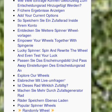
Wie Viele Einträge Können Gleichzeitig Zum
Entscheidungsrad Hinzugefügt Werden?
Frühere Ergebnisse Anzeigen
Add Your Current Options
So Speichern Sie Ein Zufallsrad Inside
Ihrem Konto
Entdecken Sie Weitere Spinner Wheel-
vorlagen
Empower Your Wheels Together With
Spingenie
Lucky Spinner: Spin And Rewrite The Wheel
And Even Test Your Luck
Passen Sie Das Erscheinungsbild Und Pass
Away Einstellungen Des Entscheidungsrad
An
Explore Our Wheels
Eisbrecher Mit Live-umfragen“
Ist Dieses Rad Wirklich Zufällig?
Machen Sie Mehr Durch Zufallsgenerator
Rad
Räder Speichern Ebenso Laden
Popular Spinner Wheels
Randomly Wheel