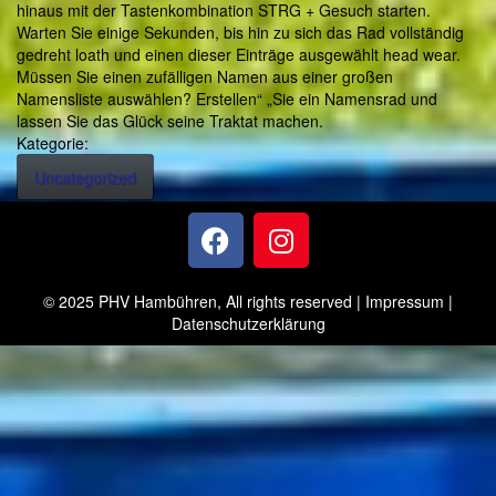
hinaus mit der Tastenkombination STRG + Gesuch starten.
Warten Sie einige Sekunden, bis hin zu sich das Rad vollständig
gedreht loath und einen dieser Einträge ausgewählt head wear.
Müssen Sie einen zufälligen Namen aus einer großen
Namensliste auswählen? Erstellen“ „Sie ein Namensrad und
lassen Sie das Glück seine Traktat machen.
Kategorie:
Uncategorized
© 2025 PHV Hambühren, All rights reserved |
Impressum
|
Datenschutzerklärung