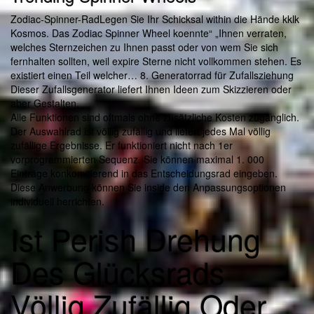
Zodiac-Spinner-RadLegen Sie Ihr Schicksal within die Hände kklk
Kosmos. Das Zodiac Spinner Wheel koennte“ „Ihnen verraten,
welches Sternzeichen zu Ihnen passt oder von wem Sie sich
fernhalten sollten, weil expire Sterne nicht vollkommen stehen. Es
existiert einen Teil welcher… 8. Generatorrad für Zufallsziehung
Dieser Zufallsgenerator liefert Ihnen Ideen zum Skizzieren oder
aber Gestalten.
Alle Funktionen sind oftmals ohne zusätzliche Kosten zugänglich.
Der Auswahlrad ist völlig zufällig und liefert jedes Mal völlig
zufällige Ergebnisse. Er funktioniert nicht nach 1er
vorprogrammierten Sequenz. Sie können maximal 1. 000
Einträge konkomitierend in das Entscheidungsrad eingeben.
Diese Anwerbung können Sie inside den Anpassungsoptionen
individuell herrichten.
Ist Perish Drehung
Des Glücksrads
Völlig Zufällig Oder