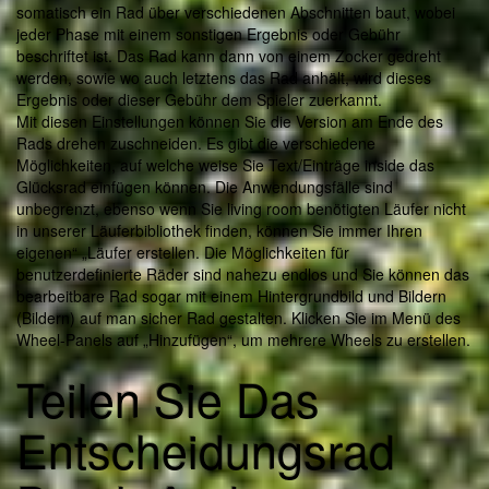
somatisch ein Rad über verschiedenen Abschnitten baut, wobei
jeder Phase mit einem sonstigen Ergebnis oder Gebühr
beschriftet ist. Das Rad kann dann von einem Zocker gedreht
werden, sowie wo auch letztens das Rad anhält, wird dieses
Ergebnis oder dieser Gebühr dem Spieler zuerkannt.
Mit diesen Einstellungen können Sie die Version am Ende des
Rads drehen zuschneiden. Es gibt die verschiedene
Möglichkeiten, auf welche weise Sie Text/Einträge inside das
Glücksrad einfügen können. Die Anwendungsfälle sind
unbegrenzt, ebenso wenn Sie living room benötigten Läufer nicht
in unserer Läuferbibliothek finden, können Sie immer Ihren
eigenen“ „Läufer erstellen. Die Möglichkeiten für
benutzerdefinierte Räder sind nahezu endlos und Sie können das
bearbeitbare Rad sogar mit einem Hintergrundbild und Bildern
(Bildern) auf man sicher Rad gestalten. Klicken Sie im Menü des
Wheel-Panels auf „Hinzufügen“, um mehrere Wheels zu erstellen.
Teilen Sie Das
Entscheidungsrad