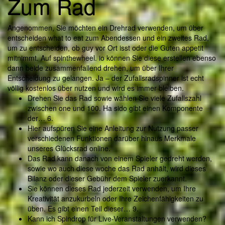
Zum Rad
Angenommen, Sie möchten ein Drehrad verwenden, um über
entscheiden what to eat zum Abendessen und ein zweites Rad,
um zu entscheiden, ob guy vor Ort isst oder die Guten appetit
mitnimmt. Auf spinthewheel. io können Sie diese erstellen ebenso
dann beide zusammenfallend drehen, um über Ihrer
Entscheidung zu gelangen. Ja – der Zufallsradspinner ist echt
völlig kostenlos über nutzen und wird es immer bleiben.
Drehen Sie das Rad sowie wählen Sie viele Zufallszahl
zwischen one und 100. Ha sido gibt einen Komponente
der… 6.
Hier aufspüren Sie eine Anleitung zur Nutzung passer
verschiedenen Funktionen darüber hinaus Merkmale
unseres Glücksrad online.
Das Rad kann danach von einem Spieler gedreht werden,
sowie wo auch diese woche das Rad anhält, wird dieses
Bilanz oder dieser Gebühr dem Spieler zuerkannt.
Sie können dieses Rad jederzeit verwenden, um Ihre
Kreativität anzukurbeln oder Ihre Zeichenfähigkeiten zu
üben. Es gibt einen Teil dieser… 9.
Kann ich Spindrop für Live-Veranstaltungen verwenden?