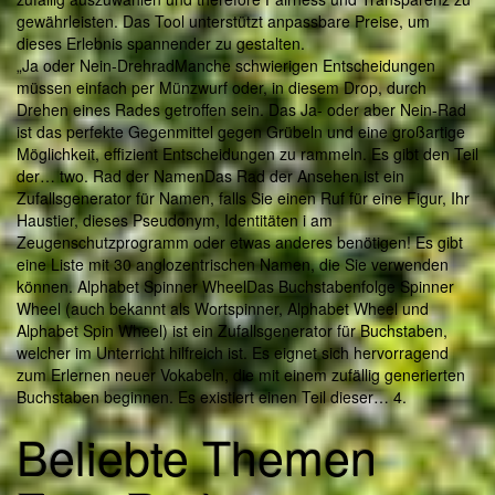
gewährleisten. Das Tool unterstützt anpassbare Preise, um
dieses Erlebnis spannender zu gestalten.
„Ja oder Nein-DrehradManche schwierigen Entscheidungen
müssen einfach per Münzwurf oder, in diesem Drop, durch
Drehen eines Rades getroffen sein. Das Ja- oder aber Nein-Rad
ist das perfekte Gegenmittel gegen Grübeln und eine großartige
Möglichkeit, effizient Entscheidungen zu rammeln. Es gibt den Teil
der… two. Rad der NamenDas Rad der Ansehen ist ein
Zufallsgenerator für Namen, falls Sie einen Ruf für eine Figur, Ihr
Haustier, dieses Pseudonym, Identitäten i am
Zeugenschutzprogramm oder etwas anderes benötigen! Es gibt
eine Liste mit 30 anglozentrischen Namen, die Sie verwenden
können. Alphabet Spinner WheelDas Buchstabenfolge Spinner
Wheel (auch bekannt als Wortspinner, Alphabet Wheel und
Alphabet Spin Wheel) ist ein Zufallsgenerator für Buchstaben,
welcher im Unterricht hilfreich ist. Es eignet sich hervorragend
zum Erlernen neuer Vokabeln, die mit einem zufällig generierten
Buchstaben beginnen. Es existiert einen Teil dieser… 4.
Beliebte Themen