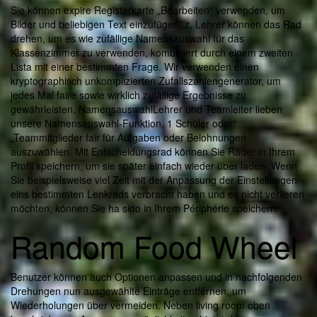
Sie können expire Registerkarte „Bearbeiten“ verwenden, um
Bilder und beliebigen Text einzufügen, z. Lehrer können das Rad
drehen, um es wie zufällige Namensauswahl für das
Klassenzimmer zu verwenden, kombiniert durch einem zweiten
Lista mit einer bestimmten Frage. Wir verwenden einen
kryptographisch unkomplizierten Zufallszahlengenerator, um
jedes Mal faire sowie wirklich zufällige Ergebnisse zu
gewährleisten. NamensauswahlLehrer und Teamleiter lieben
unsere Namensauswahl-Funktion, 1 Schüler oder“
„Teammitglieder fair für Aufgaben oder Belohnungen
auszuwählen. Mit Entscheidungsrad können Sie Räder in Ihrem
Profil speichern, um sie später einfach wieder über laden. Wenn
Sie beispielsweise viel Zeit mit der Anpassung der Einstellungen
eins bestimmten Lenkrads verbracht haben und es nicht verlieren
möchten, können Sie ha sido in Ihrem Périphérie speichern.
Random Food Wheel
Benutzer können auch Optionen anpassen und in nachfolgenden
Drehungen nun ausgewählte Einträge entfernen, um
Wiederholungen über vermeiden. Neben living room oben