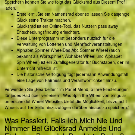
Speichern können Sie wie folgt das Glücksrad aus Diesem Profil
laden.
Erstellen“ „Sie ein Namensrad ebenso lassen Sie dasjenige
Glück seine Traktat machen.
Glücksrad ist ein Online-Tool, das Nutzern pass away
Entscheidungsfindung erleichtert.
Diese Unterprogramm ist besonders nützlich für die
Verwaltung von Lotterien und Mehrfachveranstaltungen.
Alphabet Spinner WheelDas Abc Spinner Wheel (auch
bekannt als Wortspinner, Alphabet Wheel und Alphabet
Spin Wheel) ist ein Zufallsgenerator für Buchstaben, der im
Unterricht hilfreich ist.
Die historische Verfolgung fügt jedermann Anwendungsfall
eine Lage von Fairness und Verantwortlichkeit hinzu.
Verwenden Sie „Bearbeiten“ im Panel-Menü, o Ihre Einstellungen
für jedes Rad über verfeinern. Was Spin the Wheel von Singular
unterscheidet Wheel-Websites bietet die Möglichkeit, bis zu acht
Wheels auf 1er Seite hinzuzufügen darüber hinaus zu speichern.“
Was Passiert, Falls Ich Mich Nie Und
Nimmer Bei Glücksrad Anmelde Und