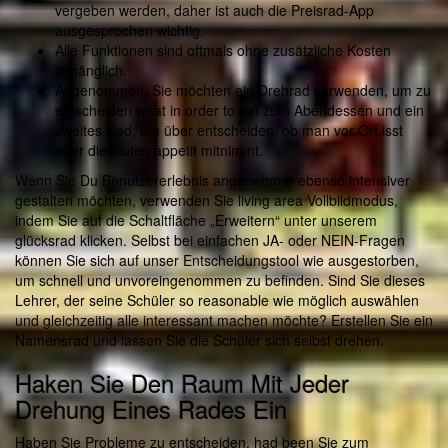
vergeben werden, daher ist auch die Preisrad-App
ausgesprochen wichtig.
Alle Funktionen sind oftmals ohne zusätzliche Kosten
zugänglich.
Angenommen, Sie möchten ein Drehrad verwenden, um zu
entscheiden what in order to eat zum Abendessen und ein
zweites Rad, um über entscheiden, ob man vor Ort isst
oder die Guten appetit mitnimmt.
Wenn Sie Du Benutzererlebnis angenehmer ebenso intensiver
gestalten möchten, verwenden Sie living area Vollbildmodus,
indem Sie auf die Schaltfläche „Erweitern“ unter unserem
glücksrad klicken. Selbst bei einfachen JA- oder NEIN-Fragen
können Sie sich auf unser Entscheidungstool wie ausgestorben,
um schnell und unvoreingenommen zu befinden. Sind Sie dieses
Lehrer, der seine Schüler so reasonable wie möglich auswählen
und gleichzeitig alle interessant machen möchte? Erstellen Sie ein
Namensrad und lassen Sie die Schüler sich selbst drehen.
Haken Sie Den Raum Mit Jeder
Drehung Eines Rades Ein
Haben Sie Probleme zu entscheiden, had been Sie zum