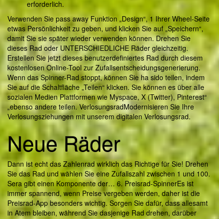
erforderlich.
Verwenden Sie pass away Funktion „Design“, 1 Ihrer Wheel-Seite
etwas Persönlichkeit zu geben, und klicken Sie auf „Speichern“,
damit Sie sie später wieder verwenden können. Drehen Sie
dieses Rad oder UNTERSCHIEDLICHE Räder gleichzeitig.
Erstellen Sie jetzt dieses benutzerdefiniertes Rad durch diesem
kostenlosen Online-Tool zur Zufallsentscheidungsgenerierung.
Wenn das Spinner-Rad stoppt, können Sie ha sido teilen, indem
Sie auf die Schaltfläche „Teilen“ klicken. Sie können es über alle
sozialen Medien Plattformen wie Myspace, X (Twitter), Pinterest“
„ebenso andere teilen. VerlosungsradModernisieren Sie Ihre
Verlosungsziehungen mit unserem digitalen Verlosungsrad.
Neue Räder
Dann ist echt das Zahlenrad wirklich das Richtige für Sie! Drehen
Sie das Rad und wählen Sie eine Zufallszahl zwischen 1 und 100.
Sera gibt einen Komponente der… 6. Preisrad-SpinnerEs ist
immer spannend, wenn Preise vergeben werden, daher ist die
Preisrad-App besonders wichtig. Sorgen Sie dafür, dass allesamt
in Atem bleiben, während Sie dasjenige Rad drehen, darüber