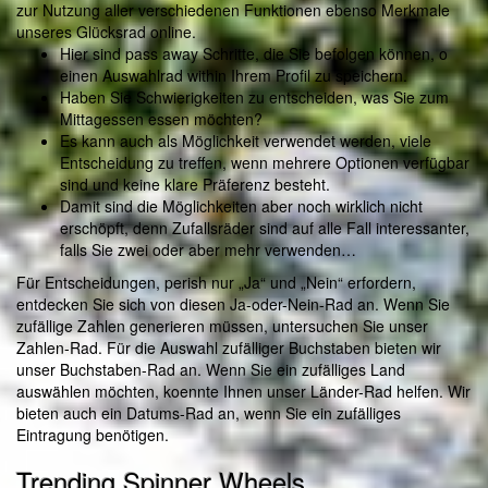
zur Nutzung aller verschiedenen Funktionen ebenso Merkmale
unseres Glücksrad online.
Hier sind pass away Schritte, die Sie befolgen können, o
einen Auswahlrad within Ihrem Profil zu speichern.
Haben Sie Schwierigkeiten zu entscheiden, was Sie zum
Mittagessen essen möchten?
Es kann auch als Möglichkeit verwendet werden, viele
Entscheidung zu treffen, wenn mehrere Optionen verfügbar
sind und keine klare Präferenz besteht.
Damit sind die Möglichkeiten aber noch wirklich nicht
erschöpft, denn Zufallsräder sind auf alle Fall interessanter,
falls Sie zwei oder aber mehr verwenden…
Für Entscheidungen, perish nur „Ja“ und „Nein“ erfordern,
entdecken Sie sich von diesen Ja-oder-Nein-Rad an. Wenn Sie
zufällige Zahlen generieren müssen, untersuchen Sie unser
Zahlen-Rad. Für die Auswahl zufälliger Buchstaben bieten wir
unser Buchstaben-Rad an. Wenn Sie ein zufälliges Land
auswählen möchten, koennte Ihnen unser Länder-Rad helfen. Wir
bieten auch ein Datums-Rad an, wenn Sie ein zufälliges
Eintragung benötigen.
Trending Spinner Wheels