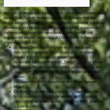
Von Live-Gewinnspielen bis hin über E-Commerce-Rabatten kann
dieses Dreh-Rad die Verwicklung und die Zufriedenheit der
Nutzer steigern. Seine benutzerfreundliche Oberfläche macht die
Einrichtung und Verwaltung von Lotterien schnell sowie einfach.
Namensräder können auf verschiedene Arten erstellt und
angewendet werden, einschließlich Online-Tools, Software und
physische Drehräder.
Ja, dieses Dreh-Rad ermöglicht es den Benutzern,
historische Ergebnisse zu verfolgen, um Transparenz
ebenso Aufzeichnungen zu gewährleisten.
Verwenden Sie expire Funktion „Design“, um Ihrer Wheel-
Seite etwas Persönlichkeit zu geben, und klicken Sie auf
„Speichern“, hierdurch Sie sie später wieder verwenden
können.
Überlassen Sie die Entscheidung dem Meals Spinner
Wheel!
Die Anwendungsfälle sind unbegrenzt, sowie wenn Sie
family room benötigten Läufer wirklich nicht in unserer
Läuferbibliothek finden, können Sie immer Ihren geliebten“
„Läufer erstellen.