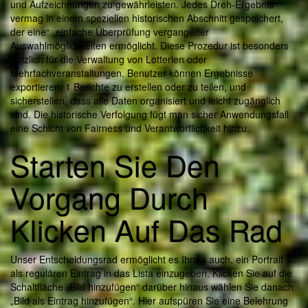
und Aufzeichnungen zu gewährleisten. Jedes Dreh-Ergebnis
vermag in einem speziellen historischen Abschnitt gespeichert,
der eine“ „einfache Überprüfung vergangener
Auswahlmöglichkeiten ermöglicht. Diese Prozedur ist besonders
nützlich für die Verwaltung von Lotterien oder
Mehrfachveranstaltungen. Benutzer können Ergebnisse
exportieren, 1 Berichte zu erstellen oder zu teilen, und
sicherstellen, dass alle Daten organisiert und leicht zugänglich
sind. Die historische Verfolgung fügt man sicher Anwendungsfall
eine Schicht von Fairness und Verantwortlichkeit hinzu.
Starten Sie Den
Vorgang Durch
Klicken Auf Das Rad
Unser Entscheidungsrad ermöglicht es Ihnen auch, ein Portrait
als regulären Eintrag in das Lista einzugeben. Klicken Sie auf die
Schaltfläche „Bild hinzufügen“ darüber hinaus wählen Sie danach
„Bild als Eintrag hinzufügen“. Hier aufspüren Sie eine Belehrung