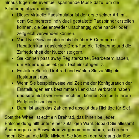
hinaus fügen Sie eventuell spannende Musik dazu, um die
Stimmung abzurunden!
Dieser virtuelle Radsimulator ist der erste seiner Art, mit
dem Sie mehrere individuell gestaltete Radspinner erstellen
können, die Sie entweder unabhängig voneinander oder
zeitgleich verwenden können.
Von Live-Gewinnspielen bis hin über E-Commerce-
Rabatten kann dasjenige Dreh-Rad die Teilnahme und die
Zufriedenheit der Nutzer steigern.
Sie können pass away Registerkarte „Bearbeiten“ haben,
um Bilder und beliebigen Text einzufügen, z.
Erstellen Sie ein Drehrad und wählen Sie zufällig ein
Restaurant aus.
Wenn Sie beispielsweise viel Zeit mit der Konfiguration der
Einstellungen eins bestimmten Lenkrads verbracht haben
und sera nicht verlieren möchten, können Sie fue in Ihrem
Périphérie speichern.
Dann ist auch das Zahlenrad absolut das Richtige für Sie!
Spin the Wheel ist echt ein Drehrad, das Ihnen bei jeder
Entscheidung hilft unter einer zufälligen Wahl. Sobald Sie allesamt
Änderungen am Auswahlrad vorgenommen haben, rad drehen,
indem Sie auf die Mitte klicken. Sie können den Vorgang darüber