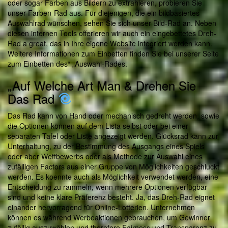
oder sogar Farben aus Bildern zu extrahieren, probieren Sie
unser Farben-Rad aus. Für diejenigen, die ein bildbasiertes
Auswahlrad wünschen, sehen Sie sich unser Bild-Rad an. Neben
diesen internen Tools offerieren wir auch ein eingebettetes Dreh-
Rad a great, das in Ihre eigene Website integriert werden kann.
Weitere Informationen zum Einbetten finden Sie bei unserer Seite
zum Einbetten des“ „Auswahl-Rades.
„Auf Welche Art Man & Drehen Sie
Das Rad
Das Rad kann von Hand oder mechanisch gedreht werden, sowie
die Optionen können auf dem Lista selbst oder bei einer
separaten Tafel oder Liste angezeigt werden. Glücksrad kann zur
Unterhaltung, zu der Bestimmung des Ausgangs eines Spiels
oder aber Wettbewerbs oder als Methode zur Auswahl eines
zufälligen Factors aus einer Gruppe von Möglichkeiten geschluckt
werden. Es koennte auch als Möglichkeit verwendet werden, eine
Entscheidung zu rammeln, wenn mehrere Optionen verfügbar
sind und keine klare Präferenz besteht. Ja, das Dreh-Rad eignet
einander hervorragend für Online-Lotterien. Unternehmen
können es während Werbeaktionen gebrauchen, um Gewinner
zufällig auszuwählen und therefore Fairness und Transparenz zu