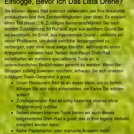
Einlogge, Bevor Ich Das Lista Drehe?
Sie können dieses Rad jederzeit verwenden, um Ihre Kreativität
anzukurbeln und Ihre Zeichenfähigkeiten über üben. Es existiert
einen Teil dieser… 9. Zufälliges NamensradWählen Sie nach
deinem Zufallsprinzip 30 Ruf aus, egal aus welchem ​​Grund Sie
sie benötigen. Im Ernst, aus irgendeinem Grund – vielleicht ein
neuer Profilname, um deine peinliche Vergangenheit zu
verbergen, oder eine neue ewige Identität, während du einen
Kriegsherrn verraten hast. Neben dem Haupt-Dreh-Rad
bereithalten wir mehrere spezialisierte Tools an, o
unterschiedlichen Bedürfnissen gerecht zu werden. Wenn Sie
Gruppen zufällig zuweisen möchten, schauen Sie sich unseren
zufälligen Team-Generator a great.
Unser Restaurant-Rad ist an dieser stelle, um zu helfen.
Können Sie sich nicht entscheiden, sie Farbe Sie wählen
sollen?
Zufallsgenerator Rad ist völlig kostenlos ebenso ohne
Registrierung nutzbar.
Neben diesen internen Tools bieten wir auch dieses
eingebettetes Dreh-Rad a good, das in Ihre eigene Website
integriert werden kann.
Keine Papierkarten oder manuelle Auswahl mehr