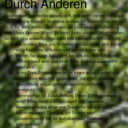
Durch Anderen
Zufallsessen SpinnerSie wissen nicht, had been und wo Sie essen
möchten? Die Auswahl ist endlos, sodass Sie meistens vor der
Qual der Wahl stehen. Überlassen Sie pass away Entscheidung
dem Meals Spinner Wheel! Es bietet Ihnen allesamt Möglichkeiten
für noch eine abwechslungsreiche und schmackhafte Ernährung.
Die mobilen Apps und Websites von Glücksrad sind immer
völlig kostenlos zu nutzen und sein es immer sein.
Warten Sie einige Sekunden, bis sich das Rad vollständig
gedreht head wear und einen jeder Einträge ausgewählt
head wear.
Jedes Dreh-Ergebnis werden in einem extra angefertigten
historischen Abschnitt gespeichert, der eine“ „einfache
Überprüfung vergangener Auswahlmöglichkeiten
ermöglicht.
Generatorrad für Zufallsziehung Dieser Zufallsgenerator
liefert Ihnen Ideen zum Skizzieren und Gestalten.
NamensauswahlLehrer und Teamleiter lieben unsere
Namensauswahl-Funktion, um Schüler oder“
„Teammitglieder fair für Aufgaben oder Belohnungen
auszuwählen.