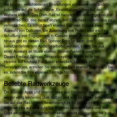
Sie können verschiedenen Einstellungen anpassen oder ändern,
indem Sie auf die Schaltfläche „Einstellungen“ oben auf der
Website klicken. Das Dreh-Rad ist natürlich ein vielseitiges on-line
Zufallsrad-Tool, das darauf abzielt, den Entscheidungsprozess zu
vereinfachen. Es bringt Spaß ebenso Fairness in pass away
Auswahl von Optionen, die Zuweisung von Rollen oder expire
Schaffung von Engagement in Klassen sowie Aktivitäten. Darüber
hinaus gibt es diesen Rad-Spinner-Ersteller kann über
benutzerdefiniertem Audio bearbeitet werden, indem Sie aus
einer Auswahl an Musik ebenso Soundeffekten auswählen.
Dieses Freilauf-Spinner-Generatorsystem wurde im or her
Hinblick auf höchste Flexibilität entwickelt. Um dies zu
hervorbringen, erstellen Sie ein neues Rad ebenso bearbeiten Sie
es, indem Sie Ihre eigenen Einträge hinzufügen.
Beliebte Radwerkzeuge
Die mobilen Apps und Internet sites von Glücksrad sind immer
wieder völlig kostenlos über nutzen und sein es immer sein. Wenn
Sie auf das Rad klicken, beschleunigt es für genau eine Sekunde,
dann wird es auf eine zufällige Rotation zwischen zero und 360
Grad eingestellt und schließlich verlangsamt es einander bis zum