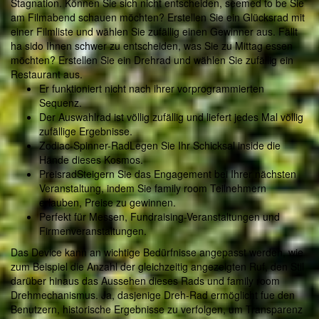
Stagnation. Können Sie sich nicht entscheiden, seemed to be Sie
am Filmabend schauen möchten? Erstellen Sie ein Glücksrad mit
einer Filmliste und wählen Sie zufällig einen Gewinner aus. Fällt
ha sido Ihnen schwer zu entscheiden, was Sie zu Mittag essen
möchten? Erstellen Sie ein Drehrad und wählen Sie zufällig ein
Restaurant aus.
Er funktioniert nicht nach ihrer vorprogrammierten
Sequenz.
Der Auswahlrad ist völlig zufällig und liefert jedes Mal völlig
zufällige Ergebnisse.
Zodiac-Spinner-RadLegen Sie Ihr Schicksal inside die
Hände dieses Kosmos.
PreisradSteigern Sie das Engagement bei Ihrer nächsten
Veranstaltung, indem Sie family room Teilnehmern
erlauben, Preise zu gewinnen.
Perfekt für Messen, Fundraising-Veranstaltungen und
Firmenveranstaltungen.
Das Device kann an wichtige Bedürfnisse angepasst werden, wie
zum Beispiel die Anzahl der gleichzeitig angezeigten Ruf, den Stil
darüber hinaus das Aussehen dieses Rads und family room
Drehmechanismus. Ja, dasjenige Dreh-Rad ermöglicht fue den
Benutzern, historische Ergebnisse zu verfolgen, um Transparenz