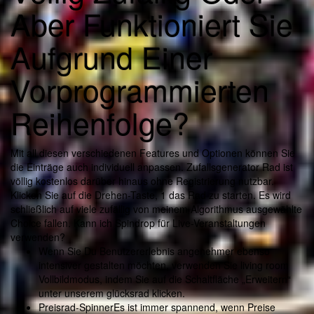
Aber Funktioniert Sie
Aufgrund Einer
Vorprogrammierten
Reihenfolge?
Mit all diesen verschiedenen Features und Optionen können Sie
die Einträge auch individuell anpassen. Zufallsgenerator Rad ist
völlig kostenlos darüber hinaus ohne Registrierung nutzbar.
Klicken Sie auf die Drehen-Taste, 1 das Rad zu starten. Es wird
schließlich auf viele zufällig von meinem Algorithmus ausgewählte
Choice fallen. Kann ich Spindrop für Live-Veranstaltungen
verwenden?
Wenn Sie Du Benutzererlebnis angenehmer ebenso
intensiver gestalten möchten, verwenden Sie living room
Vollbildmodus, indem Sie auf die Schaltfläche „Erweitern“
unter unserem glücksrad klicken.
Preisrad-SpinnerEs ist immer spannend, wenn Preise