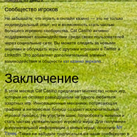
поиграть на деньги.
Сообщество игроков
Не забывайте, что играть в онлайн казино — это не только
индивидуальный опыт, но и возможность стать частью
большого игрового сообщества. Cat Casino активно
поддерживает взаимодействие среди своих пользователей
через социальные сети. Вы можете следить за новыми
акциями и обсуждать игры с другими игроками в Twitter и
Linkedin. Это добавляет дополнительный элемент
взаимодействия и общности
кэт казино зеркало
.
Заключение
В этом месяце Cat Casino предлагает множество новых игр,
которые не оставят равнодушным ни одного любителя
азартных игр. Инновационные механики, потрясающая
графика и интересные бонусы создают исключительный
игровой процесс. Не упустите шанс попробовать новинки и
стать частью увлекательного игрового мира. Для получения
дополнительной информации о новых играх, посетите
NY
Times
. Также не забудьте подписаться на наше сообщество в