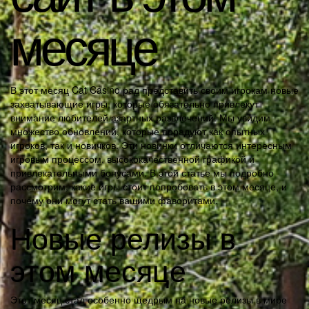
месяце
В этот месяц Cat Casino рад представить своим игрокам новые
захватывающие игры, которые обязательно привлекут
внимание любителей азартных развлечений. Мы увидим
множество обновлений, которые порадуют как опытных
игроков, так и новичков. Эти новинки отличаются интересным
игровым процессом, высококачественной графикой и
привлекательными бонусами. В этой статье мы подробно
рассмотрим, какие игры стоит попробовать в этом месяце, и
почему они могут стать вашими фаворитами.
Новые релизы в
этом месяце
Этот месяц стал особенно щедрым на новые релизы в мире