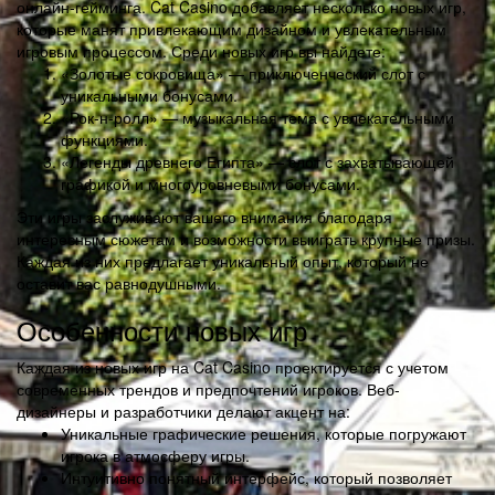
онлайн-гейминга. Cat Casino добавляет несколько новых игр,
которые манят привлекающим дизайном и увлекательным
игровым процессом. Среди новых игр вы найдете:
«Золотые сокровища» — приключенческий слот с
уникальными бонусами.
«Рок-н-ролл» — музыкальная тема с увлекательными
функциями.
«Легенды древнего Египта» — слот с захватывающей
графикой и многоуровневыми бонусами.
Эти игры заслуживают вашего внимания благодаря
интересным сюжетам и возможности выиграть крупные призы.
Каждая из них предлагает уникальный опыт, который не
оставит вас равнодушными.
Особенности новых игр
Каждая из новых игр на Cat Casino проектируется с учетом
современных трендов и предпочтений игроков. Веб-
дизайнеры и разработчики делают акцент на:
Уникальные графические решения, которые погружают
игрока в атмосферу игры.
Интуитивно понятный интерфейс, который позволяет