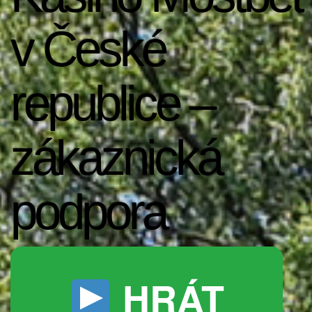
v České
republice –
zákaznická
podpora
HRÁT