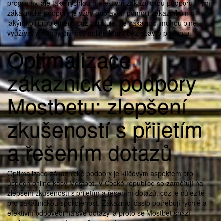
programy, ale také rychlou a efektivní zákaznickou podporu. Tým
zákaznické podpory je vždy připraven pomoci zákazníkům s
jakýmkoli problémem, což zajišťuje, že zákazníci mohou plně
využívat všechny přínosy online hraní bez obav o podporu.
Optimalizace
zákaznické podpory
Mostbetu: zlepšení
zkušeností s přijetím
a řešením dotazů
Optimalizace zákaznické podpory je klíčovým aspektem pro
úspěch online kasy Mostbet. V České republice se zaměřují na
zlepšení zkušeností s přijetím a řešením dotazů, což je důležité
pro zákaznickou spokojenost. Zákazníci často potřebují rychlé a
efektivní odpovědi na své dotazy, a proto se Mostbet snaží