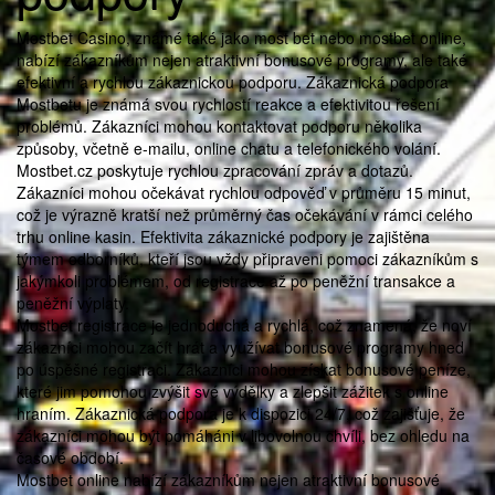
Mostbet Casino, známé také jako most bet nebo mostbet online,
nabízí zákazníkům nejen atraktivní bonusové programy, ale také
efektivní a rychlou zákaznickou podporu. Zákaznická podpora
Mostbetu je známá svou rychlostí reakce a efektivitou řešení
problémů. Zákazníci mohou kontaktovat podporu několika
způsoby, včetně e-mailu, online chatu a telefonického volání.
Mostbet.cz poskytuje rychlou zpracování zpráv a dotazů.
Zákazníci mohou očekávat rychlou odpověď v průměru 15 minut,
což je výrazně kratší než průměrný čas očekávání v rámci celého
trhu online kasin. Efektivita zákaznické podpory je zajištěna
týmem odborníků, kteří jsou vždy připraveni pomoci zákazníkům s
jakýmkoli problémem, od registrace až po peněžní transakce a
peněžní výplaty.
Mostbet registrace je jednoduchá a rychlá, což znamená, že noví
zákazníci mohou začít hrát a využívat bonusové programy hned
po úspěšné registraci. Zákazníci mohou získat bonusové peníze,
které jim pomohou zvýšit své výdělky a zlepšit zážitek s online
hraním. Zákaznická podpora je k dispozici 24/7, což zajišťuje, že
zákazníci mohou být pomáháni v libovolnou chvíli, bez ohledu na
časové období.
Mostbet online nabízí zákazníkům nejen atraktivní bonusové