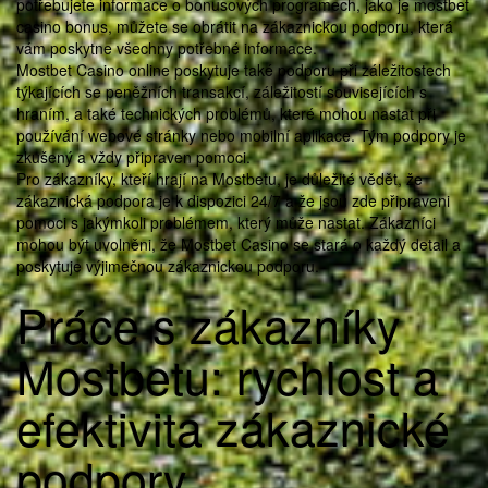
potřebujete informace o bonusových programech, jako je mostbet
casino bonus, můžete se obrátit na zákaznickou podporu, která
vám poskytne všechny potřebné informace.
Mostbet Casino online poskytuje také podporu při záležitostech
týkajících se peněžních transakcí, záležitostí souvisejících s
hraním, a také technických problémů, které mohou nastat při
používání webové stránky nebo mobilní aplikace. Tým podpory je
zkušený a vždy připraven pomoci.
Pro zákazníky, kteří hrají na Mostbetu, je důležité vědět, že
zákaznická podpora je k dispozici 24/7 a že jsou zde připraveni
pomoci s jakýmkoli problémem, který může nastat. Zákazníci
mohou být uvolněni, že Mostbet Casino se stará o každý detail a
poskytuje výjimečnou zákaznickou podporu.
Práce s zákazníky
Mostbetu: rychlost a
efektivita zákaznické
podpory