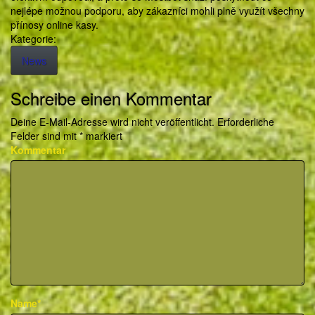
nejlépe možnou podporu, aby zákazníci mohli plně využít všechny
přínosy online kasy.
Kategorie:
News
Schreibe einen Kommentar
Deine E-Mail-Adresse wird nicht veröffentlicht.
Erforderliche
Felder sind mit
*
markiert
Kommentar
Name*