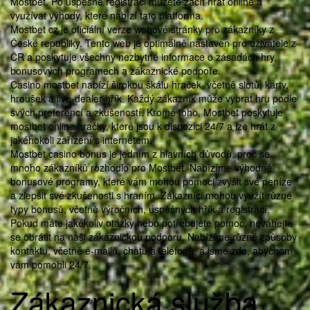
Mostbet. Po úspěšné registraci můžete začít hrát online a
využívat výhody, které nabízí tato platforma.
Mostbet cz je oficiální verze webové stránky pro zákazníky z
České republiky. Tento web je optimálně nastaven pro uživatele z
ČR a poskytuje všechny nezbytné informace o zásadách hry,
bonusových programech a zákaznické podpoře.
Casino mostbet nabízí širokou škálu hraček, včetně slotů, karty,
hroušek a live-dealer hřík. Každý zákazník může vybrat hru podle
svých preferencí a zkušeností. Kromě toho, Mostbet poskytuje
mostbet online hračky, které jsou k dispozici 24/7 a lze hrát z
jakéhokoli zařízení s internetem.
Mostbet casino bonus je jedním z hlavních důvodů, proč se
mnoho zákazníků rozhodlo pro Mostbet. Nabízíme výhodné
bonusové programy, které vám mohou pomoci zvýšit své peníze
a zlepšit své zkušenosti s hraním. Zákazníci mohou využít různé
typy bonusů, včetně výročních, úspěšných hřík a registrací.
Pokud máte jakékoliv otázky nebo potřebujete pomoc, neváhejte
se obrátit na naši zákaznickou podporu. Nabízíme různé způsoby
kontaktu, včetně e-mailu, chatu a telefonu, a jsme zde, abychom
vám pomohli 24/7.
Zákaznická služba