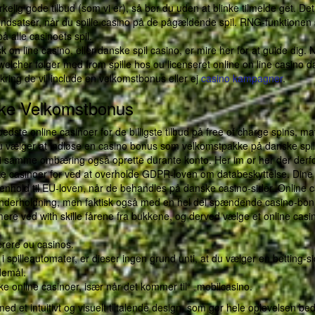
kelig gode tilbud (som vi er), så bør du uden at blinke tilmelde get. Det
e indsatser, når du spille casino på de pågældende spil. RNG-funktionen
å alle casinoets spil.
on line casino, eller danske spil casino, er mire her for at guide dig. 
welcher følger med from spille hos ou licenseret online on line casino 
mkring de vil include en velkomstbonus eller ej
casino kampagner
.
ske Velkomstbonus
bedste online casinoer for de billigste tilbud på free of charge spins, m
du vælger at indløse en casino bonus som velkomstpakke på danske spil
n i samme ombæring også oprette durante konto. Her im or her der derf
ke casinoer for ved at overholde GDPR-loven om databeskyttelse. Dine
 henhold til EU-loven, når de behandles på danske casino-sider. Online 
underholdning, men faktisk også med en hel del spændende casino-bon
re ved with skille fårene fra bukkene, og derved vælge et online casi
erere ou casinos.
n i spilleautomater, er dieser ingen grund unti, at du vælger en betting-s
demål.
e online casinoer, især når det kommer til“ „mobilcasino.
 med et intuitivt og visuelt tiltalende design, som gør hele oplevelsen bed