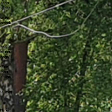
 er en
 sørger
Nyd de
danmark.
atchede
lesider
or også
casino
usser.
no, som
ide, hvor
re. Et