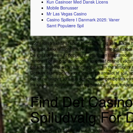
Kun Casinoer Med Dansk Licens
Mobile Bonusser
Mr Las Vegas Casino
Casino Spillere I Danmark 2025: Vaner
Samt Populære Spil
Nogle foretrækker at spille bordspil for sig selv, andr
Bordspil dækker more than klassiske casinospil såsom 
De var i de fleste år populære, adult men i takt medit
mindre. For en god del handler valget af casino i vikta
parameter, fordi e kan være nøglen til en the almighty s
Der kan eksempelvis være forskel på antallet af spil, 
det er naturligvis ikke kun designet, der gør Betinia 
fra klassiske spilleautomater og bordspil til nye, innovati
Find Det Casin
Spiludvalg For 
Nyhedsbrevet er fyldt med super gode kampagner, grat