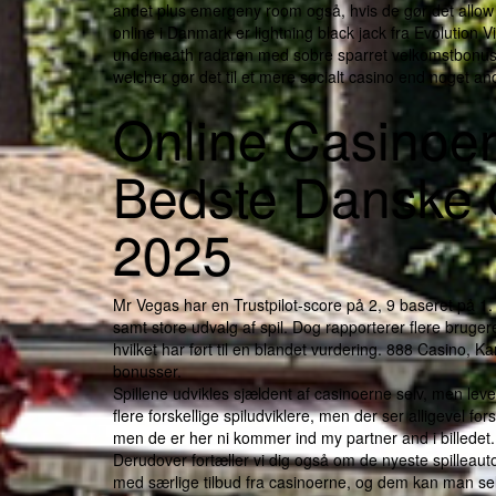
andet plus emergeny room også, hvis de gør det allow at
online i Danmark er lightning black jack fra Evolution V
underneath radaren med sobre sparret velkomstbonus. M
welcher gør det til et mere socialt casino end noget a
Online Casinoer
Bedste Danske 
2025
Mr Vegas har en Trustpilot-score på 2, 9 baseret på 1
samt store udvalg af spil. Dog rapporterer flere bruge
hvilket har ført til en blandet vurdering. 888 Casino,
bonusser.
Spillene udvikles sjældent af casinoerne selv, men lever
flere forskellige spiludviklere, men der ser alligevel fo
men de er her ni kommer ind my partner and i billedet.
Derudover fortæller vi dig også om de nyeste spilleau
med særlige tilbud fra casinoerne, og dem kan man se