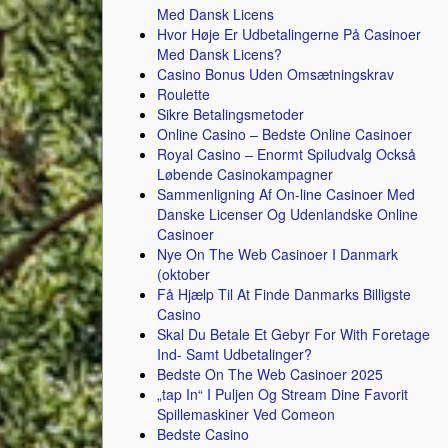
Med Dansk Licens
Hvor Høje Er Udbetalingerne På Casinoer
Med Dansk Licens?
Casino Bonus Uden Omsætningskrav
Roulette
Sikre Betalingsmetoder
Online Casino – Bedste Online Casinoer
Royal Casino – Enormt Spiludvalg Också
Løbende Casinokampagner
Sammenligning Af On-line Casinoer Med
Danske Licenser Og Udenlandske Online
Casinoer
Nye On The Web Casinoer I Danmark
(oktober
Få Hjælp Til At Finde Danmarks Billigste
Casino
Skal Du Betale Et Gebyr For With Foretage
Ind- Samt Udbetalinger?
Bedste On The Web Casinoer 2025
„tap In“ I Puljen Og Stream Dine Favorit
Spillemaskiner Ved Comeon
Bedste Casino