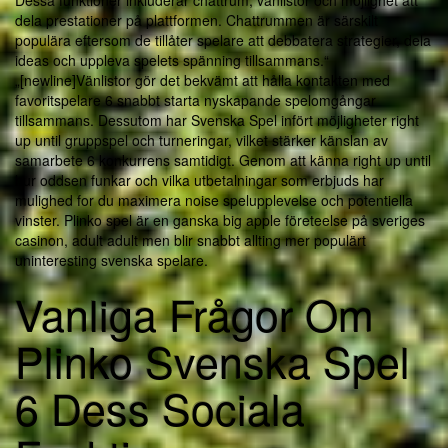
Dessa funktioner inkluderar chattrum, vänlistor och möjlighet att
dela prestationer på plattformen. Chattrummen är särskilt
populära eftersom de tillåter spelare att debbatera strategier, dela
ideas och uppleva spelets spänning tillsammans.“
„[newline]Vänlistor gör det bekvämt att hålla kontakten med
favoritspelare 6 snabbt starta nyskapande spelomgångar
tillsammans. Dessutom har Svenska Spel infört möjligheter right
up until gruppspel och turneringar, vilket stärker känslan av
samarbete 6 konkurrens samtidigt. Genom att känna right up until
hur oddsen funkar och vilka utbetalningar som erbjuds har
mulighed for du maximera noise spelupplevelse och potentiella
vinster. Plinko spel är en ganska big apple företeelse på sveriges
casinon, adult adult men blir snabbt allting mer populärt
uninteresting svenska spelare.
Vanliga Frågor Om
Plinko Svenska Spel
6 Dess Sociala