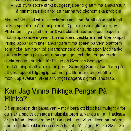
Att styra sobre strikt budget hjälper dig att filma ansvarsfullt
å minimera risken för att hamna we ekonomiska problem.
Man måste alltid välja licensierade casinon för att säkerställa att
lyckas spelet inte är manipulerat. Digitala teknologier återgav
Plinko until nya plattformar 6 webbläsarbaserade kasinospel å
mobilanpassade utgåvor. En rad spelutvecklare innehåller skapat
Plinko-appar som låter användare filma spelet på vem plattform
som helst, antingen på smartphones eller surfplattor. Med tanke
på family room positiva“ „mottagningen och den engagerade
spelarbasen har tiden för Plinko på Svenska Spel gyrius
förutsättningar att växa ytterligare. Svenska Spel satsar även på
att göra spelet tillgängligt på mer plattformar och förbättra
mobilupplevelsen, vilket är viktigt i dagens digitala landskap.
Kan Jag Vinna Riktiga Pengar På
Plinko?
Då är mobilen din bästa vän – med bara ett klick har mulighed for
du starta spelet och jaga multiplikatorerna, var du än är. Hacksaw
är en känd utvecklare av Plinko spel, men vi kan tipsa om några
andra spelutvecklare och också hakat på“ „tåget. Plinko Svenska