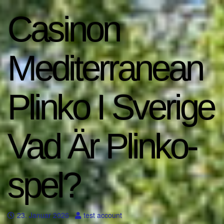
Casinon
Mediterranean
Plinko I Sverige
Vad Är Plinko-
spel?
23. Januar 2026
test account