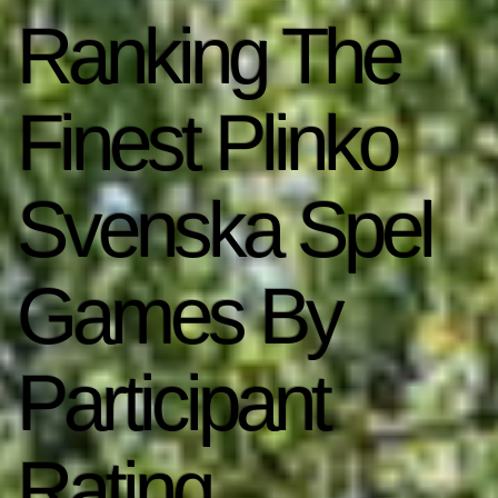
Ranking The
Finest Plinko
Svenska Spel
Games By
Participant
Rating