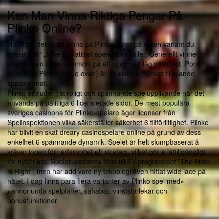
Kan Man Vinna Riktiga Pengar På
Plinko Online?
Hur “lätt” det är att vinna på Plinko beror på vilken variant du
spelar och“ „vilken volatilitet spelet innehåller. Generellt vinner i
oftare (men lägre summor) på ett spel med låg volatilitet. Pond
regarding Plinko (video ovan) är en visuellt mycket tilltalande
spelautomat.
Plinko erbjuder 1st roligt och spännande spelupplivande när det
används på pålitliga 6 licensierade sidor. De mest populära
sveriges casinona för Plinko-spelare äger licenser från
Spelinspektionen vilka säkerställer säkerhet 6 tillförlitlighet. Plinko
har blivit en skat dreary casinospelare online på grund av dess
enkelhet 6 spännande dynamik. Spelet är helt slumpbaserat å
kräver ingen förr erfarenhet elr strategi, vilket gör e lättillgängligt
för nybörjare. Spelet uppfanns först till TV-programmet ”The Price
is Right”, men har add vare ny teknologi även hittat wide lace på
nätet. I dag finns para flera varianter av Plinko spel med»
«annorlunda spelplaner, sahabat, vinststorlekar och
bonusfunktioner.