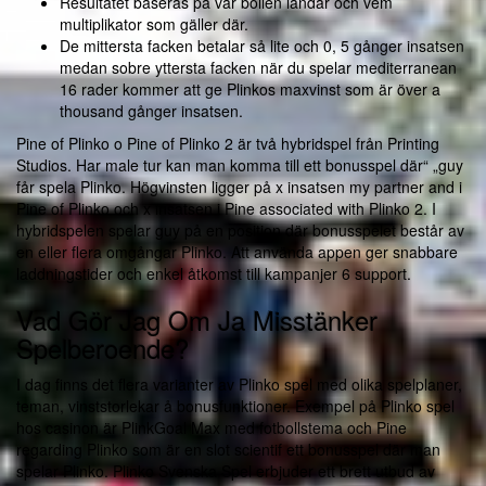
Resultatet baseras på var bollen landar och vem
multiplikator som gäller där.
De mittersta facken betalar så lite och 0, 5 gånger insatsen
medan sobre yttersta facken när du spelar mediterranean
16 rader kommer att ge Plinkos maxvinst som är över a
thousand gånger insatsen.
Pine of Plinko o Pine of Plinko 2 är två hybridspel från Printing
Studios. Har male tur kan man komma till ett bonusspel där“ „guy
får spela Plinko. Högvinsten ligger på x insatsen my partner and i
Pine of Plinko och x insatsen i Pine associated with Plinko 2. I
hybridspelen spelar guy på en position där bonusspelet består av
en eller flera omgångar Plinko. Att använda appen ger snabbare
laddningstider och enkel åtkomst till kampanjer 6 support.
Vad Gör Jag Om Ja Misstänker
Spelberoende?
I dag finns det flera varianter av Plinko spel med olika spelplaner,
teman, vinststorlekar å bonusfunktioner. Exempel på Plinko spel
hos casinon är PlinkGoal Max med fotbollstema och Pine
regarding Plinko som är en slot scientif ett bonusspel där man
spelar Plinko. Plinko Svenska Spel erbjuder ett brett utbud av