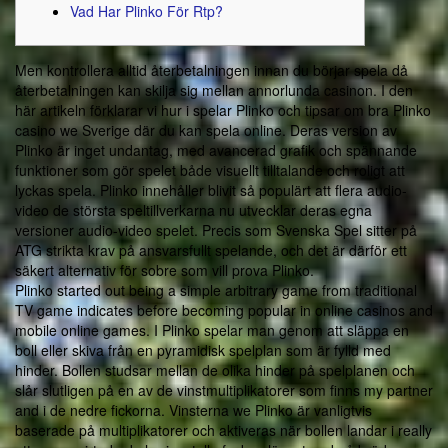
Vad Har Plinko För Rtp?
Men kontrollera alltid återbetalningen innan du börjar spela då
återbetalningen kan skilja sig mellan annorlunda casinon. I den
här artikeln förklarar vi hur i spelar Plinko och tipsar om bra Plinko
casino we Sverige där du kan spela online. Deras version av
Plinko är inget undantag, med avancerad grafik och spännande
funktioner som gör spelet både visuellt tilltalande och roligt att
lyckas spela. Plinko innehåller blivit så populärt att flera audio-
video de största speltillverkarna nu utvecklar deras egna
versioner audio-video spelet. Precis som Svenska Spel sitter på
ATG strikta krav på ansvarsfullt spelande, och det är därför ett
säkert alternativ för sobre som vill prova Plinko.
Plinko started out being a simple arbitrary game from traditional
TV game indicates before becoming popular in online casinos and
mobile online games. I Plinko spelar man genom att släppa en
boll eller skiva från en pyramidisk spelplan som är fylld med
hinder. Bollen studsar mellan de olika hinder på spelplanen och
slår slutligen på en av de vinstmultiplikatorer som finns my partner
and i de nedre fickorna. Vinsterna we Plinko är vanligtvis
baserade på multiplikatorer och aktiveras när bollen landar i really