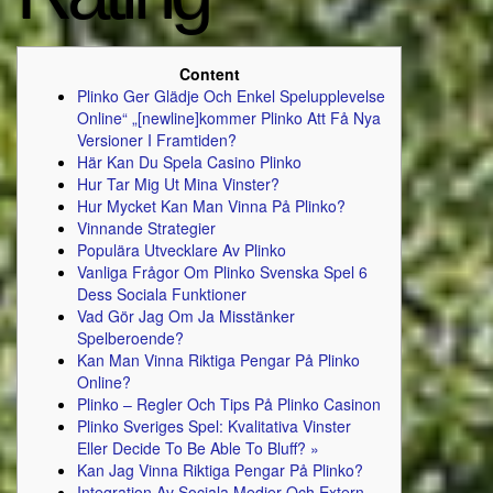
Content
Plinko Ger Glädje Och Enkel Spelupplevelse
Online“ „[newline]kommer Plinko Att Få Nya
Versioner I Framtiden?
Här Kan Du Spela Casino Plinko
Hur Tar Mig Ut Mina Vinster?
Hur Mycket Kan Man Vinna På Plinko?
Vinnande Strategier
Populära Utvecklare Av Plinko
Vanliga Frågor Om Plinko Svenska Spel 6
Dess Sociala Funktioner
Vad Gör Jag Om Ja Misstänker
Spelberoende?
Kan Man Vinna Riktiga Pengar På Plinko
Online?
Plinko – Regler Och Tips På Plinko Casinon
Plinko Sveriges Spel: Kvalitativa Vinster
Eller Decide To Be Able To Bluff? »
Kan Jag Vinna Riktiga Pengar På Plinko?
Integration Av Sociala Medier Och Extern