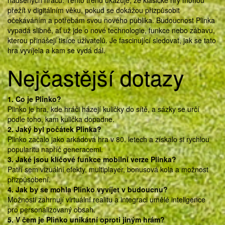
nadšených hráčů. Tento trend ukazuje, že klasické hry mohou
přežít v digitálním věku, pokud se dokážou přizpůsobit
očekáváním a potřebám svou nového publika. Budoucnost Plinka
vypadá slibně, ať už jde o nové technologie, funkce nebo zábavu,
kterou přinášejí tisíce uživatelů. Je fascinující sledovat, jak se tato
hra vyvíjela a kam se vydá dál.
Nejčastější dotazy
1. Co je Plinko?
Plinko je hra, kde hráči házejí kuličky do sítě, a sázky se určí
podle toho, kam kulička dopadne.
2. Jaký byl počátek Plinka?
Plinko začalo jako arkádová hra v 80. letech a získalo si rychlou
popularitu napříč generacemi.
3. Jaké jsou klíčové funkce mobilní verze Plinka?
Patří sem vizuální efekty, multiplayer, bonusová kola a možnost
přizpůsobení.
4. Jak by se mohla Plinko vyvíjet v budoucnu?
Možnosti zahrnují virtuální realitu a integraci umělé inteligence
pro personalizovaný obsah.
5. V čem je Plinko unikátní oproti jiným hrám?