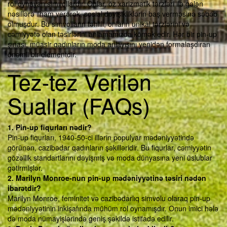
rol oynayan simvollardır. Onlar, öz xarizmatik tərzləri ilə gələn
nəsillərə ilham verərək, sosial dəyişikliklərin baş verməsinə səbəb
olmuşdur. Bu simvolların təhlili, onların unikal tərzlərini və
cəmiyyətə olan təsirlərini anlamamızda kömək edir. Hər bir pin-up
şınası, müasir qadınların moda anlayışını yenidən formalaşdıran
önəmli bir elementdir.
Tez-tez Verilən
Suallar (FAQs)
1. Pin-up fiqurları nədir?
Pin-up fiqurları, 1940-50-ci illərin populyar mədəniyyətində
görünən, cazibədar qadınların şəkilləridir. Bu fiqurlar, cəmiyyətin
gözəllik standartlarını dəyişmiş və moda dünyasına yeni üslublar
gətirmişlər.
2. Marilyn Monroe-nun pin-up mədəniyyətinə təsiri nədən
ibarətdir?
Marilyn Monroe, feminitet və cazibədarlıq simvolu olaraq pin-up
mədəniyyətinin inkişafında mühüm rol oynamışdır. Onun imici hələ
də moda nümayişlərində geniş şəkildə istifadə edilir.