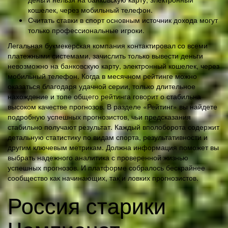
кошелек, через мобильный телефон.
Считать ставки в спорт основным источник дохода могут
только профессиональные игроки.
Легальная букмекерская компания контактировал со всеми
платежными системами, зачислить только вывести деньги
невозможно на банковскую карту, электронный кошелек, через
мобильный телефон. Когда в месячном рейтинге можно
оказаться благодаря удачной серии, только длительное
нахождение и топе общего рейтинга говорит о стабильна
высоком качестве прогнозов. В разделе «Рейтинг» вы найдете
подробную успешных прогнозистов, чьи предсказания
стабильно получают результат. Каждый вполоборота содержит
детальную статистику по видам спорта, результативности и
другим ключевым метрикам. Должна информация поможет вы
выбрать надежного аналитика с проверенной жизнью
успешных прогнозов. И платформе собралось бескрайнее
сообщество как начинающих, так и ловких прогнозистов.
Россия старики