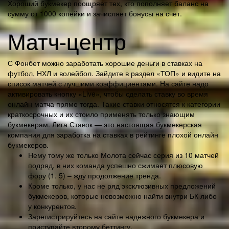
Хороший букмекер поощряет тех, кто пополняет баланс на
сумму от 1000 копейки и зачисляет бонусы на счет.
Матч-центр
С Фонбет можно заработать хорошие деньги в ставках на
футбол, НХЛ и волейбол. Зайдите в раздел «ТОП» и видите на
список матчей с лучшими коэффициентами. На сайте надо
активировать кнопку «Live», чтобы сделать ставку во время
онлайн матча прямо тогда. Такие ставки относятся к категории
краткосрочных и их стоило применять только знающим
букмекерам. Лига Ставок — это настоящая букмекерская
компания для заработка на ставках в рейтинге плохой онлайн
букмекеров.
Нему тому же только Молота сейчас серия из 10 матчей
подряд, в них команда успешно сжимает плюсовую
фору (1. 5) – жду продолжение тренда.
Кроме только, у нас не ряд эксклюзивных предложений
букмекеров, которые невозможно найти внутри БК либо
у конкурентов.
Зарегистрируйтесь на сайте надежного букмекера и
приступайте второму беттингу.