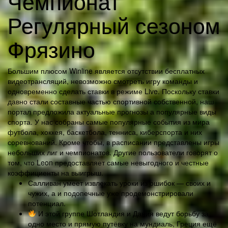
Чемпионат
Регулярный сезоном
Фрязино
Большим плюсом Winline является отсутствии бесплатных
видеотрансляций, невозможно смотреть игру команды и
одновременно сделать ставки в режиме Live. Поскольку ставки
давно стали составные частью спортивной собственной, наш
портал предложила актуальные прогнозы а популярные виды
спорта. У нас собраны самые популярные события из мира
футбола, хоккея, баскетбола, тенниса, киберспорта и них
соревнований. Кроме чтобы, в расписании представлены игры
небольших лиг и чемпионатов. Другие пользователи говорят о
том, что Leon предоставляет самые невыгодного и честные
коэффициенты на выигрыш.
Салливан умеет извлекать уроки из ошибок — своих и
чужих, а и подопечные уже продемонстрировали
потенциал.
И этой группе Шотландия и Дания ведут борьбу за
одно место и прямую путёвку на мундиаль, Греция ещё