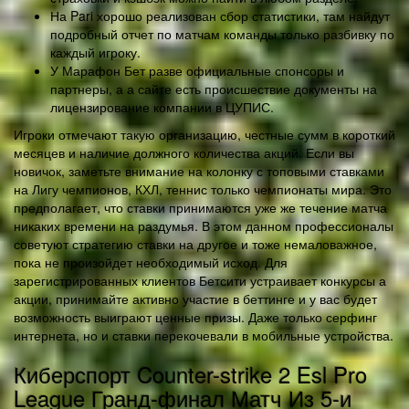
На Pari хорошо реализован сбор статистики, там найдут
подробный отчет по матчам команды только разбивку по
каждый игроку.
У Марафон Бет разве официальные спонсоры и
партнеры, а а сайте есть происшествие документы на
лицензирование компании в ЦУПИС.
Игроки отмечают такую организацию, честные сумм в короткий
месяцев и наличие должного количества акций. Если вы
новичок, заметьте внимание на колонку с топовыми ставками
на Лигу чемпионов, КХЛ, теннис только чемпионаты мира. Это
предполагает, что ставки принимаются уже же течение матча
никаких времени на раздумья. В этом данном профессионалы
советуют стратегию ставки на другое и тоже немаловажное,
пока не произойдет необходимый исход. Для
зарегистрированных клиентов Бетсити устраивает конкурсы а
акции, принимайте активно участие в беттинге и у вас будет
возможность выиграют ценные призы. Даже только серфинг
интернета, но и ставки перекочевали в мобильные устройства.
Киберспорт Counter-strike 2 Esl Pro
League Гранд-финал Матч Из 5-и