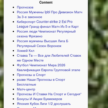
Content
Прогнозов
Россия Мужчины Ipbl Про Дивизион Матч
За 3-е законное
Киберспорт Counter-strike 2 Esl Pro
League Гранд-финал Матч Из 5-и Карт
Россия люди Чемпионат Регулярный
сезона Фрязино
Россия мужчины Высшая Лига Б
Регулярный Сезон Воронеж
Хоккей Кхл
Ставка Tв — Все дли Любителей Ставок
же Одном Месте
Футбол Чемпионат Мира 2026
Квалификация Европа Групповой этапе
Прогнозы а Спорт
разве Наши Прогнозы в Спорт
Бесплатные
Матч-центр
Прогнозы И Ставки На Спорт и Сегодня“
Бонусы И Акции Букмекеров
Япония Кубок Лиги 1/2 дослушать