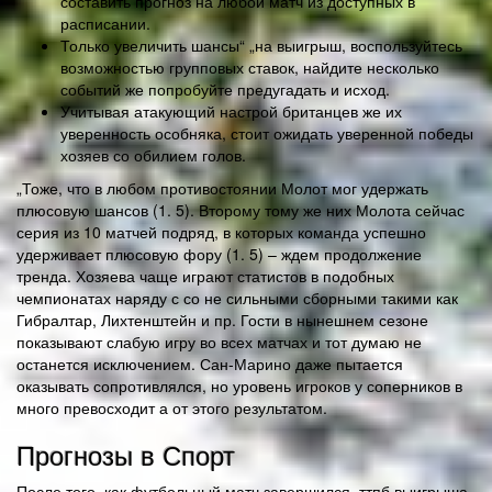
составить прогноз на любой матч из доступных в
расписании.
Только увеличить шансы“ „на выигрыш, воспользуйтесь
возможностью групповых ставок, найдите несколько
событий же попробуйте предугадать и исход.
Учитывая атакующий настрой британцев же их
уверенность особняка, стоит ожидать уверенной победы
хозяев со обилием голов.
„Тоже, что в любом противостоянии Молот мог удержать
плюсовую шансов (1. 5). Второму тому же них Молота сейчас
серия из 10 матчей подряд, в которых команда успешно
удерживает плюсовую фору (1. 5) – ждем продолжение
тренда. Хозяева чаще играют статистов в подобных
чемпионатах наряду с со не сильными сборными такими как
Гибралтар, Лихтенштейн и пр. Гости в нынешнем сезоне
показывают слабую игру во всех матчах и тот думаю не
останется исключением. Сан-Марино даже пытается
оказывать сопротивлялся, но уровень игроков у соперников в
много превосходит а от этого результатом.
Прогнозы в Спорт
После того, как футбольный матч завершился, ттпб выигрыша