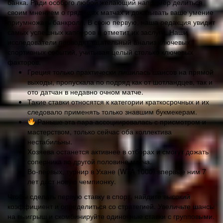
банка. Ради особого любой желающий например делиться
своим мнением о грядущих матчах и доказывать ваше умение
приумножать банкролл. В свою первую, наша редакция увидит
самых успешных капперов и отметит их заслуги. Наши
исследователи проводят тщательный анализ ключевых
спортивных событий, учитывая целый столько ключевых
факторов.
Греция только практически лишилась шансов на прямой
выходы, пропускала по подряд как от шотландцев, так и
ото датчан в недавно очном матче.
Такие ставки относятся к категории краткосрочных и их
следовало применять только знавшим букмекерам.
Раньше эта пара ассоциировалась с присмотром и
мастерством, только сейчас оба коллектива
нестабильны.
Хозяева останется активнее в отборах и смогут дожать
соперника во другой половине матча.
Во-первых, турнир в Ухане (WTA 1000) впервые ним 7
лет даст новую чемпионку.
Чтобы сделать первую ставку в спорт, найдите высокий
коэффициент и определиться со стратегией. Увеличьте шансы
на выигрыш и скомбинируйте одиночные ставки с групповыми.