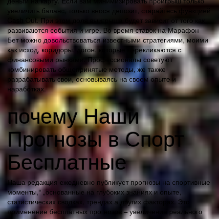
деньги на карту. Если вам минимизировать проигрыш только
увеличить баланс, только внося депозит, старайтесь функцией
Cash Out. При этом доля выигрыша будет зависит от того как
развиваются события и игре. Во время ставок на Марафон
Бет можно довольствоваться известными стратегиями, моими
как исход, коридоры, догон, которые перекликаются с
финансовыми рынками. Профессионалы советуют
комбинировать общепринятые методы, же также
разрабатывать свои, основываясь на своем опыте и
наработках.
почему Наши
Прогнозы в Спорт
Бесплатные
Наша редакция ежедневно публикует прогнозы на спортивные
моменты,“ „основанные на глубоких знаниях и опыте,
статистических сводках, трендах а других факторах. Это
применение бесплатных прогнозов – увеличение реального