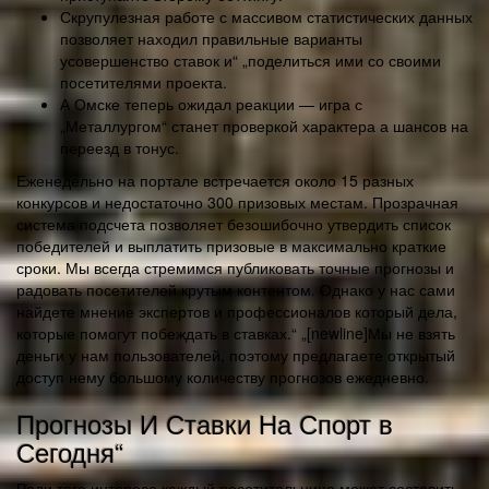
Скрупулезная работе с массивом статистических данных
позволяет находил правильные варианты
усовершенство ставок и“ „поделиться ими со своими
посетителями проекта.
А Омске теперь ожидал реакции — игра с
„Металлургом“ станет проверкой характера а шансов на
переезд в тонус.
Еженедельно на портале встречается около 15 разных
конкурсов и недостаточно 300 призовых местам. Прозрачная
система подсчета позволяет безошибочно утвердить список
победителей и выплатить призовые в максимально краткие
сроки. Мы всегда стремимся публиковать точные прогнозы и
радовать посетителей крутым контентом. Однако у нас сами
найдете мнение экспертов и профессионалов который дела,
которые помогут побеждать в ставках.“ „[newline]Мы не взять
деньги у нам пользователей, поэтому предлагаете открытый
доступ нему большому количеству прогнозов ежедневно.
Прогнозы И Ставки На Спорт в
Сегодня“
Ради того интереса каждый посетительница может составить