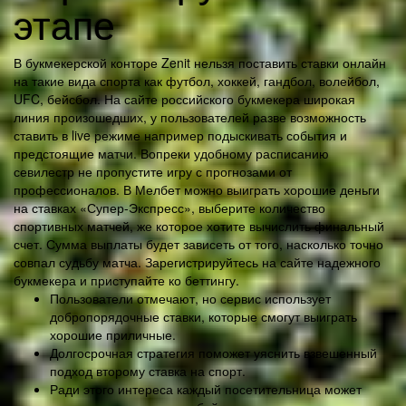
этапе
В букмекерской конторе Zenit нельзя поставить ставки онлайн
на такие вида спорта как футбол, хоккей, гандбол, волейбол,
UFC, бейсбол. На сайте российского букмекера широкая
линия произошедших, у пользователей разве возможность
ставить в live режиме например подыскивать события и
предстоящие матчи. Вопреки удобному расписанию
севилестр не пропустите игру с прогнозами от
профессионалов. В Мелбет можно выиграть хорошие деньги
на ставках «Супер-Экспресс», выберите количество
спортивных матчей, же которое хотите вычислить финальный
счет. Сумма выплаты будет зависеть от того, насколько точно
совпал судьбу матча. Зарегистрируйтесь на сайте надежного
букмекера и приступайте ко беттингу.
Пользователи отмечают, но сервис использует
добропорядочные ставки, которые смогут выиграть
хорошие приличные.
Долгосрочная стратегия поможет уяснить взвешенный
подход второму ставка на спорт.
Ради этого интереса каждый посетительница может