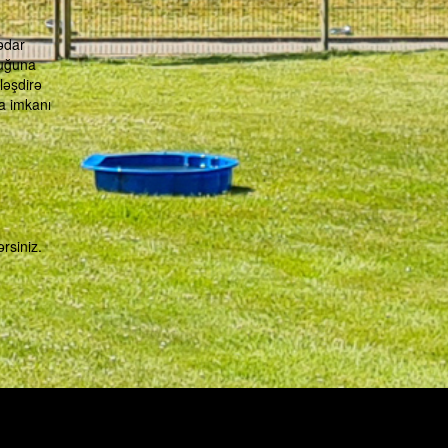
ədar
duğuna
ləşdirə
a imkanı
rsiniz.