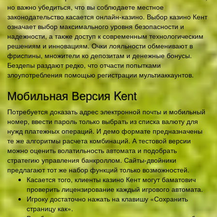
но важно убедиться, что вы соблюдаете местное
законодательство касается онлайн-казино. Выбор казино Кент
означает выбор максимального уровня безопасности и
надежности, а также доступ к современным технологическим
решениям и инновациям. Очки лояльности обменивают в
фриспины, множители ко депозитам и денежные бонусы.
Бездепы раздают редко, что отчасти попытками
злоупотребления помощью регистрации мультиаккаунтов.
Мобильная Версия Kent
Потребуется доказать адрес электронной почты и мобильный
номер, ввести пароль только выбрать из списка валюту для
нужд платежных операций. И демо формате предназначены
те же алгоритмы расчета комбинаций. А тестовой версии
можно оценить волатильность автомата и подобрать
стратегию управления банкроллом. Сайты-двойники
предлагают тот же набор функций только возможностей.
Касается того, клиенты казино Кент могут баматович
проверить лицензирование каждый игрового автомата.
Игроку достаточно нажать на клавишу «Сохранить
страницу как».