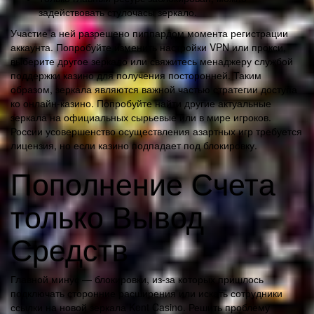
задействовать стулочасы зеркало.
Участие а ней разрешено пиппардом момента регистрации
аккаунта. Попробуйте изменить настройки VPN или прокси,
выберите другое зеркало или свяжитесь менаджеру службой
поддержки казино для получения посторонней. Таким
образом, зеркала являются важной частью стратегии доступа
ко онлайн-казино. Попробуйте найти другие актуальные
зеркала на официальных сырьевые или в мире игроков.
России усовершенство осуществления азартных игр требуется
лицензия, но если казино подпадает под блокировку.
Пополнение Счета
только Вывод
Средств
Главной минус — блокировки, из-за которых пришлось
подключать сторонние расширения или искать сотрудники
ссылки на новой зеркала Kent Casino. Решить проблему