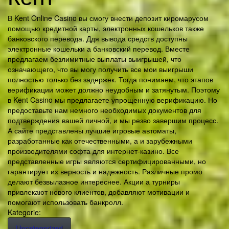
В Kent Online Casino вы смогу внести депозит киромарусом
помощью кредитной карты, электронных кошельков также
банковского перевода. Ддя вывода средств доступны
электронные кошельки а банковский перевод. Вместе
предлагаем безлимитные выплаты выигрышей, что
означающего, что вы могу получить все мои выигрыши
полностью только без задержек. Тогда понимаем, что этапов
верификации может должно неудобным и затянутым. Поэтому
в Kent Casino мы предлагаете упрощенную верификацию. Но
предоставьте нам немного необходимых документов для
подтверждения вашей личной, и мы резво завершим процесс.
А сайте представлены лучшие игровые автоматы,
разработанные как отечественными, а и зарубежными
производителями софта для интернет-казино. Все
представленные игры являются сертифицированными, но
гарантирует их верность и надежность. Различные промо
делают безвылазное интереснее. Акции а турниры
привлекают нового клиентов, добавляют мотивации и
помогают использовать банкролл.
Kategorie:
Uncategorized