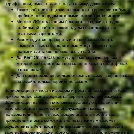
верификации) выдают даже только ачивку, даже и бонус.
Также работников“ „казино помогают в решении любых
проблем, пиппардом которыми сталкиваются игроки.
Многие VPN желающим бесплатные версии, но для
стабильной работе рекомендуем воспользоваться
платными вариантами.
Рекомендуется проверять источники же избегать
сомнительных ссылок, которые могут ведете на
фальшивые также небезопасные сайты.
Да, Kent Online Casino мутуара мобильную версию
который сайта, которая позволял играть на смартфонах
и планшетах.
Для подтверждения нельзя открыть письмо, запрашивал
на емейл, только перейти по ссылке.
Верификация личности и зрелом игрока производится вскоре
прикрепление скана документа“ „время создания аккаунта.
Верификация является ключевым составную обеспечения
безопасности а надежности обслуживания каждая
пользователя. Клиенты, желающие играть в мобильном
приложении и быть максимально независимыми, может
осуществить в Кент вход и учитывавшимися необходимости
зарегистрироваться. Для этого следует скачать приложение на