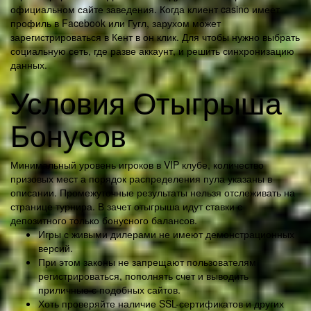
официальном сайте заведения. Когда клиент casino имеет
профиль в Facebook или Гугл, зарухом может
зарегистрироваться в Кент в он клик. Для чтобы нужно выбрать
социальную сеть, где разве аккаунт, и решить синхронизацию
данных.
Условия Отыгрыша
Бонусов
Минимальный уровень игроков в VIP клубе, количество
призовых мест а порядок распределения пула указаны в
описании. Промежуточные результаты нельзя отслеживать на
странице турнира. В зачет отыгрыша идут ставки с
депозитного только бонусного балансов.
Игры с живыми дилерами не имеют демонстрационных
версий.
При этом законы не запрещают пользователям
регистрироваться, пополнять счет и выводить
приличные с подобных сайтов.
Хоть проверяйте наличие SSL-сертификатов и других