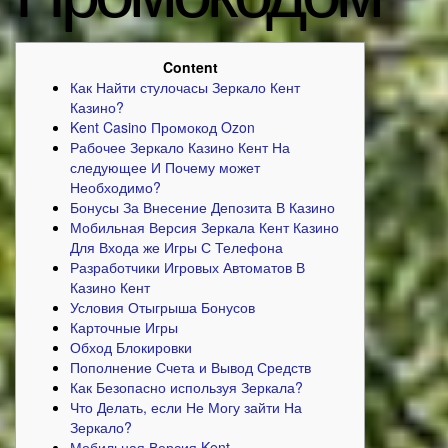
Content
Как Найти стулочасы Зеркало Кент
Казино?
Kent Casino Промокод Ozon
Рабочее Зеркало Казино Кент На
следующее И Почему может
Необходимо?
Бонусы За Внесение Депозита В Казино
Мобильная Версия Зеркала Кент Казино
Для Входа же Игры С Телефона
Разработчики Игровых Автоматов В
Казино Кент
Условия Отыгрыша Бонусов
Карточные Игры
Обход Блокировки
Пополнение Счета и Вывод Средств
Как Безопасно используя Зеркала?
Что Делать, если Не Могу зайти На
Зеркало?
Мобильная Версия Kent