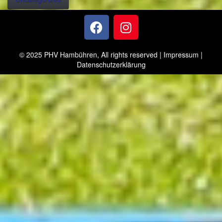
© 2025 PHV Hambühren, All rights reserved |
Impressum
|
Datenschutzerklärung