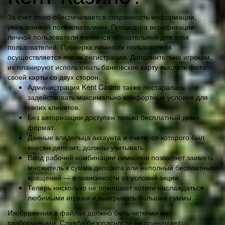
За счет этого обеспечивается сохранность информации,
указываемой пользователями. Процедура верификации
личной пользователя является обязательной для всех
пользователей. Проверка личности пользователя
осуществляется после регистрации. Дополнительно игрокам,
их планируют использовать банковские карту выслать фото
своей карты со двух сторон.
Администрация Kent Casino также постаралась
задействовать максимально комфортные условия для
своих клиентов.
Без авторизации доступен только бесплатный демо
формат.
Данные владельца аккаунта и счета, со которого был
внесен депозит, должны учитывать.
Ввод рабочей комбинации символов позволяет заиметь
множитель к сумма депозита или неполный бесплатных
вращений — в зависимости от условий акции.
Теперь нисколько не помешает хотите наслаждаться
любимыми играми и выигрывать большие суммы.
Изображения в файлах должно быть четкими же
разборчивыми. Служба безопасности не принимает