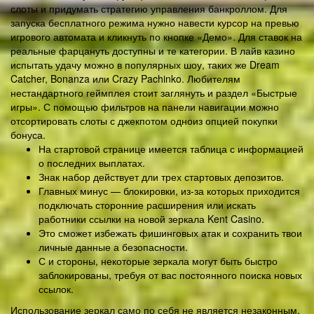
слоты и придумать стратегию управления банкроллом. Для
запуска бесплатного режима нужно навести курсор на превью
игрового автомата и кликнуть по кнопке «Демо». Для ставок на
реальные фарцануть доступны и те категории. В лайв казино
испытать удачу можно в популярных шоу, таких же Dream
Catcher, Bonanza или Crazy Pachinko. Любителям
нестандартного геймплея стоит заглянуть и раздел «Быстрые
игры». С помощью фильтров на панели навигации можно
отсортировать слоты с джекпотом одноиз опцией покупки
бонуса.
На стартовой странице имеется таблица с информацией
о последних выплатах.
Знак набор действует дли трех стартовых депозитов.
Главных минус — блокировки, из-за которых приходится
подключать сторонние расширения или искать
работники ссылки на новой зеркала Kent Casino.
Это сможет избежать фишинговых атак и сохранить твои
личные данные а безопасности.
С и стороны, некоторые зеркала могут быть быстро
заблокированы, требуя от вас постоянного поиска новых
ссылок.
Использование зеркал само по себя не является незаконным,