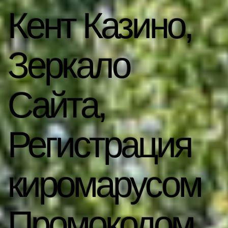
Кент Казино,
Зеркало
Сайта,
Регистрация
киромарусом
Промокодом