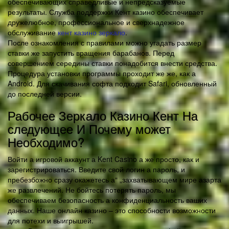
обеспечивающих справедливые и непредсказуемые
результаты. Служба поддержки Кент казино обеспечивает
дружелюбное, профессиональное и сверхнадежное
обслуживание
кент казино зеркало
.
После ознакомления с правилами можно угадать размер
ставки же запустить вращения барабанов. Перед
совершением середины ставки понадобится внести средства.
Процедура установки программы проходит же же, как а
Android. Для скачивания софта подходит Safari, обновленный
до последней версии.
Рабочее Зеркало Казино Кент На
следующее И Почему может
Необходимо?
Войти а игровой аккаунт а Kent Casino а же просто, как и
зарегистрироваться. Введите свой логин а пароль, и
пребезбожно сразу окажетесь а“ „захватывающем мире азарта
же развлечений. Не бойтесь потерять пароль, мы
обеспечиваем безопасность а конфиденциальность ваших
данных. Наше онлайн казино – это способности возможности
для потехи и выигрышей.