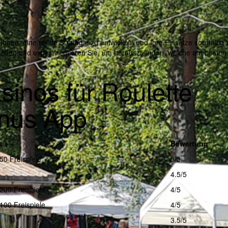
en, eine solide Strategie zu entwickeln und Ihre Einsätze sorgfältig 
keiten und experimentieren Sie, um herauszufinden, welche am besten
sinos für Roulette
nus App
s
Bewertung
50 Freispiele
5/5
4.5/5
200 Freispiele
4/5
100 Freispiele
4/5
3.5/5