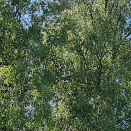
rfahrung
iesem
s App