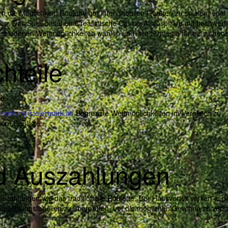
 die Möglichkeit, Roulette auf ihren mobilen Geräten zu spielen, egal 
n. Das Spiel bietet eine realistische Casino-Atmosphäre mit hochwert
schiedenen Wettmöglichkeiten wählen und ihre Strategie für ein aufre
hteile
le
mpelung-steiermark.at/
Begrenzte Wettmöglichkeiten im Vergleich zu
hem Roulette
d Auszahlungen
ahlungen wie das traditionelle Roulette. Der Hausvorteil variiert je n
die Auszahlungstabellen zu überprüfen, um die möglichen Gewinne zu ver