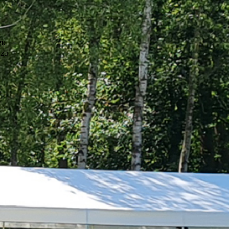
zu
 zu