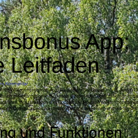
nsbonus App:
e Leitfaden
nen Kommentar
lette Willkommensbonus App. Als langjähriger Spieler mit 15 Jahren E
 Ihnen alle Informationen zu diesem aufregenden Spiel zu liefern. In d
Nachteilen, Auszahlungen und Tipps für
die Roulette Willkommensbonu
chen Online-Casinos Sie dieses Spiel spielen können und wie Sie die
ung und Funktionen