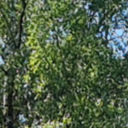
ft eine
s
sende
dischen