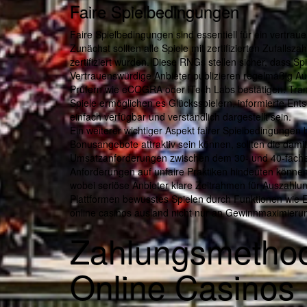
Faire Spielbedingungen
Faire Spielbedingungen sind essentiell für ein vertra
Zunächst sollten alle Spiele mit zertifizierten Zufalls
zertifiziert wurden. Diese RNGs stellen sicher, dass Spi
Vertrauenswürdige Anbieter publizieren regelmäßig Au
Prüfern wie eCOGRA oder iTech Labs bestätigen. Tran
Spiele ermöglichen es Glücksspielern, informierte Ents
einfach verfügbar und verständlich dargestellt sein.
Ein weiterer wichtiger Aspekt fairer Spielbedingungen
Bonusangebote attraktiv sein können, sollten die dami
Umsatzanforderungen zwischen dem 30- und 40-fachen
Anforderungen auf unfaire Praktiken hindeuten können
wobei seriöse Anbieter klare Zeitrahmen für Auszahlu
Plattformen bewusstes Spielen durch Funktionen wie Ei
online casinos ausland nicht nur an Gewinnmaximierung
Zahlungsmethod
Online Casinos