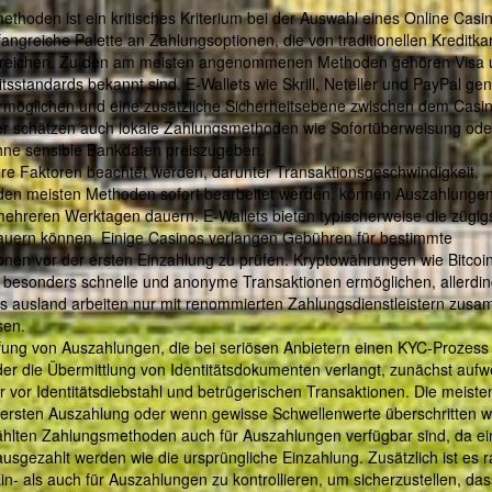
ethoden ist ein kritisches Kriterium bei der Auswahl eines Online Casi
fangreiche Palette an Zahlungsoptionen, die von traditionellen Kreditka
n reichen. Zu den am meisten angenommenen Methoden gehören Visa 
eitsstandards bekannt sind. E-Wallets wie Skrill, Neteller und PayPal ge
n ermöglichen und eine zusätzliche Sicherheitsebene zwischen dem Casi
er schätzen auch lokale Zahlungsmethoden wie Sofortüberweisung ode
ohne sensible Bankdaten preiszugeben.
re Faktoren beachtet werden, darunter Transaktionsgeschwindigkeit,
den meisten Methoden sofort bearbeitet werden, können Auszahlungen
hreren Werktagen dauern. E-Wallets bieten typischerweise die zügig
uern können. Einige Casinos verlangen Gebühren für bestimmte
onen vor der ersten Einzahlung zu prüfen. Kryptowährungen wie Bitcoi
esonders schnelle und anonyme Transaktionen ermöglichen, allerdin
sinos ausland arbeiten nur mit renommierten Zahlungsdienstleistern zus
sen.
rüfung von Auszahlungen, die bei seriösen Anbietern einen KYC-Prozes
er die Übermittlung von Identitätsdokumenten verlangt, zunächst aufw
 vor Identitätsdiebstahl und betrügerischen Transaktionen. Die meiste
er ersten Auszahlung oder wenn gewisse Schwellenwerte überschritten 
wählten Zahlungsmethoden auch für Auszahlungen verfügbar sind, da ei
sgezahlt werden wie die ursprüngliche Einzahlung. Zusätzlich ist es 
in- als auch für Auszahlungen zu kontrollieren, um sicherzustellen, das