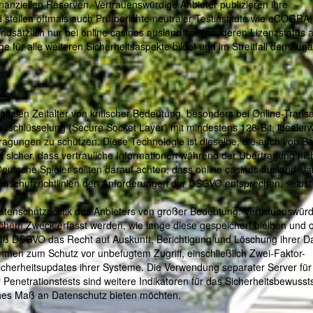
nanziellen Reserven. Vertrauenswürdige Anbieter publizieren ihre
 stellen oftmals auch Prüfberichte neutraler Testinstitute wie eCOGRA,
ndsätzlich nur bei online casinos ausland spielen, deren Lizenzstatus a
age für alle weiteren Sicherheitsaspekte bildet und im Streitfall den Zug
z
igitalen Zeitalter von kritischer Bedeutung, besonders bei Online-Trans
rschlüsselung (Secure Socket Layer) mit mindestens 128-Bit, idealer
ragungen zu schützen. Diese Technologie ist dieselbe, die auch von B
 sicher, dass vertrauliche Informationen während der Übertragung nic
utsche Spieler sollten darauf achten, dass online casinos ausland kla
Datenschutzrichtlinien den Anforderungen der DSGVO entsprechen, selbs
atenschutzpolitik des Anbieters von großer Bedeutung. Vertrauenswür
lchem Zweck erfasst werden, wie lange diese gespeichert bleiben und o
äß DSGVO das Recht auf Auskunft, Berichtigung und Löschung ihrer D
men zum Schutz vor unbefugtem Zugriff, einschließlich Zwei-Faktor-
Sicherheitsupdates ihrer Systeme. Die Verwendung separater Server für
Penetrationstests sind weitere Indikatoren für das Sicherheitsbewusst
ohes Maß an Datenschutz bieten möchten.