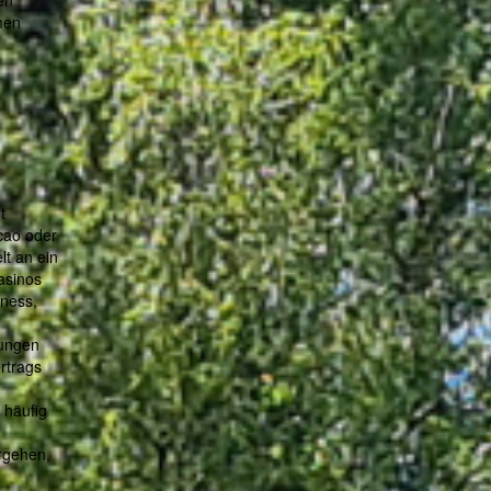
en
men
t
acao oder
lt an ein
asinos
rness,
gungen
rtrags
 häufig
n
ergehen,