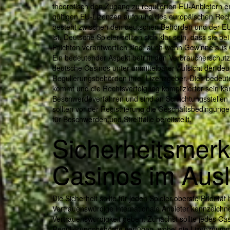
theoretisch den Zugang zu regulierten EU-Anbietern er
gültigen EU-Lizenzen aufgrund des europäischen Rechts
besteht zwischen den deutschen Behörden und der EU-
ist. Deutsche Spieler sollten sich klar sein, dass sie b
Pflichten verantwortlich sind, auch wenn Gewinne aus G
Ein bedeutender Aspekt betrifft den Verbraucherschut
deutsche Casinos unter unmittelbarer Aufsicht der de
Regulierungsbehörden ihrer Lizenzgeber. Dies bedeute
kommt und die Rechtsverfolgung komplizierter sein ka
Beschwerdeverfahren und sind an Schlichtungsstellen 
sollten vor der Registrierung die Geschäftsbedingunge
für Beschwerden und Streitfälle bereitstellt.
Sicherheitsmerk
Casinos im Aus
Die Sicherheit sollte für jeden Spieler oberste Priorit
Vertrauenswürdige internationale Anbieter kennzeichn
Vertrauenswürdigkeit geben. Zunächst sollte jedes Cas
Regulierungsbehörde verfügen, wobei die Lizenznummer