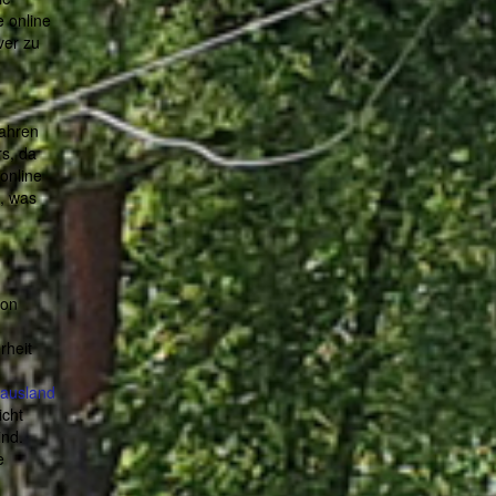
e online
ver zu
fahren
rs, da
online
, was
von
rheit
 ausland
icht
ind.
e