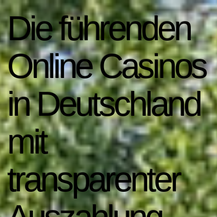
Die führenden
Online Casinos
in Deutschland
mit
transparenter