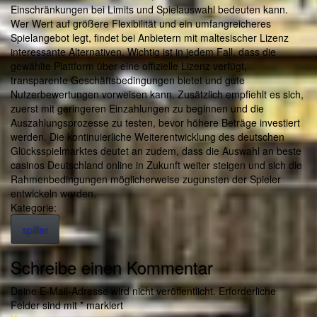
Einschränkungen bei Limits und Spielauswahl bedeuten kann.
Wer Wert auf größere Flexibilität und ein umfangreicheres
Spielangebot legt, findet bei Anbietern mit maltesischer Lizenz
interessante Alternativen. Wichtig ist in jedem Fall, dass die
gewählte Plattform über eine offizielle Lizenz verfügt,
transparente Geschäftsbedingungen bietet und gute
Nutzerbewertungen vorweisen kann. Zusätzlich empfiehlt es sich,
zuerst mit geringeren Einzahlungen zu beginnen und die
Auszahlungsprozesse zu testen, bevor höhere Beträge investiert
werden. Die kontinuierliche Weiterentwicklung des deutschen
Glücksspielmarktes deutet an zudem, dass die Auswahl an beste
casinos Deutschland online in Zukunft weiter steigen und sich die
Rahmenbedingungen möglicherweise zugunsten der Spieler
entwickeln werden.
Kategorie:
spiller
Schreibe einen Kommentar
Deine E-Mail-Adresse wird nicht veröffentlicht.
Erforderliche
Felder sind mit
*
markiert