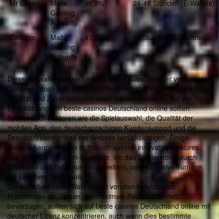
Mr Green
Malta
96,9%
24-48 Stunden (E-Wallets)
Gaming
Authority
Casumo
Malta
97,0%
24 Stunden (E-Wallets)
Gaming
Authority
Diese Auswahl repräsentiert nur einen Ausschnitt der verfügbaren
Optionen, doch jede dieser Plattformen hat sich durch beständige
Qualität und Zuverlässigkeit einen Namen gemacht. Bei der
Einschätzung von beste casinos Deutschland online sollten
Spieler auch Faktoren wie die Spielauswahl, die Qualität der
mobilen App, den deutschsprachigen Kundensupport und die
Benutzerfreundlichkeit der Website berücksichtigen. Einige
Casinos kennzeichnen sich durch speziell innovative Features
aus, etwa Gamification-Elemente, die das Spielerlebnis durch
Missionen und Belohnungen erweitern, oder exklusive Turniere
mit lukrativen Preispools.
Die individuell beste Wahl beruht von den individuellen
Präferenzen ab: Spieler, die maximale Rechtssicherheit
bevorzugen, sollten sich auf beste casinos Deutschland online mit
deutscher Lizenz konzentrieren, auch wenn dies bestimmte