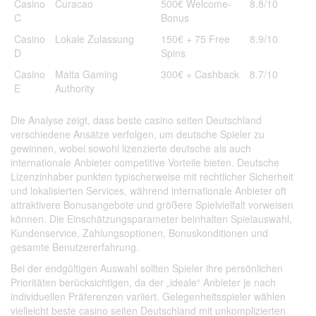
Casino
Curacao
500€ Welcome-
8.8/10
C
Bonus
Casino
Lokale Zulassung
150€ + 75 Free
8.9/10
D
Spins
Casino
Malta Gaming
300€ + Cashback
8.7/10
E
Authority
Die Analyse zeigt, dass beste casino seiten Deutschland
verschiedene Ansätze verfolgen, um deutsche Spieler zu
gewinnen, wobei sowohl lizenzierte deutsche als auch
internationale Anbieter competitive Vorteile bieten. Deutsche
Lizenzinhaber punkten typischerweise mit rechtlicher Sicherheit
und lokalisierten Services, während internationale Anbieter oft
attraktivere Bonusangebote und größere Spielvielfalt vorweisen
können. Die Einschätzungsparameter beinhalten Spielauswahl,
Kundenservice, Zahlungsoptionen, Bonuskonditionen und
gesamte Benutzererfahrung.
Bei der endgültigen Auswahl sollten Spieler ihre persönlichen
Prioritäten berücksichtigen, da der „ideale“ Anbieter je nach
individuellen Präferenzen variiert. Gelegenheitsspieler wählen
vielleicht beste casino seiten Deutschland mit unkomplizierten