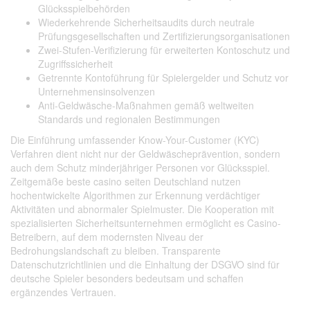
Glücksspielbehörden
Wiederkehrende Sicherheitsaudits durch neutrale
Prüfungsgesellschaften und Zertifizierungsorganisationen
Zwei-Stufen-Verifizierung für erweiterten Kontoschutz und
Zugriffssicherheit
Getrennte Kontoführung für Spielergelder und Schutz vor
Unternehmensinsolvenzen
Anti-Geldwäsche-Maßnahmen gemäß weltweiten
Standards und regionalen Bestimmungen
Die Einführung umfassender Know-Your-Customer (KYC)
Verfahren dient nicht nur der Geldwäscheprävention, sondern
auch dem Schutz minderjähriger Personen vor Glücksspiel.
Zeitgemäße beste casino seiten Deutschland nutzen
hochentwickelte Algorithmen zur Erkennung verdächtiger
Aktivitäten und abnormaler Spielmuster. Die Kooperation mit
spezialisierten Sicherheitsunternehmen ermöglicht es Casino-
Betreibern, auf dem modernsten Niveau der
Bedrohungslandschaft zu bleiben. Transparente
Datenschutzrichtlinien und die Einhaltung der DSGVO sind für
deutsche Spieler besonders bedeutsam und schaffen
ergänzendes Vertrauen.