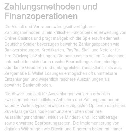
Zahlungsmethoden und
Finanzoperationen
Die Vielfalt und Vertrauenswürdigkeit verfügbarer
Zahlungsmethoden ist ein kritischer Faktor bei der Bewertung von
Online-Casinos und prägt maßgeblich die Spielerzufriedenheit.
Deutsche Spieler bevorzugen bewährte Zahlungsoptionen wie
Bankverbindungen, Kreditkarten, PayPal, Skrill und Neteller für
ihre Glücksspiel-Zahlungen. Die beste casino seiten Deutschland
unterscheiden sich durch rasche Bearbeitungszeiten, niedrige
oder keine Gebühren und umfangreiche Transaktionslimits aus.
Zeitgemäße E-Wallet-Lösungen ermöglichen oft unmittelbare
Einzahlungen und wesentlich raschere Auszahlungen als
bewährte Bankmethoden.
Die Abwicklungszeit für Auszahlungen variieren erheblich
zwischen unterschiedlichen Anbietern und Zahlungsmethoden,
wobei E-Wallets typischerweise die zügigsten Optionen darstellen.
Zuverlässige Casinos kommunizieren offen über ihre
Auszahlungsrichtlinien, inklusive Mindest- und Höchstbeträge
sowie erwartete Bearbeitungszeiten. Die Implementierung von
digitalen Währungen wie Bitcoin und Ethereum bekommt immer