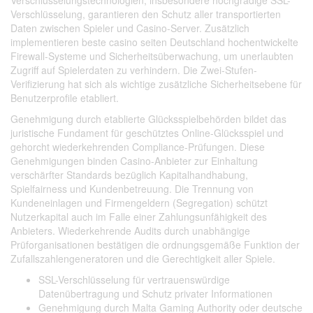
Verschlüsselungstechnologien, insbesondere hochgradige SSL-
Verschlüsselung, garantieren den Schutz aller transportierten
Daten zwischen Spieler und Casino-Server. Zusätzlich
implementieren beste casino seiten Deutschland hochentwickelte
Firewall-Systeme und Sicherheitsüberwachung, um unerlaubten
Zugriff auf Spielerdaten zu verhindern. Die Zwei-Stufen-
Verifizierung hat sich als wichtige zusätzliche Sicherheitsebene für
Benutzerprofile etabliert.
Genehmigung durch etablierte Glücksspielbehörden bildet das
juristische Fundament für geschütztes Online-Glücksspiel und
gehorcht wiederkehrenden Compliance-Prüfungen. Diese
Genehmigungen binden Casino-Anbieter zur Einhaltung
verschärfter Standards bezüglich Kapitalhandhabung,
Spielfairness und Kundenbetreuung. Die Trennung von
Kundeneinlagen und Firmengeldern (Segregation) schützt
Nutzerkapital auch im Falle einer Zahlungsunfähigkeit des
Anbieters. Wiederkehrende Audits durch unabhängige
Prüforganisationen bestätigen die ordnungsgemäße Funktion der
Zufallszahlengeneratoren und die Gerechtigkeit aller Spiele.
SSL-Verschlüsselung für vertrauenswürdige
Datenübertragung und Schutz privater Informationen
Genehmigung durch Malta Gaming Authority oder deutsche