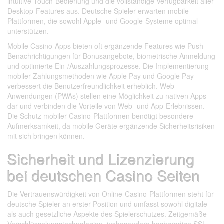
intuitive Touch-Bedienung und die vollständige Verfügbarkeit aller
Desktop-Features aus. Deutsche Spieler erwarten mobile
Plattformen, die sowohl Apple- und Google-Systeme optimal
unterstützen.
Mobile Casino-Apps bieten oft ergänzende Features wie Push-
Benachrichtigungen für Bonusangebote, biometrische Anmeldung
und optimierte Ein-/Auszahlungsprozesse. Die Implementierung
mobiler Zahlungsmethoden wie Apple Pay und Google Pay
verbessert die Benutzerfreundlichkeit erheblich. Web-
Anwendungen (PWAs) stellen eine Möglichkeit zu nativen Apps
dar und verbinden die Vorteile von Web- und App-Erlebnissen.
Die Schutz mobiler Casino-Plattformen benötigt besondere
Aufmerksamkeit, da mobile Geräte ergänzende Sicherheitsrisiken
mit sich bringen können.
Sicherheit und Lizenzierung
bei deutschen Casino Seiten
Die Vertrauenswürdigkeit von Online-Casino-Plattformen steht für
deutsche Spieler an erster Position und umfasst sowohl digitale
als auch gesetzliche Aspekte des Spielerschutzes. Zeitgemäße