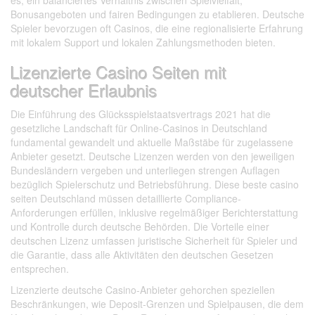
es, ein balanciertes Verhältnis zwischen Spielvielfalt,
Bonusangeboten und fairen Bedingungen zu etablieren. Deutsche
Spieler bevorzugen oft Casinos, die eine regionalisierte Erfahrung
mit lokalem Support und lokalen Zahlungsmethoden bieten.
Lizenzierte Casino Seiten mit
deutscher Erlaubnis
Die Einführung des Glücksspielstaatsvertrags 2021 hat die
gesetzliche Landschaft für Online-Casinos in Deutschland
fundamental gewandelt und aktuelle Maßstäbe für zugelassene
Anbieter gesetzt. Deutsche Lizenzen werden von den jeweiligen
Bundesländern vergeben und unterliegen strengen Auflagen
bezüglich Spielerschutz und Betriebsführung. Diese beste casino
seiten Deutschland müssen detaillierte Compliance-
Anforderungen erfüllen, inklusive regelmäßiger Berichterstattung
und Kontrolle durch deutsche Behörden. Die Vorteile einer
deutschen Lizenz umfassen juristische Sicherheit für Spieler und
die Garantie, dass alle Aktivitäten den deutschen Gesetzen
entsprechen.
Lizenzierte deutsche Casino-Anbieter gehorchen speziellen
Beschränkungen, wie Deposit-Grenzen und Spielpausen, die dem