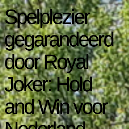
Spelplezier
gegarandeerd
door Royal
Joker: Hold
and Win voor