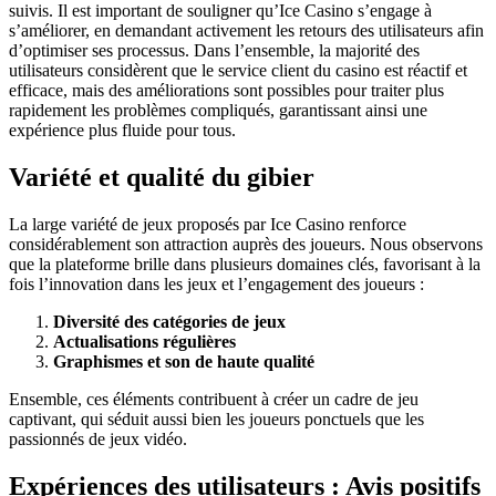
suivis. Il est important de souligner qu’Ice Casino s’engage à
s’améliorer, en demandant activement les retours des utilisateurs afin
d’optimiser ses processus. Dans l’ensemble, la majorité des
utilisateurs considèrent que le service client du casino est réactif et
efficace, mais des améliorations sont possibles pour traiter plus
rapidement les problèmes compliqués, garantissant ainsi une
expérience plus fluide pour tous.
Variété et qualité du gibier
La large variété de jeux proposés par Ice Casino renforce
considérablement son attraction auprès des joueurs. Nous observons
que la plateforme brille dans plusieurs domaines clés, favorisant à la
fois l’innovation dans les jeux et l’engagement des joueurs :
Diversité des catégories de jeux
Actualisations régulières
Graphismes et son de haute qualité
Ensemble, ces éléments contribuent à créer un cadre de jeu
captivant, qui séduit aussi bien les joueurs ponctuels que les
passionnés de jeux vidéo.
Expériences des utilisateurs : Avis positifs