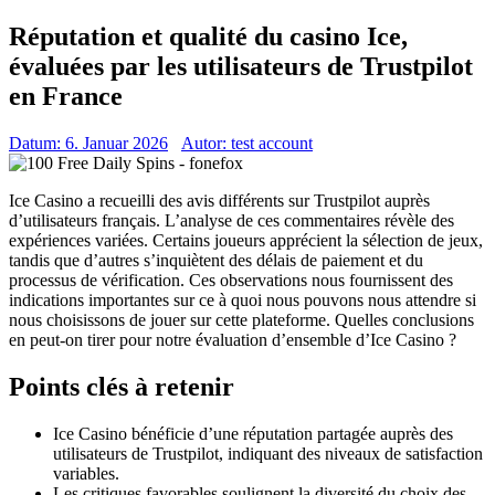
Réputation et qualité du casino Ice,
évaluées par les utilisateurs de Trustpilot
en France
Datum:
6. Januar 2026
Autor:
test account
Ice Casino a recueilli des avis différents sur Trustpilot auprès
d’utilisateurs français. L’analyse de ces commentaires révèle des
expériences variées. Certains joueurs apprécient la sélection de jeux,
tandis que d’autres s’inquiètent des délais de paiement et du
processus de vérification. Ces observations nous fournissent des
indications importantes sur ce à quoi nous pouvons nous attendre si
nous choisissons de jouer sur cette plateforme. Quelles conclusions
en peut-on tirer pour notre évaluation d’ensemble d’Ice Casino ?
Points clés à retenir
Ice Casino bénéficie d’une réputation partagée auprès des
utilisateurs de Trustpilot, indiquant des niveaux de satisfaction
variables.
Les critiques favorables soulignent la diversité du choix des