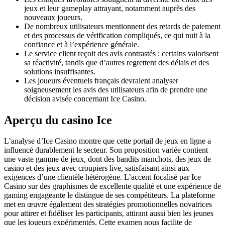
jeux et leur gameplay attrayant, notamment auprès des
nouveaux joueurs.
De nombreux utilisateurs mentionnent des retards de paiement
et des processus de vérification compliqués, ce qui nuit à la
confiance et à l’expérience générale.
Le service client reçoit des avis contrastés : certains valorisent
sa réactivité, tandis que d’autres regrettent des délais et des
solutions insuffisantes.
Les joueurs éventuels français devraient analyser
soigneusement les avis des utilisateurs afin de prendre une
décision avisée concernant Ice Casino.
Aperçu du casino Ice
L’analyse d’Ice Casino montre que cette portail de jeux en ligne a
influencé durablement le secteur. Son proposition variée contient
une vaste gamme de jeux, dont des bandits manchots, des jeux de
casino et des jeux avec croupiers live, satisfaisant ainsi aux
exigences d’une clientèle hétérogène. L’accent focalisé par Ice
Casino sur des graphismes de excellente qualité et une expérience de
gaming engageante le distingue de ses compétiteurs. La plateforme
met en œuvre également des stratégies promotionnelles novatrices
pour attirer et fidéliser les participants, attirant aussi bien les jeunes
que les joueurs expérimentés. Cette examen nous facilite de