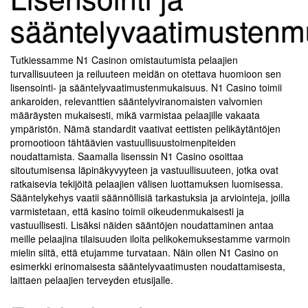
sääntelyvaatimustenm
Tutkiessamme N1 Casinon omistautumista pelaajien
turvallisuuteen ja reiluuteen meidän on otettava huomioon sen
lisensointi- ja sääntelyvaatimustenmukaisuus. N1 Casino toimii
ankaroiden, relevanttien sääntelyviranomaisten valvomien
määräysten mukaisesti, mikä varmistaa pelaajille vakaata
ympäristön. Nämä standardit vaativat eettisten pelikäytäntöjen
promootioon tähtäävien vastuullisuustoimenpiteiden
noudattamista. Saamalla lisenssin N1 Casino osoittaa
sitoutumisensa läpinäkyvyyteen ja vastuullisuuteen, jotka ovat
ratkaisevia tekijöitä pelaajien välisen luottamuksen luomisessa.
Sääntelykehys vaatii säännöllisiä tarkastuksia ja arviointeja, joilla
varmistetaan, että kasino toimii oikeudenmukaisesti ja
vastuullisesti. Lisäksi näiden sääntöjen noudattaminen antaa
meille pelaajina tilaisuuden iloita pelikokemuksestamme varmoin
mielin siitä, että etujamme turvataan. Näin ollen N1 Casino on
esimerkki erinomaisesta sääntelyvaatimusten noudattamisesta,
laittaen pelaajien terveyden etusijalle.