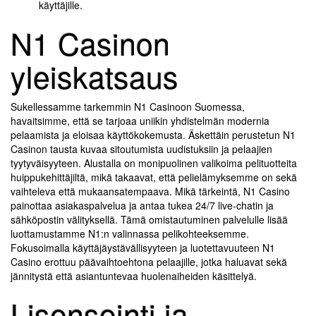
käyttäjille.
N1 Casinon
yleiskatsaus
Sukellessamme tarkemmin N1 Casinoon Suomessa,
havaitsimme, että se tarjoaa uniikin yhdistelmän modernia
pelaamista ja eloisaa käyttökokemusta. Äskettäin perustetun N1
Casinon tausta kuvaa sitoutumista uudistuksiin ja pelaajien
tyytyväisyyteen. Alustalla on monipuolinen valikoima pelituotteita
huippukehittäjiltä, mikä takaavat, että pelielämyksemme on sekä
vaihteleva että mukaansatempaava. Mikä tärkeintä, N1 Casino
painottaa asiakaspalvelua ja antaa tukea 24/7 live-chatin ja
sähköpostin välityksellä. Tämä omistautuminen palvelulle lisää
luottamustamme N1:n valinnassa pelikohteeksemme.
Fokusoimalla käyttäjäystävällisyyteen ja luotettavuuteen N1
Casino erottuu päävaihtoehtona pelaajille, jotka haluavat sekä
jännitystä että asiantuntevaa huolenaiheiden käsittelyä.
Lisensointi ja