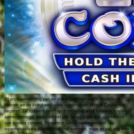
Bij onze verkenning van de online gamingmarkt in Nederland
kunnen we de indrukwekkende opkomst van WinnItt Casino niet
negeren. Dit systeem heeft op doordachte wijze leidende spellen
samengevoegd, waarmee het een breed scala aan voorkeuren
van spelers catered. Bijzondere samenwerkingen met
topontwikkelaars differentiëren het systeem, maar er valt nog veel