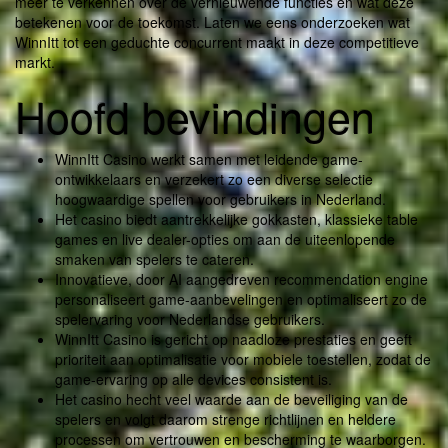
meer te verkennen over de vernieuwende functies en wat deze
betekenen voor de toekomst. Laten we eens onderzoeken wat
WinnItt tot een geduchte concurrent maakt in deze competitieve
markt.
Hoofd bevindingen
WinnItt Casino werkt samen met leidende game-
ontwikkelaars en verzekert zo een diverse selectie
hoogwaardige spellen voor gebruikers in Nederland.
Het casino biedt aantrekkelijke gokkasten, klassieke table
games en live dealer-opties om aan de uiteenlopende
smaken van spelers te cateren.
Innovatieve, door AI aangedreven recommendation engine
personaliseert game-aanbevelingen en optimaliseert zo de
spelervaring voor Nederlandse gebruikers.
WinnItt Casino is gericht op naadloze prestaties en geeft
prioriteit aan optimalisatie voor mobiele toestellen, zodat de
game-ervaring op alle devices consistent is.
Het casino hecht veel waarde aan de beveiliging van de
spelers en volgt daarom strenge richtlijnen en heldere
processen om vertrouwen en bescherming te waarborgen.