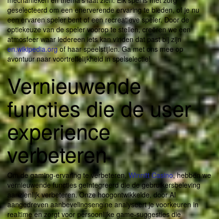
mechanieken en thema’s laat zien. Elk spel is met zorg
geselecteerd om een enerverende ervaring te bieden, of je nu
een ervaren speler bent of een recreatieve speler. Door de
optiekeuze van de speler voorop te stellen, creëren we een
atmosfeer waar iedereen iets kan vinden dat past bij zijn
en.wikipedia.org
of haar speelstijlen. Ga met ons mee op
avontuur naar voortreffelijkheid in spelselectie!
Vernieuwende
functies die de user
experience
verbeteren
Om de gaming-ervaring te verbeteren,
Winnitt Casino
, hebben we
vernieuwende functies geïntegreerd die de gebruikersbeleving
aanzienlijk verbeteren. Onze hoogontwikkelde, door AI
aangedreven aanbevelingsengine analyseert je voorkeuren in
realtime en zorgt voor persoonlijke game-suggesties die