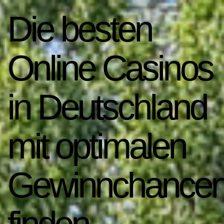
Die besten
Online Casinos
in Deutschland
mit optimalen
Gewinnchance