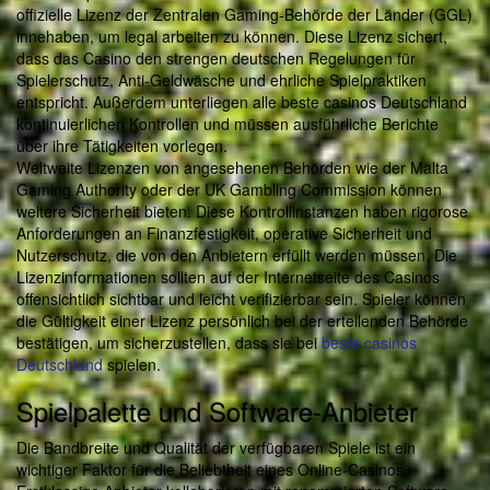
offizielle Lizenz der Zentralen Gaming-Behörde der Länder (GGL)
innehaben, um legal arbeiten zu können. Diese Lizenz sichert,
dass das Casino den strengen deutschen Regelungen für
Spielerschutz, Anti-Geldwäsche und ehrliche Spielpraktiken
entspricht. Außerdem unterliegen alle beste casinos Deutschland
kontinuierlichen Kontrollen und müssen ausführliche Berichte
über ihre Tätigkeiten vorlegen.
Weltweite Lizenzen von angesehenen Behörden wie der Malta
Gaming Authority oder der UK Gambling Commission können
weitere Sicherheit bieten. Diese Kontrollinstanzen haben rigorose
Anforderungen an Finanzfestigkeit, operative Sicherheit und
Nutzerschutz, die von den Anbietern erfüllt werden müssen. Die
Lizenzinformationen sollten auf der Internetseite des Casinos
offensichtlich sichtbar und leicht verifizierbar sein. Spieler können
die Gültigkeit einer Lizenz persönlich bei der erteilenden Behörde
bestätigen, um sicherzustellen, dass sie bei
beste casinos
Deutschland
spielen.
Spielpalette und Software-Anbieter
Die Bandbreite und Qualität der verfügbaren Spiele ist ein
wichtiger Faktor für die Beliebtheit eines Online-Casinos.