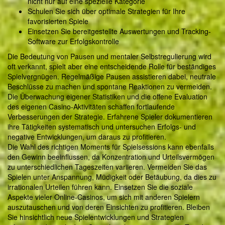
nicht nur auf eine spezielle Kategorie
Schulen Sie sich über optimale Strategien für Ihre
favorisierten Spiele
Einsetzen Sie bereitgestellte Auswertungen und Tracking-
Software zur Erfolgskontrolle
Die Bedeutung von Pausen und mentaler Selbstregulierung wird
oft verkannt, spielt aber eine entscheidende Rolle für beständiges
Spielvergnügen. Regelmäßige Pausen assistieren dabei, neutrale
Beschlüsse zu machen und spontane Reaktionen zu vermeiden.
Die Überwachung eigener Statistiken und die offene Evaluation
des eigenen Casino-Aktivitäten schaffen fortlaufende
Verbesserungen der Strategie. Erfahrene Spieler dokumentieren
ihre Tätigkeiten systematisch und untersuchen Erfolgs- und
negative Entwicklungen, um daraus zu profitieren.
Die Wahl des richtigen Moments für Spielsessions kann ebenfalls
den Gewinn beeinflussen, da Konzentration und Urteilsvermögen
zu unterschiedlichen Tageszeiten variieren. Vermeiden Sie das
Spielen unter Anspannung, Müdigkeit oder Betäubung, da dies zu
irrationalen Urteilen führen kann. Einsetzen Sie die soziale
Aspekte vieler Online-Casinos, um sich mit anderen Spielern
auszutauschen und von deren Einsichten zu profitieren. Bleiben
Sie hinsichtlich neue Spielentwicklungen und Strategien