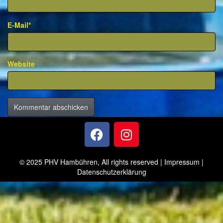
E-Mail*
Website
© 2025 PHV Hambühren, All rights reserved |
Impressum
|
Datenschutzerklärung