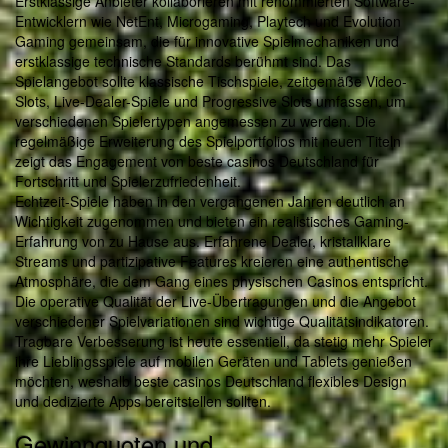
Erstklassige Anbieter kollaborieren mit renommierten Software-
Entwicklern wie NetEnt, Microgaming, Playtech und Evolution
Gaming gemeinsam, die für innovative Spielmechaniken und
erstklassige technische Standards berühmt sind. Das
Spielangebot sollte klassische Tischspiele, zeitgemäße Video-
Slots, Live-Dealer-Spiele und Progressive Slots umfassen, um
verschiedenen Spielertypen angemessen zu werden. Die
regelmäßige Erweiterung des Spielportfolios mit neuen Titeln
zeigt das Engagement von beste casinos Deutschland für
Fortschritt und Spielerzufriedenheit.
Echtzeit-Spiele haben in den vergangenen Jahren deutlich an
Wichtigkeit zugenommen und bieten ein realistisches Gaming-
Erfahrung von zu Hause aus. Erfahrene Dealer, kristallklare
Streams und partizipative Features kreieren eine authentische
Atmosphäre, die dem Gang eines physischen Casinos entspricht.
Die operative Qualität der Live-Übertragungen und die Angebot
verschiedener Spielvariationen sind wichtige Qualitätsindikatoren.
Tragbare Verbesserung ist heute essentiell, da stetig mehr Spieler
ihre Lieblingsspiele auf mobilen Geräten und Tablets genießen
möchten, weshalb beste casinos Deutschland flexibles Design
und dedizierte Apps bereitstellen sollten.
Gewinnquoten und