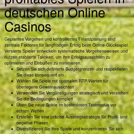
deutschen Online
Casinos
Geplantes Vorgehen und kontrolliertes Finanzplanung sind
zentrale Faktoren für langfristigen Erfolg beim Online-Glücksspiel.
Versierte Spieler entwickeln systematische Vorgehensweisen und
nutzen etablierte Taktiken, um ihre Erfolgsaussichten zu
optimieren und Einbußen zu minimieren.
Setzen Sie sich definierte Budgetgrenzen und respektieren
Sie diese konsequent ein
Wählen Sie Spiele mit optimalen RTP-Werten für
überlegene Gewinnaussichten
Verwenden Sie Vergünstigungen strategisch und verstehen
Sie die Bedingungen komplett
Üben Sie neue Spiele im kostenlosen Testmodus vor
echten Wetten
Erstellen Sie eine präzise Ausstiegsstrategie für Profit- und
negative Phasen
Diversifizieren Sie Ihre Spiele und konzentrieren Sie sich