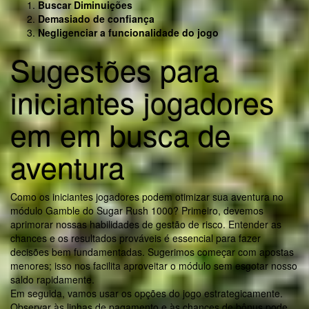
Buscar Diminuições
Demasiado de confiança
Negligenciar a funcionalidade do jogo
Sugestões para
iniciantes jogadores
em em busca de
aventura
Como os iniciantes jogadores podem otimizar sua aventura no
módulo Gamble do Sugar Rush 1000? Primeiro, devemos
aprimorar nossas habilidades de gestão de risco. Entender as
chances e os resultados prováveis é essencial para fazer
decisões bem fundamentadas. Sugerimos começar com apostas
menores; isso nos facilita aproveitar o módulo sem esgotar nosso
saldo rapidamente.
Em seguida, vamos usar os opções do jogo estrategicamente.
Observar às linhas de pagamento e às chances de bônus pode