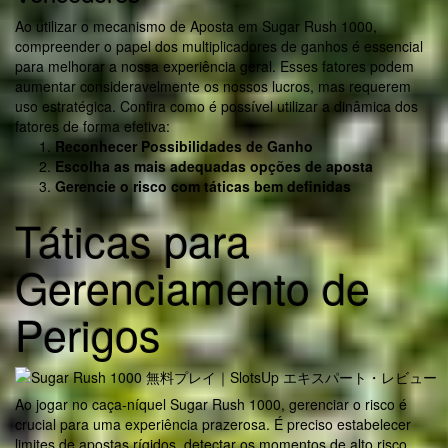
Ao utilizar o mecanismo de Aposta em Sugar Rush 1000,
compreender o papel dos multiplicadores de ganhos é essencial
para melhorar a nossa experiência geral. Esses fatores podem
aumentar consideravelmente os nossos lucros, mas requerem
uso estratégica. Confira como é possível utilizar a dinâmica dos
fatores de forma efetiva:
Reconhecer Possibilidades de Ganho
Escolha as mais adequadas opções de aposta
Gerencie o risco com táticas bem definidas
Táticas para
Gerenciamento de
Perigos
Ao jogar no caça-níquel Sugar Rush 1000, gerenciar o risco é
crucial para uma experiência prazerosa. É preciso estabelecer
limites de apostas rígidos, detectar os momentos de alto risco