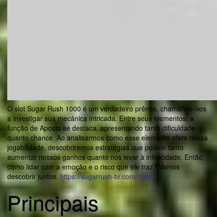
O slot Sugar Rush 1000 é um verdadeiro prêmio, chamando-nos
a investigar sua mecânica intricada. Entre seus elementos, a
função de Aposta se destaca, apresentando tanto dificuldade
quanto chance. Ao analisarmos como esse elemento afeta nossa
jogabilidade, descobriremos estratégias que podem tanto
aumentar nossos ganhos quanto nos levar à infelicidade. Então,
como lidar com a emoção e o risco que ele traz? Vamos
descobrir juntos.
https://sugarrush-br.com/1000/
Principais