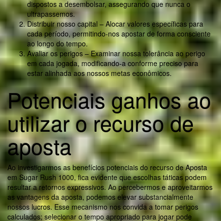
dispostos a desembolsar, assegurando que nunca o
ultrapassemos.
Distribuir nosso capital – Alocar valores específicas para
cada período, permitindo-nos apostar de forma consciente
ao longo do tempo.
Avaliar os perigos – Examinar nossa tolerância ao perigo
em cada jogada, modificando-a conforme preciso para
estar alinhada aos nossos metas econômicos.
Potenciais ganhos ao
utilizar o recurso de
aposta
Ao investigarmos as benefícios potenciais do recurso de Aposta
em Sugar Rush 1000, fica evidente que escolhas táticas podem
resultar a retornos expressivos. Ao percebermos e aproveitarmos
as vantagens da aposta, podemos elevar substancialmente
nossos lucros. Esse mecanismo nos convida a tomar perigos
calculados; selecionar o tempo apropriado para jogar pode