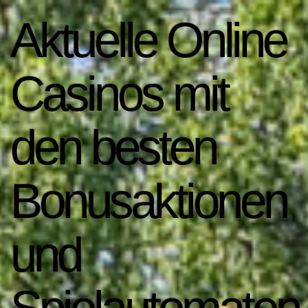
Aktuelle Online
Casinos mit
den besten
Bonusaktionen
und