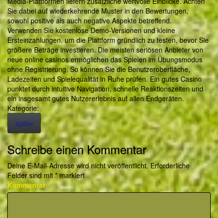
Media-Plattformen liefern zusätzliche wertvolle Einblicke. Achten
Sie dabei auf wiederkehrende Muster in den Bewertungen,
sowohl positive als auch negative Aspekte betreffend.
Verwenden Sie kostenlose Demo-Versionen und kleine
Ersteinzahlungen, um die Plattform gründlich zu testen, bevor Sie
größere Beträge investieren. Die meisten seriösen Anbieter von
neue online casinos ermöglichen das Spielen im Übungsmodus
ohne Registrierung. So können Sie die Benutzeroberfläche,
Ladezeiten und Spielequalität in Ruhe prüfen. Ein gutes Casino
punktet durch intuitive Navigation, schnelle Reaktionszeiten und
ein insgesamt gutes Nutzererlebnis auf allen Endgeräten.
Kategorie:
spiller
Schreibe einen Kommentar
Deine E-Mail-Adresse wird nicht veröffentlicht.
Erforderliche
Felder sind mit
*
markiert
Kommentar