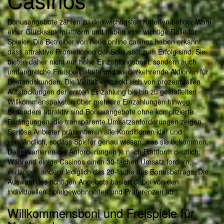
Bonusangebote zählen zu den wichtigsten Kriterien bei der Wahl
einer Glücksspielplattform und haben eine wichtige Rolle für
Spieler. Die Betreiber von neue online casinos haben erkannt,
dass attraktive Promotionen der Schlüssel zum Erfolg sind. Sie
bieten daher nicht nur hohe Einzahlungsboni, sondern auch
umfangreiche Freispielpakete und wiederkehrende Aktionen für
Bestandskunden. Die Vielfalt erstreckt sich von prozentuellen
Aufstockungen der ersten Einzahlung bis hin zu gestaffelten
Willkommenspaketen über mehrere Einzahlungen hinweg.
Besonders attraktiv sind Bonusangebote ohne komplizierte
Bedingungen, die transparente Umsatzanforderungen zeigen.
Seriöse Anbieter präsentieren alle Konditionen klar und
verständlich, sodass Spieler genau wissen, was sie bekommen.
Dabei variieren die Anforderungen je nach Plattform deutlich:
Während einige Casinos einen 30-fachen Umsatz fordern,
verlangen andere lediglich das 20-fache des Bonusbetrags. Die
Auswahl des richtigen Angebots basiert dabei von den
individuellen Spielgewohnheiten und Präferenzen ab.
Willkommensboni und Freispiele für