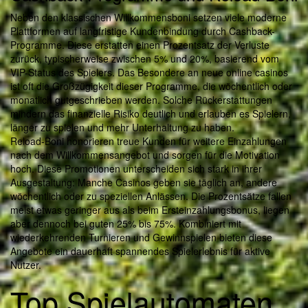
Neben den klassischen Willkommensboni setzen viele moderne
Plattformen auf langfristige Kundenbindung durch Cashback-
Programme. Diese erstatten einen Prozentsatz der Verluste
zurück, typischerweise zwischen 5% und 20%, basierend vom
VIP-Status des Spielers. Das Besondere an neue online casinos
ist oft die Großzügigkeit dieser Programme, die wöchentlich oder
monatlich gutgeschrieben werden. Solche Rückerstattungen
mindern das finanzielle Risiko deutlich und erlauben es Spielern,
länger zu spielen und mehr Unterhaltung zu haben.
Reload-Boni honorieren treue Kunden für weitere Einzahlungen
nach dem Willkommensangebot und sorgen für die Motivation
hoch. Diese Promotionen unterscheiden sich stark in ihrer
Ausgestaltung: Manche Casinos geben sie täglich an, andere
wöchentlich oder zu speziellen Anlässen. Die Prozentsätze fallen
meist etwas geringer aus als beim Ersteinzahlungsbonus, liegen
aber dennoch bei guten 25% bis 75%. Kombiniert mit
wiederkehrenden Turnieren und Gewinnspielen bieten diese
Angebote ein dauerhaft spannendes Spielerlebnis für aktive
Nutzer.
Top Spielautomaten