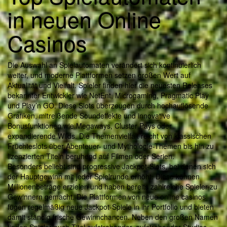
in neuen Online
Casinos
Die Auswahl an Spielautomaten verändert sich kontinuierlich
weiter, und moderne Plattformen setzen großen Wert auf
Aktualität und Vielfalt. Spieler finden hier die neuesten Releases
bekannter Entwickler wie NetEnt, Microgaming, Pragmatic Play
und Play’n GO. Diese Slots überzeugen durch hochauflösende
Grafiken, mitreißende Soundeffekte und innovative
Bonusfunktionen wie Megaways, Cluster Pays oder
expandierende Wilds. Die Themenvielfalt reicht von klassischen
Früchteslots über Abenteuer- und Mythologie-Themen bis hin zu
lizenzierten Titeln beruhend auf Filmen oder Serien.
Besonders beliebt sind progressive Jackpot-Slots, bei denen sich
der Hauptgewinn mit jeder Spielrunde erhöht. Diese können
Millionenbeträge erzielen und haben bereits zahlreiche Spieler zu
Gewinnern gemacht. Die Plattformen von neue online casinos
fügen regelmäßig neue Jackpot-Spiele in ihr Portfolio und bieten
damit ständig frische Gewinnchancen. Neben den großen Namen