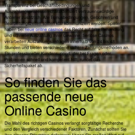
Transparenz bei Geschäftsbedingungen und
Auszahlungsprozessen charakterisiert vertrauenswürdige
Anbieter zusätzlich. Alle Bonusbedingungen, Gebühren und
Bearbeitungszeiten sollten klar kommuniziert werden. Spieler
haben bei
neue online casinos
das Recht auf faire Behandlung
und schnelle Auszahlung ihrer Gewinne. Seriöse Casinos
verarbeiten Auszahlungsanfragen innerhalb von 24 bis 48
Stunden und bieten verschiedene sichere Zahlungsmethoden an.
Ein professioneller Kundensupport, der bei Fragen oder
Problemen schnell und kompetent hilft, rundet das
Sicherheitspaket ab.
So finden Sie das
passende neue
Online Casino
Die Wahl des richtigen Casinos verlangt sorgfältige Recherche
und den Vergleich verschiedener Faktoren. Zunächst sollten Sie