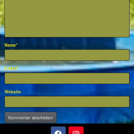
Name*
E-Mail*
Website