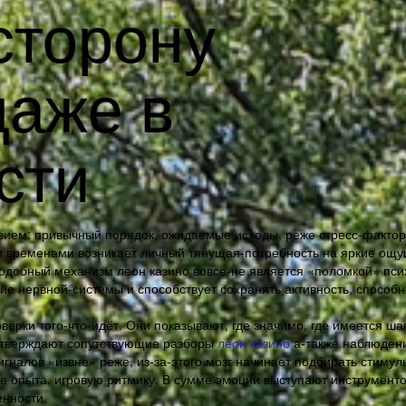
сторону
даже в
сти
ствием: привычный порядок, ожидаемые исходы, реже стресс-факто
ии временами возникает личный тянущая-потребность на яркие ощ
Подобный механизм леон казино вовсе-не является «поломкой» пси
е нервной-системы и способствует сохранять активность, способн
ерки того-что-идёт. Они показывают, где значимо, где имеется ша
одтверждают сопутствующие разборы
леон казино
а-также наблюден
гналов «извне» реже, из-за-этого мозг начинает подбирать стимул
ие опыта, игровую ритмику. В сумме эмоции выступают инструмент
енности.