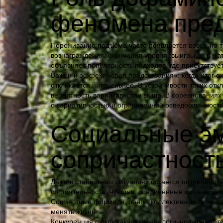
феномена пре
Переживание подъёма часто появляется вовсе-не то
вознаграждения, окончания уровня, выигрыша в мат
объясняет популярность подходов, где присутствует
Важен и эффект «сбоя предсказания»: когда итог о
откликается интенсивнее. В устойчивости таких отк
вероятность вариативности выше. В соревнованиях
с вариативностью и ограниченной осведомленност
Социальные эм
сопричастност
Даже в стабильных ситуациях остается потребност
состоятельность. Чувства, соединённые с оценкой 
Совместные форматы, ранги, коллективные ориенти
менять жизнь.
Конкуренция с окружающими аналогично отражается 