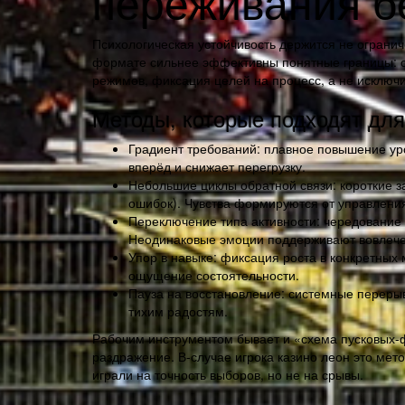
переживания бе
Психологическая устойчивость держится не ограни
формате сильнее эффективны понятные границы: о
режимов, фиксация целей на процесс, а не исключи
Методы, которые подходят для
Градиент требований: плавное повышение уро
вперёд и снижает перегрузку.
Небольшие циклы обратной связи: короткие з
ошибок). Чувства формируются от управления
Переключение типа активности: чередование 
Неодинаковые эмоции поддерживают вовлечен
Упор в навыке: фиксация роста в конкретных 
ощущение состоятельности.
Пауза на восстановление: системные переры
тихим радостям.
Рабочим инструментом бывает и «схема пусковых-ф
раздражение. В-случае игрока казино леон это мет
играли на точность выборов, но не на срывы.