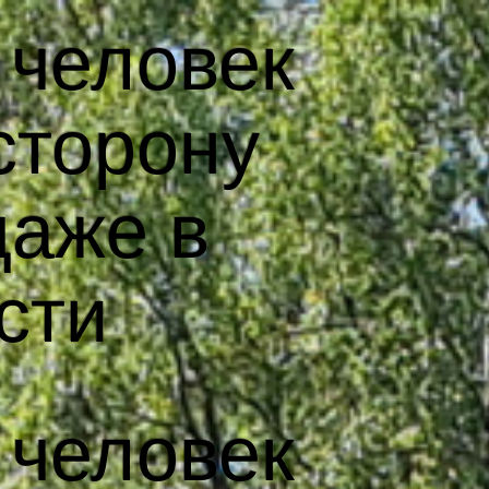
 человек
сторону
даже в
сти
 человек