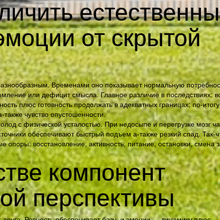
тличить естественн
эмоции от скрытой
разнообразным. Временами оно показывает нормальную потребнос
омление или дефицит смысла. Главное различие в последствиях: в
ность плюс готовность продолжать в адекватных границах; по-итогу
-также чувство опустошенности.
голод с физической усталостью. При недосыпе и перегрузке мозг ч
точники обеспечивают быстрый подъем а-также резкий спад. Так-ч
е опоры: восстановление, активность, питание, остановки, смена з
стве компонент
ой перспективы
-друга. Ровность обеспечивает базу, и эмоции — динамику плюс