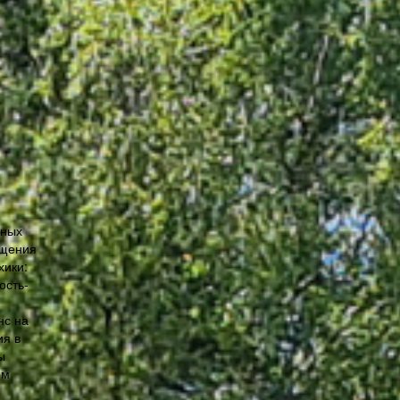
рных
ущения
хики:
ость-
нс на
ия в
ы
ом