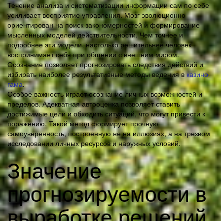
Течение анализа и систематизации информации сам по себе
усиливает восприятие управления. Мозг эволюционно
ориентирован на поиск закономерностей и формирование
мысленных моделей действительности. Чем точнее и
подробнее эти модели, настолько решительнее человек
воспринимает себя при общении с внешним миром.
Осознание позволяет прогнозировать следствия действий и
избирать наиболее результативные методы ведения в
казино
гама
.
Особое важность играет осознание личных возможностей и
пределов. Адекватная автооценка позволяет ставить
достижимые цели и обходить ситуаций, что могут привести к
поражению. Такой метод формирует прочную
самоуверенность, построенную не на иллюзиях, а на трезвом
исследовании личных ресурсов и наружных условий.
Значение
прогнозируемости в
выработке решений