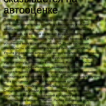
автооценке
Потеря восприятия власти над бытовыми обстоятельствами в
состоянии значительно ослабить самооценку и общее
ментальное процветание. Когда индивид соприкасается с
ситуациями, на которые не может воздействовать, возникает
ощущение беспомощности, что способно перерасти в
устойчивое веру в своей неумелости. Такое состояние
специалисты обозначают изученной беспомощностью.
Утрата управления активирует каскад негативных психических
откликов. Вначале появляется фрустрация и деятельные
усилия вернуть влияние на положение. Когда эти усилия
становятся неэффективными, начинается фаза
бездеятельного принятие, сопровождающаяся снижением
автооценки и мотивации к поступку. В экстремальных случаях
это в состоянии довести к подавленным состояниям и
совокупному ослаблению витальной энергичности.
Специально пагубным для самоанализа представляет
регулярный практика поражений в усилиях управлять
существенные моменты бытия. Любая поражение усиливает
мнение в личной неспособности оказывать влияние на