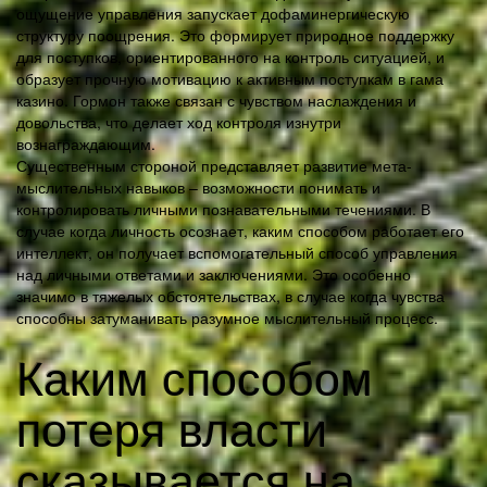
ощущение управления запускает дофаминергическую
структуру поощрения. Это формирует природное поддержку
для поступков, ориентированного на контроль ситуацией, и
образует прочную мотивацию к активным поступкам в гама
казино. Гормон также связан с чувством наслаждения и
довольства, что делает ход контроля изнутри
вознаграждающим.
Существенным стороной представляет развитие мета-
мыслительных навыков – возможности понимать и
контролировать личными познавательными течениями. В
случае когда личность осознает, каким способом работает его
интеллект, он получает вспомогательный способ управления
над личными ответами и заключениями. Это особенно
значимо в тяжелых обстоятельствах, в случае когда чувства
способны затуманивать разумное мыслительный процесс.
Каким способом
потеря власти
сказывается на