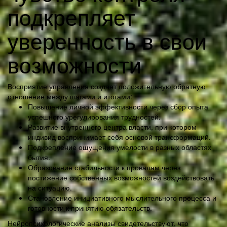
подкрепляет
уверенность в свои
возможности
Восприятие управления создает положительную обратную
отношение между шагами и итогами:
Повышение личной эффективности через сбор опыта
успешного урегулирования трудностей.
Развитие внутреннего центра власти, при котором
индивид воспринимает себя основой трансформаций.
Подкрепление ощущения умелости в разных областях
бытия.
Образование стабильности к провалам через
постижение собственных возможностей воздействовать
на ситуацию.
Становление инициативного мыслительного процесса и
готовности к принятию обязательств.
Нейропсихологические анализы свидетельствуют, что