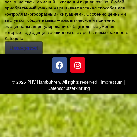
познание свежих умений и сведений в gama casino. Любой
приобретенный умение наращивает арсенал способов для
контроля многообразными ситуациями. Особенно ценными
выступают общие навыки – аналитическое мышление,
эмоциональная регулирование, общительные умения,
которые подходящи в обширном спектре бытовых факторов.
Kategorie:
Uncategorized
© 2025 PHV Hambühren, All rights reserved |
Impressum
|
Datenschutzerklärung