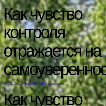
Как чувство
контроля
отражается на
самоуверенно
30. Dezember 2025
test account
Как чувство