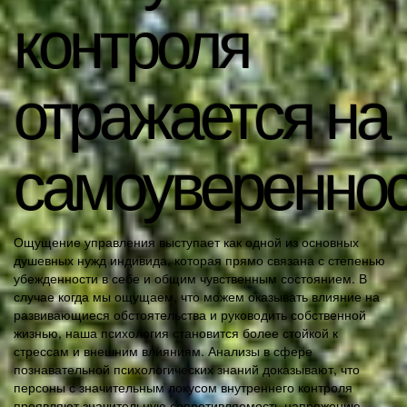
контроля
отражается на
самоуверенно
Ощущение управления выступает как одной из основных
душевных нужд индивида, которая прямо связана с степенью
убежденности в себе и общим чувственным состоянием. В
случае когда мы ощущаем, что можем оказывать влияние на
развивающиеся обстоятельства и руководить собственной
жизнью, наша психология становится более стойкой к
стрессам и внешним влияниям. Анализы в сфере
познавательной психологических знаний доказывают, что
персоны с значительным локусом внутреннего контроля
проявляют значительную сопротивляемость напряжению,