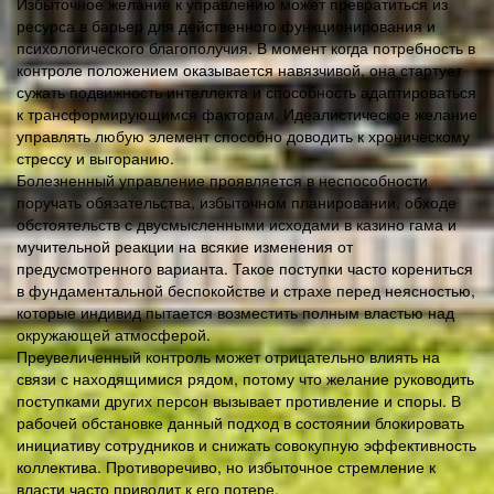
Избыточное желание к управлению может превратиться из
ресурса в барьер для действенного функционирования и
психологического благополучия. В момент когда потребность в
контроле положением оказывается навязчивой, она стартует
сужать подвижность интеллекта и способность адаптироваться
к трансформирующимся факторам. Идеалистическое желание
управлять любую элемент способно доводить к хроническому
стрессу и выгоранию.
Болезненный управление проявляется в неспособности
поручать обязательства, избыточном планировании, обходе
обстоятельств с двусмысленными исходами в казино гама и
мучительной реакции на всякие изменения от
предусмотренного варианта. Такое поступки часто корениться
в фундаментальной беспокойстве и страхе перед неясностью,
которые индивид пытается возместить полным властью над
окружающей атмосферой.
Преувеличенный контроль может отрицательно влиять на
связи с находящимися рядом, потому что желание руководить
поступками других персон вызывает противление и споры. В
рабочей обстановке данный подход в состоянии блокировать
инициативу сотрудников и снижать совокупную эффективность
коллектива. Противоречиво, но избыточное стремление к
власти часто приводит к его потере.