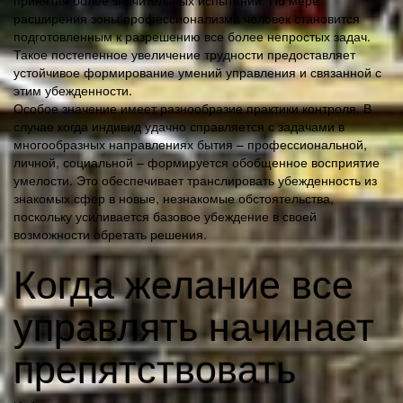
принятия более значительных испытаний. По мере
расширения зоны профессионализма человек становится
подготовленным к разрешению все более непростых задач.
Такое постепенное увеличение трудности предоставляет
устойчивое формирование умений управления и связанной с
этим убежденности.
Особое значение имеет разнообразие практики контроля. В
случае когда индивид удачно справляется с задачами в
многообразных направлениях бытия – профессиональной,
личной, социальной – формируется обобщенное восприятие
умелости. Это обеспечивает транслировать убежденность из
знакомых сфер в новые, незнакомые обстоятельства,
поскольку усиливается базовое убеждение в своей
возможности обретать решения.
Когда желание все
управлять начинает
препятствовать