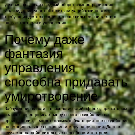
условия, создавая вредный оборот саморограничения.
Индивид приступает обходить ситуаций казино гама,
требующих деятельности, что еще сильнее снижает его
навыки контроля и управления.
Почему даже
фантазия
управления
способна придавать
умиротворение
Заблуждение власти – психологический эффект, при котором
человек переоценивает меру своего воздействия на
происшествия, – может оказывать благоприятное воздействие
на эмоциональное состояние и меру напряжения. Даже в
случае когда действительные способности контроля