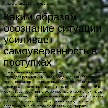
предстоящих обстоятельствах.
Каким образом
осознание ситуации
усиливает
самоуверенность в
поступках
Основательное осознание происходящего образует прочную
основу для решительных шагов. Когда индивид располагает
завершенной картиной положения, в том числе логические
соединения, возможные способы эволюции происшествий в
казино гама и доступные возможности, его умение принимать
обоснованные постановления заметно возрастает. Осознание
исключает компонент непредвиденности и дает возможность
предварительно приготовиться к разным сценариям.