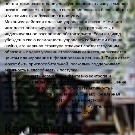
обстоятельствами ограничены, уверенность в личную умение
оказать влияние на финал в состоянии снижать беспокойство
и увеличивать побуждение к поступку.
Механизм действия иллюзии управления связан с тем, что
интеллект анализирует не непредвзятую реальность, а
индивидуальное восприятие обстоятельств. Если индивид
убежден в свою возможность управлять событиями в gama
casino, его нервная структура отвечает соответствующим
образом – падает уровень стрессовых веществ, запускаются
центры планирования и формирования решений. Такая ответ
может быть приспособительной, поскольку поддерживает
активность и способность к поступку.
Значимо отличать нормальную фантазию контроля и
деструктивные виды этого эффекта. Сдержанная завышение
своих потенциала в состоянии побуждать активность и
усиливать стабильность к перегрузке. Однако чрезмерная
иллюзия контроля может доводить к неуместному
проектированию, игнорированию угроз и мучительным
разочарованиям при встрече с реальностью.
Как практика