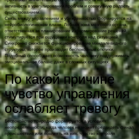
активность в урегулировании проблем и совокупную радость
существованием.
Связь между управлением и убежденностью формируется на
нейробиологическом плане. Лобная зона мозгового органа,
ответственная за планирование и формирование решений,
стимулируется при ощущении контроля над ситуацией.
Синхронно снижается функционирование миндалевидного
структуры, которое производит беспокойные отклики.
Подобный способ дает возможность человеку поддерживать
эмоциональное баланс даже в сложных ситуациях.
По какой причине
чувство управления
ослабляет тревогу
Беспокойство природно формируется в условиях
неопределенности, когда человек не может предвидеть финал
происшествий или повлиять на них. Чувство контроля