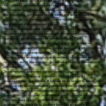
действует как мощный антидот против волнующих
настроений, поскольку предоставляет ментальности
восприятие безопасности и определенности. В случае когда
мы понимаем, что имеем средствами для воздействия на
обстоятельства, степень стрессового гормона – вещества
напряжения – закономерно падает.
Процесс работы власти против беспокойства основан на
мыслительной обработке сведений. Интеллект регулярно
оценивает риски и шансы их нейтрализации. При
существовании доступных действий для воздействия на
ситуацию включается система поиска выходов, а не структура
волнительного реагирования. Это объясняет, по какой
причине даже незначительные возможности влияния на
проблему могут значительно усовершенствовать психическое
состояние.
Значительную значение играет также ощущение умелости –
убежденность в личных способностях разобраться с
возникающими заданиями. В случае когда личность знает, что
располагает необходимыми умениями и ресурсами, волнение
отходит позицию концентрации на разрешении задачи.
Данный способ создает позитивный цикл: удачное разрешение
проблем гама казино укрепляет веру в собственные
возможности, что в свою сторону снижает волнение в