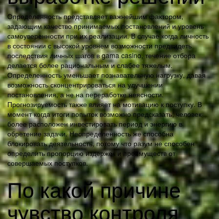
Определенность представляет важнейшим фактором,
задающим качество принимаемых постановлений и уровень
самоуверенности при их реализации. В случае когда личность
в состоянии с высокой уровнем возможности предвидеть
последствия личных шагов в gama casino, течение отбора
делается более рациональным и слабее тяжелым.
Определенность уменьшает познавательную нагрузку, давая
возможность сконцентрироваться на улучшении
постановления, а не на переработке неясности.
Прогнозируемость также влияет на мотивацию к поступку. В
момент когда итоги попыток возможно предсказать, человек
более расположен инвестировать период и энергию в
обретение задачи. Неопределенность же способна
блокировать деятельность, потому что разум не способен
определить пропорцию издержек и преимуществ от
совершаемых поступков.
По какой причине
чувство контроля