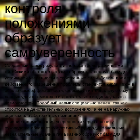
контроля
положениями
образует
самоуверенность
Собранный навык результативного контроля различными
житейскими обстоятельствами образует надежную базу для
устойчивой уверенности в собственные силы. Всякий пример
действенного разрешения проблемы становится кирпичиком в
основе самоэффективности, формируя интернальную базу
данных удачных методов и доказательств индивидуальных
возможностей. Подобный навык специально ценен, так как
строится на действительных достижениях, а не на наружных
оценках или абстрактных познаниях.
Течение формирования уверенности через практику
руководства обладает кумулятивный природу. Начальные
незначительные удачи в гама казино образуют базу для