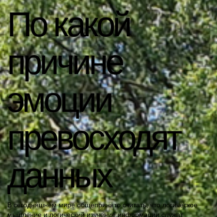
По какой
причине
эмоции
превосходят
данных
В сегодняшнем мире общепринято считать, что логическое
мышление и логический изучение информации служат