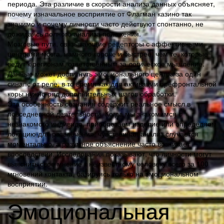
периода. Эта различие в скорости анализа данных объясняет,
почему изначальное восприятие от Флагман казино так
значимо и почему личности часто действуют спонтанно, не
дожидаясь полного анализа положения.
Мозговые пути, связывающие рецепторы с аффективными
центрами мозга, намного короче и быстрее, чем те, которые
ведут к регионам, ответственным за логическое мышление.
Данные может достигнуть эмоционального центра за один
синапс от реле, в то время как для активации префронтальной
коры нужно ряд дополнительных шагов обработки.
Эта особенность сознания содержит реальное смысл в
повседневной деятельности. Когда мы знакомимся с
незнакомого индивида, приобретаем изделие или определяем
локацию для развлечения, чувственная анализ случается
моментально, а разумное объяснение часто возникает
впоследствии. Исследования показывают, что личности могут
выяснить свое мнение к неизвестному человеку всего за 100
мгновений контакта, базируясь только на эмоциональном
восприятии.
Эмоциональная