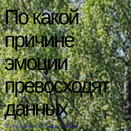
По какой
причине
эмоции
превосходят
данных
29. Dezember 2025
test account