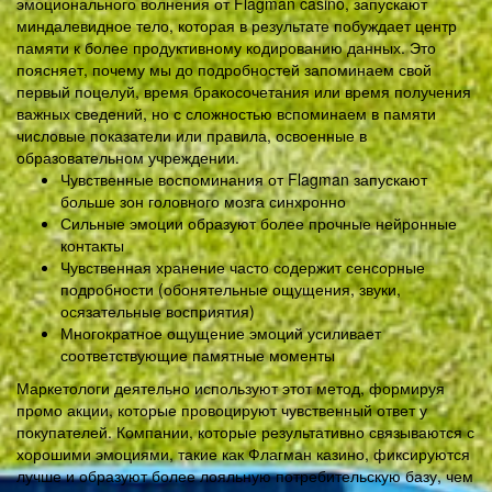
эмоционального волнения от Flagman casino, запускают
миндалевидное тело, которая в результате побуждает центр
памяти к более продуктивному кодированию данных. Это
поясняет, почему мы до подробностей запоминаем свой
первый поцелуй, время бракосочетания или время получения
важных сведений, но с сложностью вспоминаем в памяти
числовые показатели или правила, освоенные в
образовательном учреждении.
Чувственные воспоминания от Flagman запускают
больше зон головного мозга синхронно
Сильные эмоции образуют более прочные нейронные
контакты
Чувственная хранение часто содержит сенсорные
подробности (обонятельные ощущения, звуки,
осязательные восприятия)
Многократное ощущение эмоций усиливает
соответствующие памятные моменты
Маркетологи деятельно используют этот метод, формируя
промо акции, которые провоцируют чувственный ответ у
покупателей. Компании, которые результативно связываются с
хорошими эмоциями, такие как Флагман казино, фиксируются
лучше и образуют более лояльную потребительскую базу, чем