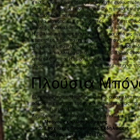
επιλογών για να ενδιαφέρουν κάθε ενθουσιώδη
στην πολυμορφία των παιχνιδιών, η οποία ενισχ
επιτραπέζια παιχνίδια μαζί με μια εντυπωσια
και να ικανοποιεί τις ικανότητές μας. Κατευθυν
παίκτης ανακαλύπτει την τοποθεσία του.
Η βιβλιοθήκη τους επεκτείνεται πέρα από τις 
εμπειρίες μέσω παιχνιδιών με ζωντανό ντίλερ κ
Ως γνώστες παίκτες, αναγνωρίζουμε τη φροντίδ
ποιότητα, καλλιεργώντας ένα περιβάλλον όπου 
αποτελέσματα. Η ομαλή σύνδεση των διαδικασιών
αφοσίωσή μας, υποστηρίζοντας την επιτυχία της H
Πλούσια Μπόν
Εξερευνώντας το Highflybet Casino, ανακαλύπτο
ρόλο στη ενίσχυση της συνολικής εμπειρίας πα
προστιθέμενη αξία και κίνητρο.
Ας ρίξουμε μια πιο αναλυτική ματιά στις προσφ
Μπόνους καλωσορίσματος
Εποχιακές Προωθητικές Εκδηλώσεις
Προγράμματα Πιστότητας