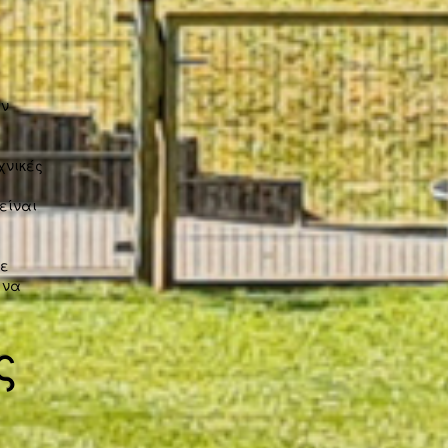
ων
χνικές
είναι
θε
 να
ς