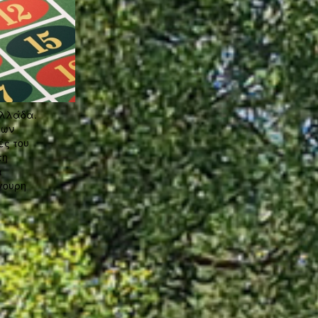
Ελλάδα.
των
ές του
τη
α
γουρη