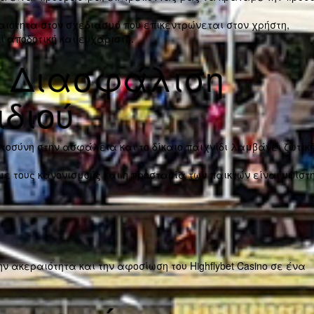
τεραιότητα στον σχεδιασμό που επικεντρώνεται στον χρήστη,
 αποδοτική και ευχάριστη.
ι Διασφάλιση
ιδιού
ιστοσύνη στην ασφάλεια και το δίκαιο παιχνίδι λαμβάνει ζωτικ
 τους κανονισμούς και η προστασία των παικτών είναι υψίστ
 ακεραιότητα και την αφοσίωση του Highflybet Casino σε ένα