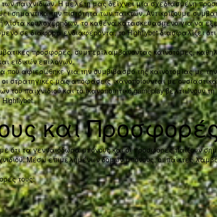
 των παιχνιδιών. Η μελέτη μας δείχνει μια σχεδιασμένη προ
ύει σημαντικά την πιστότητα των παικτών. Αντικρίζουμε συμβα
κή λίστα κουλοχέρηδων, το καθένα κατασκευασμένο για να εξ
όμενο σε διάφορα ενδιαφέροντα, το Highflybet διασφαλίζει ότι
συμβατικές προσφορές, συμπεριλαμβάνοντας καινοτόμες, καθη
αι ειδικών επιλογών.
α που αφιερώθηκε για την συμβιβασμό της καινοτομίας με την
οι στρατηγικές μας αποφάσεις ικανοποιούνται με ουσιαστικά
 του παιχνιδιού και το ικανοποιητικό gameplay βελτιώνουν τη
ighflybet.
ους και Προσφορέ
υμε ότι τα γενναιόδωρα μπόνους και οι προσφορές παίζουν ση
ιχνιδιού. Μέσω επιμελημένων δομών μπόνους, οι παίκτες λαμβ
ορές τους: