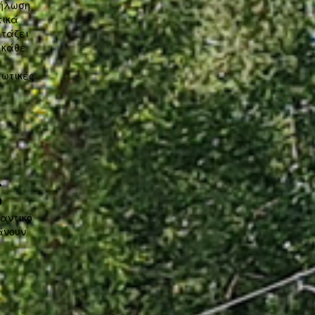
σήλωση
τικά
ετάζει
 κάθε
λωτικές
ς
μαντικό
άνουν