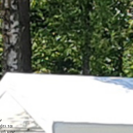
ική
σίας.
ένα
ν
ότι τα
οχή μας