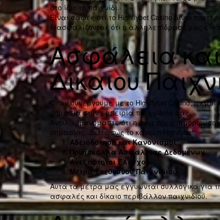
στο ίδιο το παιχνίδι.
Είναι σαφές ότι το Highflybet Casino δίνει προ
διασφαλίζοντας ότι η αλληλεπίδρασή μας είναι
Ασφάλεια κα
Δίκαιου Παιχν
Όταν συνεργούμε με το Highflybet Casino, η εμπ
σημασία στην εμπειρία παιχνιδιού μας.
Αντιλαμβανόμαστε ότι η συνεπής συμμόρφωση με
σημασίας. Δείτε πώς το κάνει η Highflybet:
Αδειοδότηση και Κανονισμοί
Πρωτόκολλα Ασφάλειας Δεδομένων
Ανεξάρτητοι Έλεγχοι
Μέτρα Υπεύθυνου Παιχνιδιού
Αυτά τα μέτρα μας εγγυώνται συλλογικά για την
ασφαλές και δίκαιο περιβάλλον παιχνιδιού.