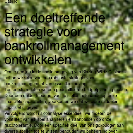
Casino.
Een doeltreffende
strategie voor
bankrollmanagement
ontwikkelen
Om te gedijen in de snelle omgeving van Blazing Wildz Casino is
het ontwikkelen van een robuuste strategie voor
bankrollmanagement van essentieel belang.
Ten eerste moeten we een gedetailleerde budgetplanning maken.
Door een duidelijk budget vast te stellen, uitgaande op onze
financiële capaciteiten, voorkomen we dat we onze middelen
impulsief uitgeven.
Vervolgens wordt risicoanalyse essentieel; we moeten de
volatiliteit van elk spel analyseren en aanpassen op onze
risicotolerantie. Door een specifiek deel van ons gokbudget aan
diverse spellen toe te wijzen, behouden we beheersing over