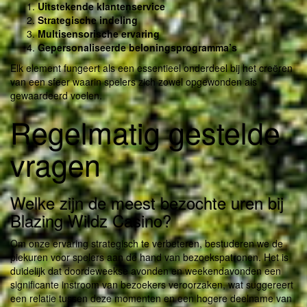
Uitstekende klantenservice
Strategische indeling
Multisensorische ervaring
Gepersonaliseerde beloningsprogramma’s
Elk element fungeert als een essentieel onderdeel bij het creëren
van een sfeer waarin spelers zich zowel opgewonden als
gewaardeerd voelen.
Regelmatig gestelde
vragen
Welke zijn de meest bezochte uren bij
Blazing Wildz Casino?
Om onze ervaring strategisch te verbeteren, bestuderen we de
piekuren voor spelers aan de hand van bezoekspatronen. Het is
duidelijk dat doordeweekse avonden en weekendavonden een
significante instroom van bezoekers veroorzaken, wat suggereert
een relatie tussen deze momenten en een hogere deelname van