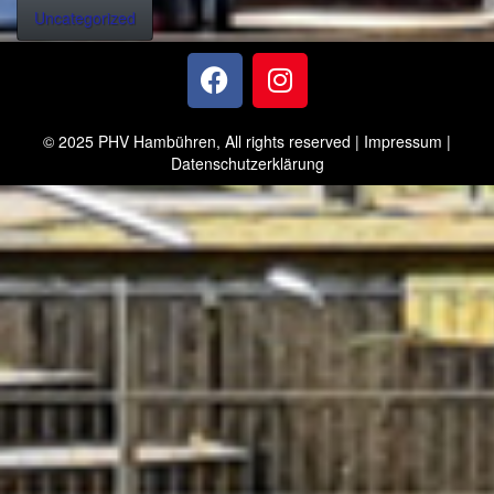
Uncategorized
© 2025 PHV Hambühren, All rights reserved |
Impressum
|
Datenschutzerklärung