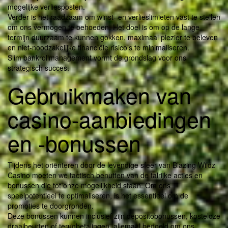
mogelijke verliesposten.
Verder is het raadzaam om winst- en verlieslimieten vast te stellen
om ons vermogen te behoeden. Het doel is om op de lange
termijn duurzaam te kunnen gokken, maximaal plezier te beleven
en niet-noodzakelijke financiële risico’s te minimaliseren.
Slim bankrollmanagement vormt de grondslag voor ons
strategisch succes.
Gebruikmaken van
casino-aanbiedingen
en -bonussen
Tijdens het oriënteren door de levendige sfeer van Blazing Wildz
Casino moeten we tactisch benutten van de talrijke acties en
bonussen die tot onze mogelijkheid staan. Om ons
speelpotentieel te optimaliseren, is het essentieel om de
promoties te doorgronden.
Deze bonussen kunnen inclusief zijn depositobonussen, kosteloze
draaibeurten of terugbetalingen, allemaal bedoeld om ons