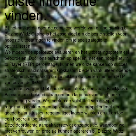
juiste informatie
vinden.
Bij het navigeren door de complexe wereld van online gaming bij
Blazing Wildz Casino is het essentieel om de beste spellen voor
hoogste uitbetalingen te vinden om je spelstrategie te
optimaliseren.
We moeten de spelkeuze evalueren en het uitbetalingspotentieel
beoordelen. Door ons te richten op spellen met een hoog Return
to Player (RTP)-percentage, kunnen we onze kansen op succes
strategisch maximaliseren. Gokkasten bieden vaak uiteenlopende
RTP’s; het is verstandig om te mikken op spellen met een RTP
van boven de 96%.
Daarnaast vergroot het spelen van tafelspellen zoals Blackjack of
Baccarat, die bekend staan om hun lage huisvoordeel, onze
kansen nog verder. We moeten de volatiliteit van elk spel
regelmatig evalueren en op zoek gaan naar spellen met een
goede balans tussen regelmatige, lagere winsten en af en toe
een hogere uitbetaling.
Deze doordachte aanpak verstevigt onze positie, waardoor we
met vertrouwen en precisie kunnen opereren bij Blazing Wildz