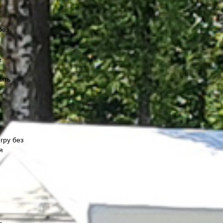
без
е
.
ить
гру без
я