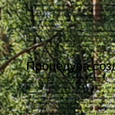
Перемещение и внешний вид веб-ресурса выполняю
Комфорт использования и удобство доступа к разл
вовлеченность. Хорошо разработанный дизайн дол
без труда находить нужные игры или информацию. 
видны на экране любого гаджета.
Одним из из важных факторов выступает отзывчивы
различных устройствах, — от десктопов до мобиль
предпочитаемыми азартными играми не теряя в кач
компонентом является оперативность подгрузки стр
доли публики. Изучения демонстрируют, что 47% кли
Процедура соз
С целью создать аккаунт в виртуальном казино, иг
ресурс избранного казино и отыщите клавишу "Реги
страницы. Кликнув на нее, высветится форма для 
наименование, фамилию, адрес электронной почты
запрашивать число рождения для верификации воз
По окончании оформления формы нужно будет вериф
отправлено сообщение с гиперссылкой для подтвер
регистрационного процесса. Учтите: без данного ша