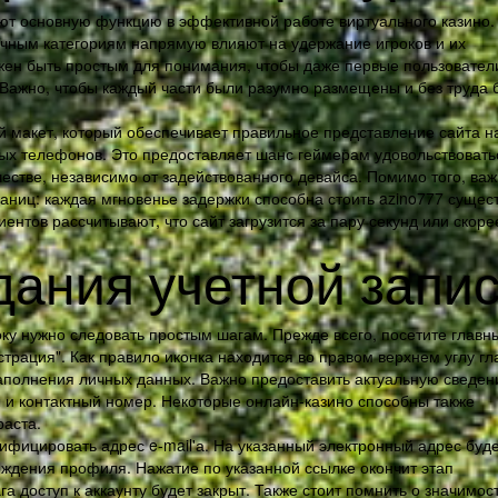
т основную функцию в эффективной работе виртуального казино.
ичным категориям напрямую влияют на удержание игроков и их
жен быть простым для понимания, чтобы даже первые пользовател
Важно, чтобы каждый части были разумно размещены и без труда 
й макет, который обеспечивает правильное представление сайта н
ных телефонов. Это предоставляет шанс геймерам удовольствовать
естве, независимо от задействованного девайса. Помимо того, ва
аниц: каждая мгновенье задержки способна стоить azino777 сущес
ентов рассчитывают, что сайт загрузится за пару секунд или скоре
дания учетной запи
року нужно следовать простым шагам. Прежде всего, посетите главн
страция". Как правило иконка находится во правом верхнем углу гл
заполнения личных данных. Важно предоставить актуальную сведен
 и контактный номер. Некоторые онлайн-казино способны также
раста.
ицировать адрес e-mail'а. На указанный электронный адрес буд
ждения профиля. Нажатие по указанной ссылке окончит этап
га доступ к аккаунту будет закрыт. Также стоит помнить о значимос