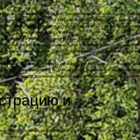
льные медиа является простым способом логина на многочисленн
. Данный способ позволяет устранить нужды запоминать многочис
ккаунта. Используя профили из распространенных социальных пла
ойти в систему и приступить к игре.
 необходимо учитывать и ряд угрозы. Скажем, предоставка доступа
клиентов. Безопасность данных — это ключевой аспект, который
мы должны использовать современные методы шифрования для з
 с помощью социальные медиа не всегда доступна во всех онлайн-каз
ческие способы учета и подтверждения, чтобы снизить до миним
елям советуется вдумчиво анализировать правила применения вся
истрацию и
енно по окончании регистрации и не предполагают внесения собс