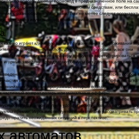
еобходимо вписать данный промокод в предназначенное поле на са
ита. Это открывает возможность к бонусным средствам, или беспл
ения с разнообразными играми. Тем не менее следует осознавать,
едует детально изучить перед применением.
ка
ых казино играют ключевую роль в приманивании и удерживании игр
ительных предложений вплоть до лояльных программ, и все они
о, чтобы получить премию, геймеру требуется зарегистрироваться 
ые игорные заведения предлагают бонусы без депозита, что включа
я введение промо-кодов. Указанные промокоды вводятся в особое 
ез участия игрока начисляют премиальные суммы или фриспины на
ь во внимание бонусные программы, которые вознаграждают преда
ак частичный возврат потерь или уникальные офферы.
вают конкретными правилами отыгрыша. Это означает, что прежде
нусных средств, игрок должен удовлетворить правила по отыгрышу
с суммы премии. Игрокам советуется внимательно рассматривать п
предотвратить неожиданных ситуаций в перспективе.
х автоматов