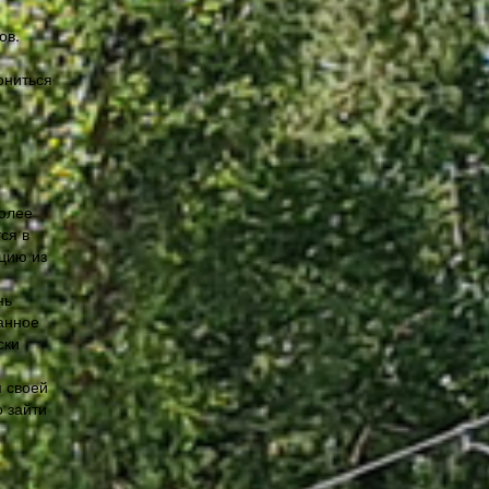
ов.
ониться
более
ся в
цию из
нь
Данное
ски
я своей
 зайти