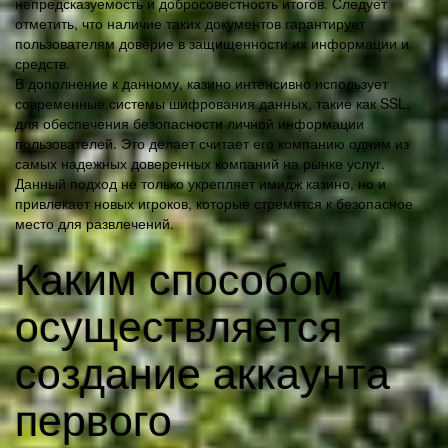
непредсказуемость и добросовестность итогов. Следует
отметить, что наличие таких документов гарантирует
пользователям доверие в защищенности их информации и
средств.
В дополнение к данному, казино интенсивно использует
современные системы шифрования данных, такие как SSL,
для обеспечения безопасности личной информации
пользователей. Это делает считает его компанию одним из
самых надежных доверенных компаний на рынке услуг.
Данный подход не только укрепляет имидж казино, но и
привлекает новых игроков, которые стремятся к безопасное
место для развлечений.
Каким способом
осуществляется
создание аккаунта
первого