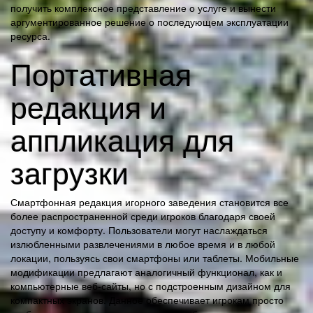
получить комплексное представление о услуге и вынести
аргументированное решение о последующем эксплуатации
ресурса.
Портативная
редакция и
аппликация для
загрузки
Смартфонная редакция игорного заведения становится все
более распространенной среди игроков благодаря своей
доступу и комфорту. Пользователи могут наслаждаться
излюбленными развлечениями в любое время и в любой
локации, пользуясь свои смартфоны или таблеты. Мобильные
модификации предлагают аналогичный функционал, как и
компьютерные веб-сайты, но с подстроенным дизайном для
компактных экранов. Данное обеспечивает игрокам просто