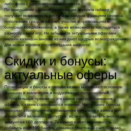
либо фото с удостоверением личности.
По завершении удачной регистрации аккаунта геймер
получает возможность доступа ко каждым функциям сервиса:
пополнение средств на счет, участие в промоакциях и
бонусных предложениях, а также возможность насладиться
разнообразием игр. Не забывайте актуальными оферами
онлайн-казино — многие из них дают щедрые вознаграждения
для новых игроков после создания аккаунта!
Скидки и бонусы:
актуальные оферы
Промоакции и бонусы в онлайн-казино выполняют основную
функцию в завлечении и поддержании пользователей.
Вступительные премии — это самое распространенное
оферта, с каким сталкиваются новички. Часто такие бонусы
содержат стопроцентное повышение начального взноса до
конкретной величины. Допустим, если пользователь вносит на
аккаунт на 100 долларов, 7к казино имеет возможность
добавить еще 100 баксов, удваивая стартовый счет. Однако