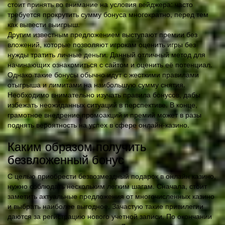
стоит принять во внимание на условия вейджера: часто
требуется прокрутить сумму бонуса многократно, перед тем
как вывести выигрыш.
Другим известным предложением выступают премии без
вложений, которые позволяют игрокам оценить игры без
нужды тратить личные деньги. Данный отличный метод для
начинающих ознакомиться с сайтом и оценить её потенциал.
Однако такие бонусы обычно идут с жесткими правилами
отыгрыша и лимитами на наибольшую сумму снятия.
Необходимо внимательно изучать правила бонусов, дабы
избежать неожиданных ситуаций в перспективе. В конце,
грамотное внедрение промоакций и премий может в разы
поднять вероятность на успех в сфере онлайн-казино.
Каким образом получить
безвложенный бонус
С целью приобрести безвозмездный подарок в онлайн казино,
нужно соблюдать нескольким легким шагам. Сначала, стоит
заметить актуальные предложения от многочисленных казино
и выбрать наиболее выгодное. Зачастую такие привилегии
даются за регистрацию нового учетной записи. По окончании