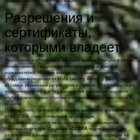
конфиденциальность информации.
Разрешения и
сертификаты,
которыми владеет
Разрешения и аттестаты выполняют важную позицию в сфере
онлайн-казино, предоставляя безопасность и доверие
пользователей. Игровое заведение 7к казино славится
обладанием лицензии от Malta Gaming Authority (MGA), одного
из самых уважаемых регуляторов в отрасли. Эта аккредитация
обеспечивает, что все без исключения транзакции игрового
клуба удовлетворяют строгим критериям добросовестности и
ясности.
Помимо этого, гэмблинг-платформа завершило сертификацию
от eCOGRA, самостоятельной организации,
специализирующейся на испытаниях и подтверждении
гэмблинг-платформ. Лицензия eCOGRA подтверждает, что
развлечения в казино проходят периодические проверки на