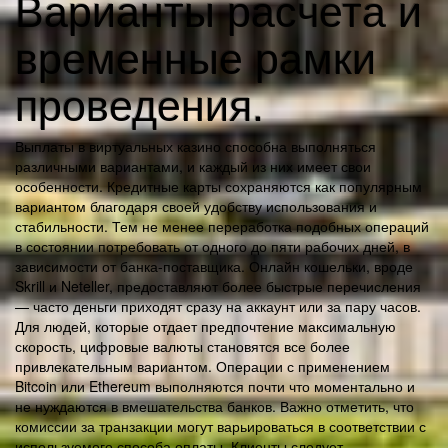
Варианты расчета и
временные рамки
проведения.
Выплаты в виртуальных казино способна выполняться
различными вариантами, и каждый из них имеет свои
особенности. Кредитные карты сохраняются как популярным
вариантом благодаря своей удобству использования и
стабильности. Тем не менее переработка подобных операций
в состоянии потребовать от одного до пяти рабочих дней, в
зависимости от банка-поставщика. Онлайн кошельки, вроде
Skrill и Neteller, предоставляют более быстрые перечисления
— часто деньги приходят сразу на аккаунт или за пару часов.
Для людей, которые отдает предпочтение максимальную
скорость, цифровые валюты становятся все более
привлекательным вариантом. Операции с применением
Bitcoin или Ethereum выполняются почти что моментально и
не нуждаются в вмешательства банков. Важно отметить, что
комиссии за транзакции могут варьироваться в соответствии с
используемого способа оплаты. Клиенты следует