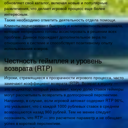
обновляет свой каталог, включая новые и популярные
развлечения, что делает игровой процесс еще более
интересным.
Также необходимо отметить деятельность отдела помощи.
Клиенты подчеркивают быстроту и компетентность персонала,
которые непрерывно готовы ассистировать в решении всех
проблем. Данное порождает дополнительное вера по
отношению к системе и способствует позитивному опыту
использования юзеров.
Честность геймплея и уровень
возврата (RTP)
Игроки, стремящиеся к прозрачности игрового процесса, часто
замечают коэффициент возврата (RTP). Возврат к игроку —
это индикатор, который указывает, какую долю ставок геймеры
могут рассчитывать возвратить в долгосрочной перспективе.
Например, в случае, если игровой автомат содержит RTP 96%,
это указывает, что с каждой 1000 рублевых ставок в среднем
возвращаются назад 960 рублей. Тем не менее следует
осознавать, что RTP — это расчетное параметр и не обещает
успех в короткой перспективе.