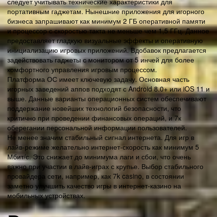
следует учитывать технические характеристики для
портативным гаджетам. Нынешние приложения для игорного
бизнеса запрашивают как минимум 2 ГБ оперативной памяти
и процессор с скоростью такта не меньше чем 1,5 ГГц. Данное
предоставляет гладкую визуальные эффекты и оперативную
инициализацию игровых приложений. Вдобавок предлагается
задействовать гаджеты с монитором от 5 инчей для более
комфортного управления игровым процессом.
Платформа ОС имеет ключевую задачу. Основная часть
игорных заведений аппов подходят с Android 8.0+ или iOS 11 и
выше. Данные варианты операционных систем обеспечивают
поддержание новейших технологий безопасности, что
критично при проведении финансовых операций, и 7к
оберегании персональной информации пользователей.
Не менее значим стабильный сигнал интернета. Для игр в
лайв-режиме желательно интернет-скорость как минимум 5
Мбит/с. Это снижает до минимума лаги и сбои, что очень
важно при участии в лайв-играх с крупье. Выбор стабильного
провайдера сети, например, как 7k casino, в состоянии
заметно улучшить качество игры в интернет-казино на
мобильных устройствах.