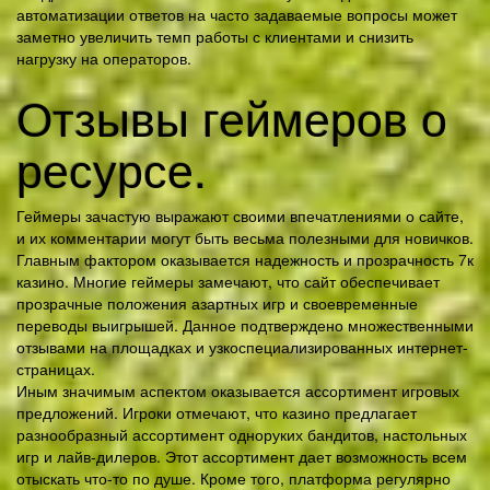
автоматизации ответов на часто задаваемые вопросы может
заметно увеличить темп работы с клиентами и снизить
нагрузку на операторов.
Отзывы геймеров о
ресурсе.
Геймеры зачастую выражают своими впечатлениями о сайте,
и их комментарии могут быть весьма полезными для новичков.
Главным фактором оказывается надежность и прозрачность 7к
казино. Многие геймеры замечают, что сайт обеспечивает
прозрачные положения азартных игр и своевременные
переводы выигрышей. Данное подтверждено множественными
отзывами на площадках и узкоспециализированных интернет-
страницах.
Иным значимым аспектом оказывается ассортимент игровых
предложений. Игроки отмечают, что казино предлагает
разнообразный ассортимент одноруких бандитов, настольных
игр и лайв-дилеров. Этот ассортимент дает возможность всем
отыскать что-то по душе. Кроме того, платформа регулярно