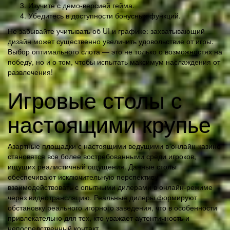
Изучите с демо-версией гейма.
Убедитесь в доступности бонусных функций.
Не забывайте учитывать об UI и графике: захватывающий
дизайн может существенно увеличить удовольствие от игры.
Выбор оптимального слота — это не только о возможностях на
победу, но и о том, чтобы испытать максимум наслаждения от
развлечения!
Игровые столы с
настоящими крупье
Азартные площадки с настоящими ведущими в онлайн-казино
становятся все более востребованными среди игроков,
ищущих реалистичный ощущения. Данные столы
обеспечивают исключительную перспективу
взаимодействовать с опытными дилерами в онлайн-режиме
через видеотрансляцию. Реальные дилеры формируют
обстановку реального игорного заведения, что в особенности
привлекательно для тех, кто уважает аутентичность и
непосредственный контакт.