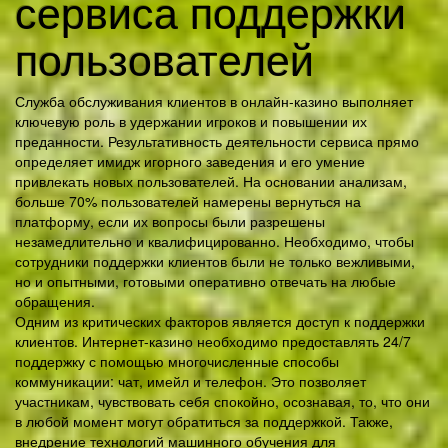
сервиса поддержки
пользователей
Служба обслуживания клиентов в онлайн-казино выполняет
ключевую роль в удержании игроков и повышении их
преданности. Результативность деятельности сервиса прямо
определяет имидж игорного заведения и его умение
привлекать новых пользователей. На основании анализам,
больше 70% пользователей намерены вернуться на
платформу, если их вопросы были разрешены
незамедлительно и квалифицированно. Необходимо, чтобы
сотрудники поддержки клиентов были не только вежливыми,
но и опытными, готовыми оперативно отвечать на любые
обращения.
Одним из критических факторов является доступ к поддержки
клиентов. Интернет-казино необходимо предоставлять 24/7
поддержку с помощью многочисленные способы
коммуникации: чат, имейл и телефон. Это позволяет
участникам, чувствовать себя спокойно, осознавая, то, что они
в любой момент могут обратиться за поддержкой. Также,
внедрение технологий машинного обучения для